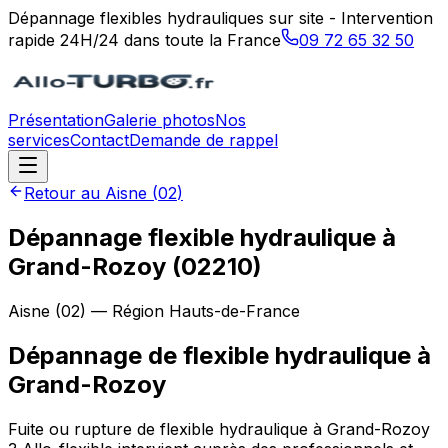
Dépannage flexibles hydrauliques sur site - Intervention
rapide 24H/24 dans toute la France
09 72 65 32 50
Présentation
Galerie photos
Nos
services
Contact
Demande de rappel
Retour au
Aisne
(
02
)
Dépannage flexible hydraulique à
Grand-Rozoy (02210)
Aisne
(
02
) — Région
Hauts-de-France
Dépannage de flexible hydraulique
à
Grand-Rozoy
Fuite ou rupture de flexible hydraulique à Grand-Rozoy