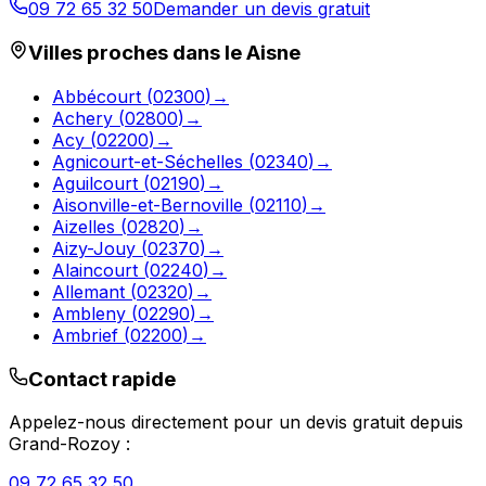
09 72 65 32 50
Demander un devis gratuit
Villes proches dans le
Aisne
Abbécourt
(
02300
)
→
Achery
(
02800
)
→
Acy
(
02200
)
→
Agnicourt-et-Séchelles
(
02340
)
→
Aguilcourt
(
02190
)
→
Aisonville-et-Bernoville
(
02110
)
→
Aizelles
(
02820
)
→
Aizy-Jouy
(
02370
)
→
Alaincourt
(
02240
)
→
Allemant
(
02320
)
→
Ambleny
(
02290
)
→
Ambrief
(
02200
)
→
Contact rapide
Appelez-nous directement pour un devis gratuit depuis
Grand-Rozoy
:
09 72 65 32 50