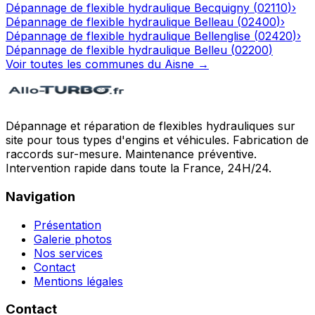
Dépannage de flexible hydraulique
Becquigny
(
02110
)
›
Dépannage de flexible hydraulique
Belleau
(
02400
)
›
Dépannage de flexible hydraulique
Bellenglise
(
02420
)
›
Dépannage de flexible hydraulique
Belleu
(
02200
)
Voir toutes les communes du
Aisne
→
Dépannage et réparation de flexibles hydrauliques sur
site pour tous types d'engins et véhicules. Fabrication de
raccords sur-mesure. Maintenance préventive.
Intervention rapide dans toute la France, 24H/24.
Navigation
Présentation
Galerie photos
Nos services
Contact
Mentions légales
Contact