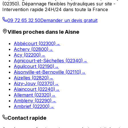
(
02350
).
Dépannage flexibles hydrauliques sur site -
Intervention rapide 24H/24 dans toute la France
09 72 65 32 50
Demander un devis gratuit
Villes proches dans le
Aisne
Abbécourt
(
02300
)
→
Achery
(
02800
)
→
Acy
(
02200
)
→
Agnicourt-et-Séchelles
(
02340
)
→
Aguilcourt
(
02190
)
→
Aisonville-et-Bernoville
(
02110
)
→
Aizelles
(
02820
)
→
Aizy-Jouy
(
02370
)
→
Alaincourt
(
02240
)
→
Allemant
(
02320
)
→
Ambleny
(
02290
)
→
Ambrief
(
02200
)
→
Contact rapide