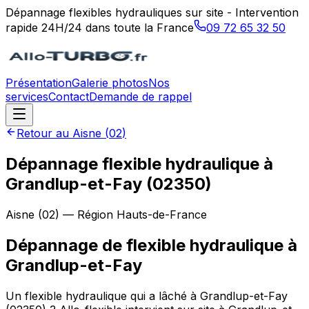
Dépannage flexibles hydrauliques sur site - Intervention
rapide 24H/24 dans toute la France
09 72 65 32 50
Présentation
Galerie photos
Nos
services
Contact
Demande de rappel
Retour au
Aisne
(
02
)
Dépannage flexible hydraulique à
Grandlup-et-Fay (02350)
Aisne
(
02
) — Région
Hauts-de-France
Dépannage de flexible hydraulique
à
Grandlup-et-Fay
Un flexible hydraulique qui a lâché à Grandlup-et-Fay