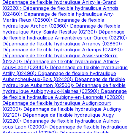
Dépannage de flexible hydraulique
Anizy-le-Grand
(
02320
)
›
Dépannage de flexible hydraulique
Annois
(
02480
)
›
Dépannage de flexible hydraulique
Any-
Martin-Rieux
(
02500
)
›
Dépannage de flexible
hydraulique
Archon
(
02360
)
›
Dépannage de flexible
hydraulique
Arcy-Sainte-Restitue
(
02130
)
›
Dépannage
de flexible hydraulique
Armentières-sur-Ourcq
(
02210
)
›
Dépannage de flexible hydraulique
Arrancy
(
02860
)
›
Dépannage de flexible hydraulique
Artemps
(
02480
)
›
Dépannage de flexible hydraulique
Assis-sur-Serre
(
02270
)
›
Dépannage de flexible hydraulique
Athies-
sous-Laon
(
02840
)
›
Dépannage de flexible hydraulique
Attilly
(
02490
)
›
Dépannage de flexible hydraulique
Aubencheul-aux-Bois
(
02420
)
›
Dépannage de flexible
hydraulique
Aubenton
(
02500
)
›
Dépannage de flexible
hydraulique
Aubigny-aux-Kaisnes
(
02590
)
›
Dépannage
de flexible hydraulique
Aubigny-en-Laonnois
(
02820
)
›
Dépannage de flexible hydraulique
Audignicourt
(
02300
)
›
Dépannage de flexible hydraulique
Audigny
(
02120
)
›
Dépannage de flexible hydraulique
Augy
(
02220
)
›
Dépannage de flexible hydraulique
Aulnois-
sous-Laon
(
02000
)
›
Dépannage de flexible hydraulique
Autremencourt
(
02250
)
›
Dépannage de flexible