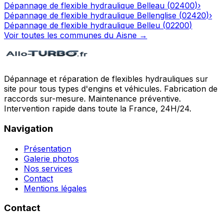
Dépannage de flexible hydraulique
Belleau
(
02400
)
›
Dépannage de flexible hydraulique
Bellenglise
(
02420
)
›
Dépannage de flexible hydraulique
Belleu
(
02200
)
Voir toutes les communes du
Aisne
→
Dépannage et réparation de flexibles hydrauliques sur
site pour tous types d'engins et véhicules. Fabrication de
raccords sur-mesure. Maintenance préventive.
Intervention rapide dans toute la France, 24H/24.
Navigation
Présentation
Galerie photos
Nos services
Contact
Mentions légales
Contact