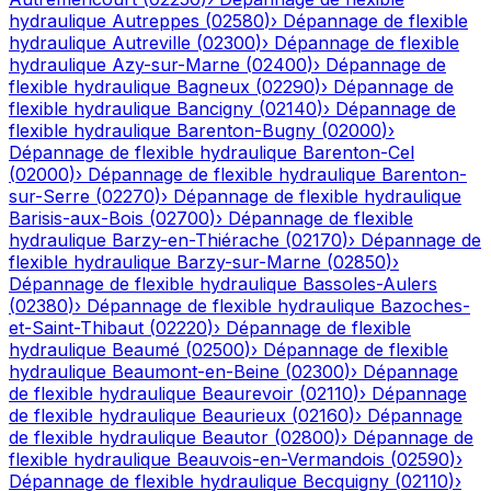
hydraulique
Autreppes
(
02580
)
›
Dépannage de flexible
hydraulique
Autreville
(
02300
)
›
Dépannage de flexible
hydraulique
Azy-sur-Marne
(
02400
)
›
Dépannage de
flexible hydraulique
Bagneux
(
02290
)
›
Dépannage de
flexible hydraulique
Bancigny
(
02140
)
›
Dépannage de
flexible hydraulique
Barenton-Bugny
(
02000
)
›
Dépannage de flexible hydraulique
Barenton-Cel
(
02000
)
›
Dépannage de flexible hydraulique
Barenton-
sur-Serre
(
02270
)
›
Dépannage de flexible hydraulique
Barisis-aux-Bois
(
02700
)
›
Dépannage de flexible
hydraulique
Barzy-en-Thiérache
(
02170
)
›
Dépannage de
flexible hydraulique
Barzy-sur-Marne
(
02850
)
›
Dépannage de flexible hydraulique
Bassoles-Aulers
(
02380
)
›
Dépannage de flexible hydraulique
Bazoches-
et-Saint-Thibaut
(
02220
)
›
Dépannage de flexible
hydraulique
Beaumé
(
02500
)
›
Dépannage de flexible
hydraulique
Beaumont-en-Beine
(
02300
)
›
Dépannage
de flexible hydraulique
Beaurevoir
(
02110
)
›
Dépannage
de flexible hydraulique
Beaurieux
(
02160
)
›
Dépannage
de flexible hydraulique
Beautor
(
02800
)
›
Dépannage de
flexible hydraulique
Beauvois-en-Vermandois
(
02590
)
›
Dépannage de flexible hydraulique
Becquigny
(
02110
)
›