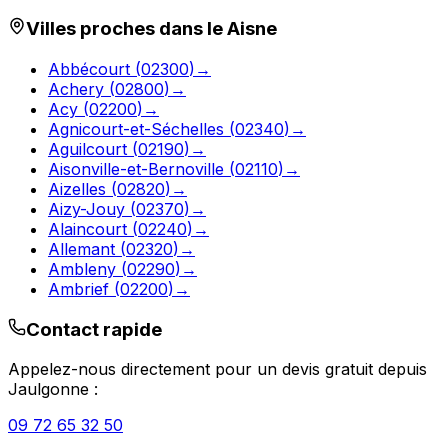
Villes proches dans le
Aisne
Abbécourt
(
02300
)
→
Achery
(
02800
)
→
Acy
(
02200
)
→
Agnicourt-et-Séchelles
(
02340
)
→
Aguilcourt
(
02190
)
→
Aisonville-et-Bernoville
(
02110
)
→
Aizelles
(
02820
)
→
Aizy-Jouy
(
02370
)
→
Alaincourt
(
02240
)
→
Allemant
(
02320
)
→
Ambleny
(
02290
)
→
Ambrief
(
02200
)
→
Contact rapide
Appelez-nous directement pour un devis gratuit depuis
Jaulgonne
:
09 72 65 32 50