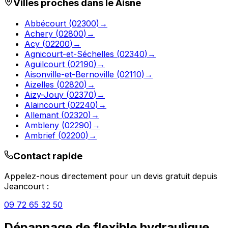
Villes proches dans le
Aisne
Abbécourt
(
02300
)
→
Achery
(
02800
)
→
Acy
(
02200
)
→
Agnicourt-et-Séchelles
(
02340
)
→
Aguilcourt
(
02190
)
→
Aisonville-et-Bernoville
(
02110
)
→
Aizelles
(
02820
)
→
Aizy-Jouy
(
02370
)
→
Alaincourt
(
02240
)
→
Allemant
(
02320
)
→
Ambleny
(
02290
)
→
Ambrief
(
02200
)
→
Contact rapide
Appelez-nous directement pour un devis gratuit depuis
Jeancourt
:
09 72 65 32 50
Dépannage de flexible hydraulique