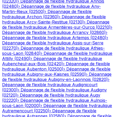
(
02320
)
›
Dépannage de flexible hydraulique
Annois
(
02480
)
›
Dépannage de flexible hydraulique
Any-
Martin-Rieux
(
02500
)
›
Dépannage de flexible
hydraulique
Archon
(
02360
)
›
Dépannage de flexible
hydraulique
Arcy-Sainte-Restitue
(
02130
)
›
Dépannage
de flexible hydraulique
Armentières-sur-Ourcq
(
02210
)
›
Dépannage de flexible hydraulique
Arrancy
(
02860
)
›
Dépannage de flexible hydraulique
Artemps
(
02480
)
›
Dépannage de flexible hydraulique
Assis-sur-Serre
(
02270
)
›
Dépannage de flexible hydraulique
Athies-
sous-Laon
(
02840
)
›
Dépannage de flexible hydraulique
Attilly
(
02490
)
›
Dépannage de flexible hydraulique
Aubencheul-aux-Bois
(
02420
)
›
Dépannage de flexible
hydraulique
Aubenton
(
02500
)
›
Dépannage de flexible
hydraulique
Aubigny-aux-Kaisnes
(
02590
)
›
Dépannage
de flexible hydraulique
Aubigny-en-Laonnois
(
02820
)
›
Dépannage de flexible hydraulique
Audignicourt
(
02300
)
›
Dépannage de flexible hydraulique
Audigny
(
02120
)
›
Dépannage de flexible hydraulique
Augy
(
02220
)
›
Dépannage de flexible hydraulique
Aulnois-
sous-Laon
(
02000
)
›
Dépannage de flexible hydraulique
Autremencourt
(
02250
)
›
Dépannage de flexible
hydraulique
Autreppes
(
02580
)
›
Dépannage de flexible