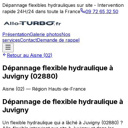
Dépannage flexibles hydrauliques sur site - Intervention
rapide 24H/24 dans toute la France
09 72 65 32 50
Présentation
Galerie photos
Nos
services
Contact
Demande de rappel
Retour au
Aisne
(
02
)
Dépannage flexible hydraulique à
Juvigny (02880)
Aisne
(
02
) — Région
Hauts-de-France
Dépannage de flexible hydraulique
à
Juvigny
Un flexible hydraulique qui a lâché à Juvigny (02880) ?