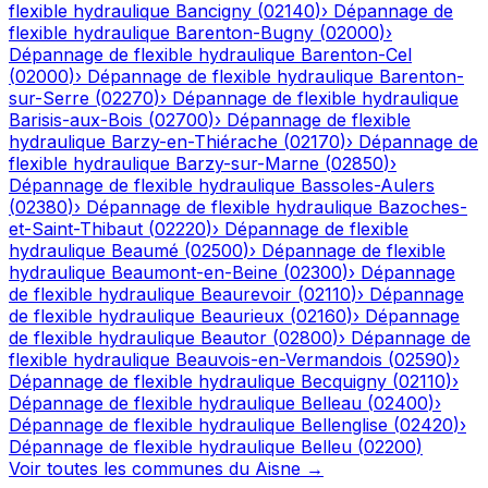
flexible hydraulique
Bancigny
(
02140
)
›
Dépannage de
flexible hydraulique
Barenton-Bugny
(
02000
)
›
Dépannage de flexible hydraulique
Barenton-Cel
(
02000
)
›
Dépannage de flexible hydraulique
Barenton-
sur-Serre
(
02270
)
›
Dépannage de flexible hydraulique
Barisis-aux-Bois
(
02700
)
›
Dépannage de flexible
hydraulique
Barzy-en-Thiérache
(
02170
)
›
Dépannage de
flexible hydraulique
Barzy-sur-Marne
(
02850
)
›
Dépannage de flexible hydraulique
Bassoles-Aulers
(
02380
)
›
Dépannage de flexible hydraulique
Bazoches-
et-Saint-Thibaut
(
02220
)
›
Dépannage de flexible
hydraulique
Beaumé
(
02500
)
›
Dépannage de flexible
hydraulique
Beaumont-en-Beine
(
02300
)
›
Dépannage
de flexible hydraulique
Beaurevoir
(
02110
)
›
Dépannage
de flexible hydraulique
Beaurieux
(
02160
)
›
Dépannage
de flexible hydraulique
Beautor
(
02800
)
›
Dépannage de
flexible hydraulique
Beauvois-en-Vermandois
(
02590
)
›
Dépannage de flexible hydraulique
Becquigny
(
02110
)
›
Dépannage de flexible hydraulique
Belleau
(
02400
)
›
Dépannage de flexible hydraulique
Bellenglise
(
02420
)
›
Dépannage de flexible hydraulique
Belleu
(
02200
)
Voir toutes les communes du
Aisne
→