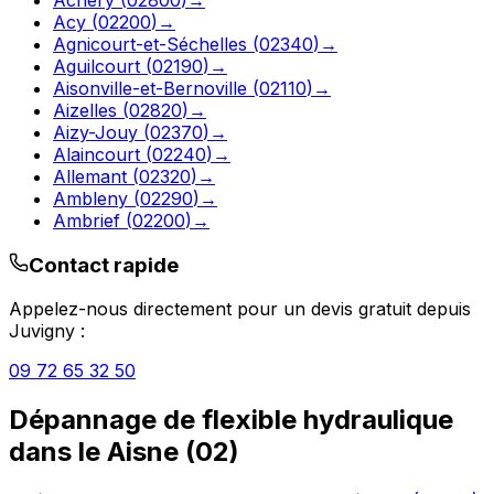
Acy
(
02200
)
→
Agnicourt-et-Séchelles
(
02340
)
→
Aguilcourt
(
02190
)
→
Aisonville-et-Bernoville
(
02110
)
→
Aizelles
(
02820
)
→
Aizy-Jouy
(
02370
)
→
Alaincourt
(
02240
)
→
Allemant
(
02320
)
→
Ambleny
(
02290
)
→
Ambrief
(
02200
)
→
Contact rapide
Appelez-nous directement pour un devis gratuit depuis
Juvigny
:
09 72 65 32 50
Dépannage de flexible hydraulique
dans le
Aisne
(
02
)