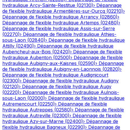
hydraulique
Arcy-Sainte-Restitue
(
02130
)
›
Dépannage
de flexible hydraulique
Armentières-sur-Ourcq
(
02210
)
›
Dépannage de flexible hydraulique
Arrancy
(
02860
)
›
Dépannage de flexible hydraulique
Artemps
(
02480
)
›
Dépannage de flexible hydraulique
Assis-sur-Serre
(
02270
)
›
Dépannage de flexible hydraulique
Athies-
sous-Laon
(
02840
)
›
Dépannage de flexible hydraulique
Attilly
(
02490
)
›
Dépannage de flexible hydraulique
Aubencheul-aux-Bois
(
02420
)
›
Dépannage de flexible
hydraulique
Aubenton
(
02500
)
›
Dépannage de flexible
hydraulique
Aubigny-aux-Kaisnes
(
02590
)
›
Dépannage
de flexible hydraulique
Aubigny-en-Laonnois
(
02820
)
›
Dépannage de flexible hydraulique
Audignicourt
(
02300
)
›
Dépannage de flexible hydraulique
Audigny
(
02120
)
›
Dépannage de flexible hydraulique
Augy
(
02220
)
›
Dépannage de flexible hydraulique
Aulnois-
sous-Laon
(
02000
)
›
Dépannage de flexible hydraulique
Autremencourt
(
02250
)
›
Dépannage de flexible
hydraulique
Autreppes
(
02580
)
›
Dépannage de flexible
hydraulique
Autreville
(
02300
)
›
Dépannage de flexible
hydraulique
Azy-sur-Marne
(
02400
)
›
Dépannage de
flexible hydraulique
Bagneux
(
02290
)
›
Dépannage de