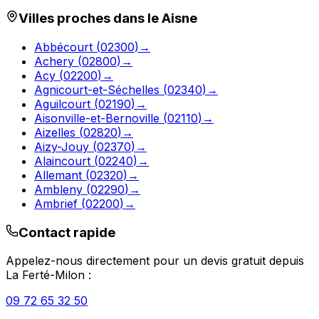
Villes proches dans le
Aisne
Abbécourt
(
02300
)
→
Achery
(
02800
)
→
Acy
(
02200
)
→
Agnicourt-et-Séchelles
(
02340
)
→
Aguilcourt
(
02190
)
→
Aisonville-et-Bernoville
(
02110
)
→
Aizelles
(
02820
)
→
Aizy-Jouy
(
02370
)
→
Alaincourt
(
02240
)
→
Allemant
(
02320
)
→
Ambleny
(
02290
)
→
Ambrief
(
02200
)
→
Contact rapide
Appelez-nous directement pour un devis gratuit depuis
La Ferté-Milon
:
09 72 65 32 50