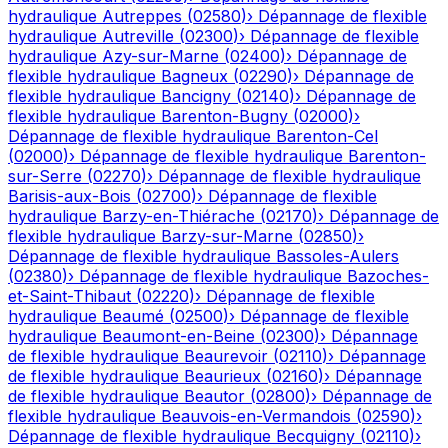
hydraulique
Autreppes
(
02580
)
›
Dépannage de flexible
hydraulique
Autreville
(
02300
)
›
Dépannage de flexible
hydraulique
Azy-sur-Marne
(
02400
)
›
Dépannage de
flexible hydraulique
Bagneux
(
02290
)
›
Dépannage de
flexible hydraulique
Bancigny
(
02140
)
›
Dépannage de
flexible hydraulique
Barenton-Bugny
(
02000
)
›
Dépannage de flexible hydraulique
Barenton-Cel
(
02000
)
›
Dépannage de flexible hydraulique
Barenton-
sur-Serre
(
02270
)
›
Dépannage de flexible hydraulique
Barisis-aux-Bois
(
02700
)
›
Dépannage de flexible
hydraulique
Barzy-en-Thiérache
(
02170
)
›
Dépannage de
flexible hydraulique
Barzy-sur-Marne
(
02850
)
›
Dépannage de flexible hydraulique
Bassoles-Aulers
(
02380
)
›
Dépannage de flexible hydraulique
Bazoches-
et-Saint-Thibaut
(
02220
)
›
Dépannage de flexible
hydraulique
Beaumé
(
02500
)
›
Dépannage de flexible
hydraulique
Beaumont-en-Beine
(
02300
)
›
Dépannage
de flexible hydraulique
Beaurevoir
(
02110
)
›
Dépannage
de flexible hydraulique
Beaurieux
(
02160
)
›
Dépannage
de flexible hydraulique
Beautor
(
02800
)
›
Dépannage de
flexible hydraulique
Beauvois-en-Vermandois
(
02590
)
›
Dépannage de flexible hydraulique
Becquigny
(
02110
)
›