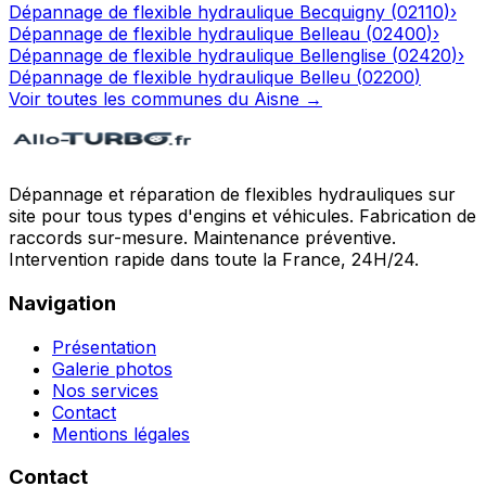
Dépannage de flexible hydraulique
Becquigny
(
02110
)
›
Dépannage de flexible hydraulique
Belleau
(
02400
)
›
Dépannage de flexible hydraulique
Bellenglise
(
02420
)
›
Dépannage de flexible hydraulique
Belleu
(
02200
)
Voir toutes les communes du
Aisne
→
Dépannage et réparation de flexibles hydrauliques sur
site pour tous types d'engins et véhicules. Fabrication de
raccords sur-mesure. Maintenance préventive.
Intervention rapide dans toute la France, 24H/24.
Navigation
Présentation
Galerie photos
Nos services
Contact
Mentions légales
Contact