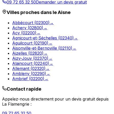
09 72 65 32 50
Demander un devis gratuit
Villes proches dans le
Aisne
Abbécourt
(
02300
)
→
Achery
(
02800
)
→
Acy
(
02200
)
→
Agnicourt-et-Séchelles
(
02340
)
→
Aguilcourt
(
02190
)
→
Aisonville-et-Bernoville
(
02110
)
→
Aizelles
(
02820
)
→
Aizy-Jouy
(
02370
)
→
Alaincourt
(
02240
)
→
Allemant
(
02320
)
→
Ambleny
(
02290
)
→
Ambrief
(
02200
)
→
Contact rapide
Appelez-nous directement pour un devis gratuit depuis
La Flamengrie
:
09 72 65 32 50