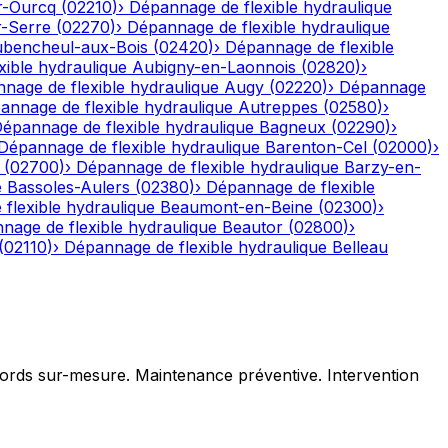
r-Ourcq
(
02210
)
›
Dépannage de flexible hydraulique
r-Serre
(
02270
)
›
Dépannage de flexible hydraulique
bencheul-aux-Bois
(
02420
)
›
Dépannage de flexible
ible hydraulique
Aubigny-en-Laonnois
(
02820
)
›
nage de flexible hydraulique
Augy
(
02220
)
›
Dépannage
annage de flexible hydraulique
Autreppes
(
02580
)
›
épannage de flexible hydraulique
Bagneux
(
02290
)
›
Dépannage de flexible hydraulique
Barenton-Cel
(
02000
)
›
(
02700
)
›
Dépannage de flexible hydraulique
Barzy-en-
e
Bassoles-Aulers
(
02380
)
›
Dépannage de flexible
flexible hydraulique
Beaumont-en-Beine
(
02300
)
›
nage de flexible hydraulique
Beautor
(
02800
)
›
(
02110
)
›
Dépannage de flexible hydraulique
Belleau
ccords sur-mesure. Maintenance préventive. Intervention