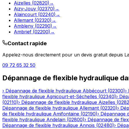
Aizelles
(
02820
)
→
Aizy-Jouy
(
02370
)
→
Alaincourt
(
02240
)
→
Allemant
(
02320
)
→
Ambleny
(
02290
)
→
Ambrief
(
02200
)
→
Contact rapide
Appelez-nous directement pour un devis gratuit depuis
L
09 72 65 32 50
Dépannage de flexible hydraulique
da
›
Dépannage de flexible hydraulique
Abbécourt
(
02300
)
›
flexible hydraulique
Agnicourt-et-Séchelles
(
02340
)
›
Dépa
(
02110
)
›
Dépannage de flexible hydraulique
Aizelles
(
028
Dépannage de flexible hydraulique
Allemant
(
02320
)
›
Dép
de flexible hydraulique
Amifontaine
(
02190
)
›
Dépannage de
flexible hydraulique
Andelain
(
02800
)
›
Dépannage de flexi
Dépannage de flexible hydraulique
Annois
(
02480
)
›
Dépan