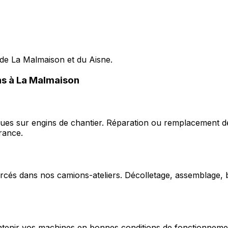
 de La Malmaison et du Aisne.
ons à La Malmaison
ques sur engins de chantier. Réparation ou remplacement d
rance.
cés dans nos camions-ateliers. Décolletage, assemblage, b
enir vos machines en bonnes conditions de fonctionnement e