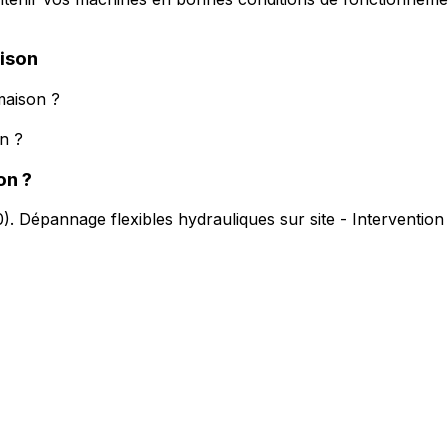
ison
maison ?
n ?
on
?
0
).
Dépannage flexibles hydrauliques sur site - Interventio