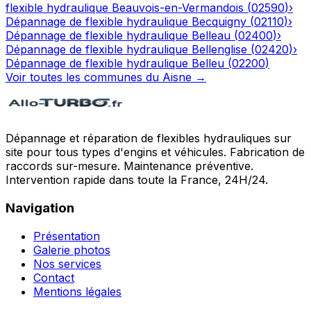
flexible hydraulique
Beauvois-en-Vermandois
(
02590
)
›
Dépannage de flexible hydraulique
Becquigny
(
02110
)
›
Dépannage de flexible hydraulique
Belleau
(
02400
)
›
Dépannage de flexible hydraulique
Bellenglise
(
02420
)
›
Dépannage de flexible hydraulique
Belleu
(
02200
)
Voir toutes les communes du
Aisne
→
Dépannage et réparation de flexibles hydrauliques sur
site pour tous types d'engins et véhicules. Fabrication de
raccords sur-mesure. Maintenance préventive.
Intervention rapide dans toute la France, 24H/24.
Navigation
Présentation
Galerie photos
Nos services
Contact
Mentions légales