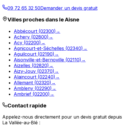
09 72 65 32 50
Demander un devis gratuit
Villes proches dans le
Aisne
Abbécourt
(
02300
)
→
Achery
(
02800
)
→
Acy
(
02200
)
→
Agnicourt-et-Séchelles
(
02340
)
→
Aguilcourt
(
02190
)
→
Aisonville-et-Bernoville
(
02110
)
→
Aizelles
(
02820
)
→
Aizy-Jouy
(
02370
)
→
Alaincourt
(
02240
)
→
Allemant
(
02320
)
→
Ambleny
(
02290
)
→
Ambrief
(
02200
)
→
Contact rapide
Appelez-nous directement pour un devis gratuit depuis
La Vallée-au-Blé
: