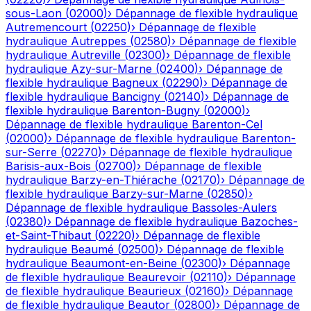
sous-Laon
(
02000
)
›
Dépannage de flexible hydraulique
Autremencourt
(
02250
)
›
Dépannage de flexible
hydraulique
Autreppes
(
02580
)
›
Dépannage de flexible
hydraulique
Autreville
(
02300
)
›
Dépannage de flexible
hydraulique
Azy-sur-Marne
(
02400
)
›
Dépannage de
flexible hydraulique
Bagneux
(
02290
)
›
Dépannage de
flexible hydraulique
Bancigny
(
02140
)
›
Dépannage de
flexible hydraulique
Barenton-Bugny
(
02000
)
›
Dépannage de flexible hydraulique
Barenton-Cel
(
02000
)
›
Dépannage de flexible hydraulique
Barenton-
sur-Serre
(
02270
)
›
Dépannage de flexible hydraulique
Barisis-aux-Bois
(
02700
)
›
Dépannage de flexible
hydraulique
Barzy-en-Thiérache
(
02170
)
›
Dépannage de
flexible hydraulique
Barzy-sur-Marne
(
02850
)
›
Dépannage de flexible hydraulique
Bassoles-Aulers
(
02380
)
›
Dépannage de flexible hydraulique
Bazoches-
et-Saint-Thibaut
(
02220
)
›
Dépannage de flexible
hydraulique
Beaumé
(
02500
)
›
Dépannage de flexible
hydraulique
Beaumont-en-Beine
(
02300
)
›
Dépannage
de flexible hydraulique
Beaurevoir
(
02110
)
›
Dépannage
de flexible hydraulique
Beaurieux
(
02160
)
›
Dépannage
de flexible hydraulique
Beautor
(
02800
)
›
Dépannage de