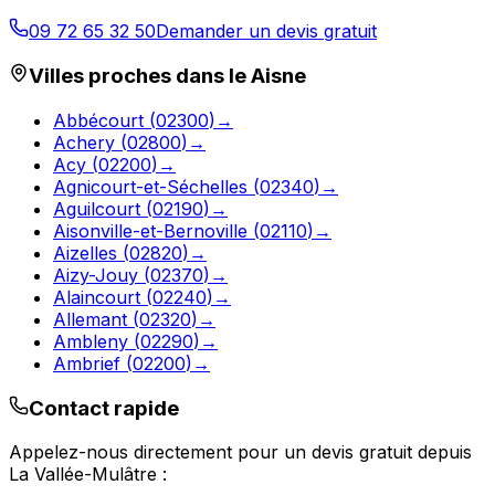
09 72 65 32 50
Demander un devis gratuit
Villes proches dans le
Aisne
Abbécourt
(
02300
)
→
Achery
(
02800
)
→
Acy
(
02200
)
→
Agnicourt-et-Séchelles
(
02340
)
→
Aguilcourt
(
02190
)
→
Aisonville-et-Bernoville
(
02110
)
→
Aizelles
(
02820
)
→
Aizy-Jouy
(
02370
)
→
Alaincourt
(
02240
)
→
Allemant
(
02320
)
→
Ambleny
(
02290
)
→
Ambrief
(
02200
)
→
Contact rapide
Appelez-nous directement pour un devis gratuit depuis
La Vallée-Mulâtre
: