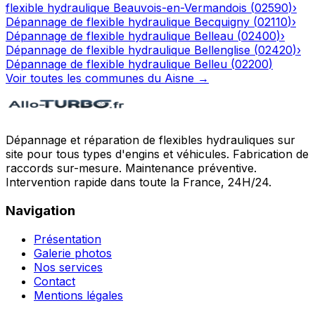
flexible hydraulique
Beauvois-en-Vermandois
(
02590
)
›
Dépannage de flexible hydraulique
Becquigny
(
02110
)
›
Dépannage de flexible hydraulique
Belleau
(
02400
)
›
Dépannage de flexible hydraulique
Bellenglise
(
02420
)
›
Dépannage de flexible hydraulique
Belleu
(
02200
)
Voir toutes les communes du
Aisne
→
Dépannage et réparation de flexibles hydrauliques sur
site pour tous types d'engins et véhicules. Fabrication de
raccords sur-mesure. Maintenance préventive.
Intervention rapide dans toute la France, 24H/24.
Navigation
Présentation
Galerie photos
Nos services
Contact
Mentions légales