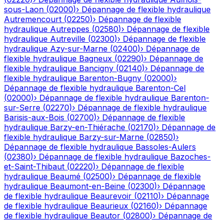
sous-Laon
(
02000
)
›
Dépannage de flexible hydraulique
Autremencourt
(
02250
)
›
Dépannage de flexible
hydraulique
Autreppes
(
02580
)
›
Dépannage de flexible
hydraulique
Autreville
(
02300
)
›
Dépannage de flexible
hydraulique
Azy-sur-Marne
(
02400
)
›
Dépannage de
flexible hydraulique
Bagneux
(
02290
)
›
Dépannage de
flexible hydraulique
Bancigny
(
02140
)
›
Dépannage de
flexible hydraulique
Barenton-Bugny
(
02000
)
›
Dépannage de flexible hydraulique
Barenton-Cel
(
02000
)
›
Dépannage de flexible hydraulique
Barenton-
sur-Serre
(
02270
)
›
Dépannage de flexible hydraulique
Barisis-aux-Bois
(
02700
)
›
Dépannage de flexible
hydraulique
Barzy-en-Thiérache
(
02170
)
›
Dépannage de
flexible hydraulique
Barzy-sur-Marne
(
02850
)
›
Dépannage de flexible hydraulique
Bassoles-Aulers
(
02380
)
›
Dépannage de flexible hydraulique
Bazoches-
et-Saint-Thibaut
(
02220
)
›
Dépannage de flexible
hydraulique
Beaumé
(
02500
)
›
Dépannage de flexible
hydraulique
Beaumont-en-Beine
(
02300
)
›
Dépannage
de flexible hydraulique
Beaurevoir
(
02110
)
›
Dépannage
de flexible hydraulique
Beaurieux
(
02160
)
›
Dépannage
de flexible hydraulique
Beautor
(
02800
)
›
Dépannage de