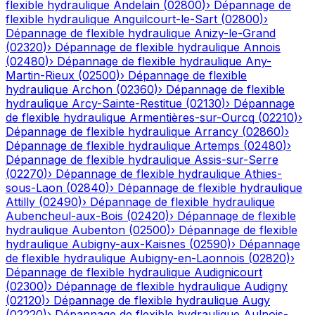
flexible hydraulique
Andelain
(
02800
)
›
Dépannage de
flexible hydraulique
Anguilcourt-le-Sart
(
02800
)
›
Dépannage de flexible hydraulique
Anizy-le-Grand
(
02320
)
›
Dépannage de flexible hydraulique
Annois
(
02480
)
›
Dépannage de flexible hydraulique
Any-
Martin-Rieux
(
02500
)
›
Dépannage de flexible
hydraulique
Archon
(
02360
)
›
Dépannage de flexible
hydraulique
Arcy-Sainte-Restitue
(
02130
)
›
Dépannage
de flexible hydraulique
Armentières-sur-Ourcq
(
02210
)
›
Dépannage de flexible hydraulique
Arrancy
(
02860
)
›
Dépannage de flexible hydraulique
Artemps
(
02480
)
›
Dépannage de flexible hydraulique
Assis-sur-Serre
(
02270
)
›
Dépannage de flexible hydraulique
Athies-
sous-Laon
(
02840
)
›
Dépannage de flexible hydraulique
Attilly
(
02490
)
›
Dépannage de flexible hydraulique
Aubencheul-aux-Bois
(
02420
)
›
Dépannage de flexible
hydraulique
Aubenton
(
02500
)
›
Dépannage de flexible
hydraulique
Aubigny-aux-Kaisnes
(
02590
)
›
Dépannage
de flexible hydraulique
Aubigny-en-Laonnois
(
02820
)
›
Dépannage de flexible hydraulique
Audignicourt
(
02300
)
›
Dépannage de flexible hydraulique
Audigny
(
02120
)
›
Dépannage de flexible hydraulique
Augy
(
02220
)
›
Dépannage de flexible hydraulique
Aulnois-