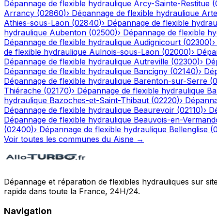
Dépannage de flexible hydraulique
Arcy-Sainte-Restitue
(
Arrancy
(
02860
)
›
Dépannage de flexible hydraulique
Art
Athies-sous-Laon
(
02840
)
›
Dépannage de flexible hydrau
hydraulique
Aubenton
(
02500
)
›
Dépannage de flexible hy
Dépannage de flexible hydraulique
Audignicourt
(
02300
)
de flexible hydraulique
Aulnois-sous-Laon
(
02000
)
›
Dépan
Dépannage de flexible hydraulique
Autreville
(
02300
)
›
Dép
Dépannage de flexible hydraulique
Bancigny
(
02140
)
›
Dép
Dépannage de flexible hydraulique
Barenton-sur-Serre
(
Thiérache
(
02170
)
›
Dépannage de flexible hydraulique
Ba
hydraulique
Bazoches-et-Saint-Thibaut
(
02220
)
›
Dépannag
Dépannage de flexible hydraulique
Beaurevoir
(
02110
)
›
Dé
Dépannage de flexible hydraulique
Beauvois-en-Vermand
(
02400
)
›
Dépannage de flexible hydraulique
Bellenglise
(
Voir toutes les communes du
Aisne
→
Dépannage et réparation de flexibles hydrauliques sur sit
rapide dans toute la France, 24H/24.
Navigation