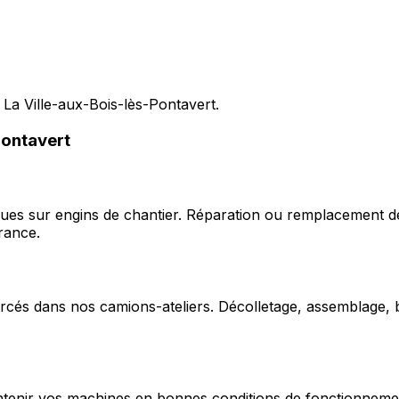
La Ville-aux-Bois-lès-Pontavert.
Pontavert
ques sur engins de chantier. Réparation ou remplacement d
rance.
cés dans nos camions-ateliers. Décolletage, assemblage, b
enir vos machines en bonnes conditions de fonctionnement e