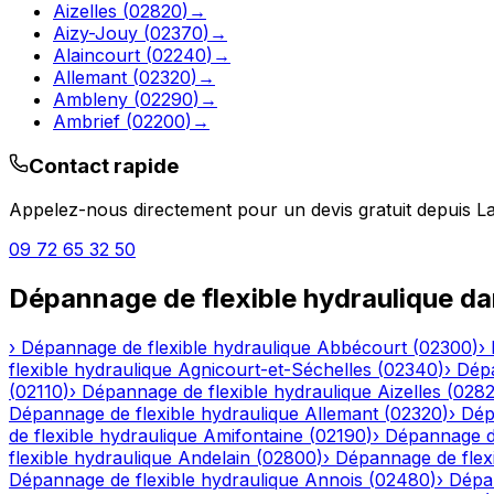
Aizelles
(
02820
)
→
Aizy-Jouy
(
02370
)
→
Alaincourt
(
02240
)
→
Allemant
(
02320
)
→
Ambleny
(
02290
)
→
Ambrief
(
02200
)
→
Contact rapide
Appelez-nous directement pour un devis gratuit depuis
La
09 72 65 32 50
Dépannage de flexible hydraulique
da
›
Dépannage de flexible hydraulique
Abbécourt
(
02300
)
›
flexible hydraulique
Agnicourt-et-Séchelles
(
02340
)
›
Dépa
(
02110
)
›
Dépannage de flexible hydraulique
Aizelles
(
028
Dépannage de flexible hydraulique
Allemant
(
02320
)
›
Dép
de flexible hydraulique
Amifontaine
(
02190
)
›
Dépannage de
flexible hydraulique
Andelain
(
02800
)
›
Dépannage de flexi
Dépannage de flexible hydraulique
Annois
(
02480
)
›
Dépan