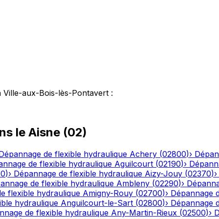
 Ville-aux-Bois-lès-Pontavert
:
ns le
Aisne
(
02
)
Dépannage de flexible hydraulique
Achery
(
02800
)
›
Dépann
nnage de flexible hydraulique
Aguilcourt
(
02190
)
›
Dépanna
20
)
›
Dépannage de flexible hydraulique
Aizy-Jouy
(
02370
)
annage de flexible hydraulique
Ambleny
(
02290
)
›
Dépannag
 flexible hydraulique
Amigny-Rouy
(
02700
)
›
Dépannage de
ble hydraulique
Anguilcourt-le-Sart
(
02800
)
›
Dépannage de
nage de flexible hydraulique
Any-Martin-Rieux
(
02500
)
›
D