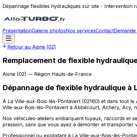
Dépannage flexibles hydrauliques sur site - Intervention
Présentation
Galerie photos
Nos services
Contact
Demande 
Retour au
Aisne
(
02
)
Remplacement de flexible hydraulique 
Aisne
(
02
) — Région
Hauts-de-France
Dépannage de flexible hydraulique
à
À La Ville-aux-Bois-lès-Pontavert (02160) et dans tout le 
Ville-aux-Bois-lès-Pontavert à Abbécourt, Achery, Acy, not
Nos véhicules-ateliers embarquent tuyaux, raccords et sert
pression, sans que vous ayez à démonter et transporter v
Professionnel ou exploitant à La Ville-aux-Bois-lès-Pont