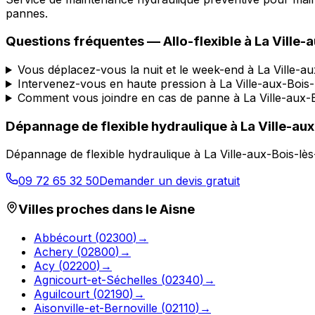
pannes.
Questions fréquentes —
Allo-flexible
à
La Ville-
Vous déplacez-vous la nuit et le week-end à La Ville-a
Intervenez-vous en haute pression à La Ville-aux-Bois-
Comment vous joindre en cas de panne à La Ville-aux-B
Dépannage de flexible hydraulique
à
La Ville-au
Dépannage de flexible hydraulique
à
La Ville-aux-Bois-lè
09 72 65 32 50
Demander un devis gratuit
Villes proches dans le
Aisne
Abbécourt
(
02300
)
→
Achery
(
02800
)
→
Acy
(
02200
)
→
Agnicourt-et-Séchelles
(
02340
)
→
Aguilcourt
(
02190
)
→
Aisonville-et-Bernoville
(
02110
)
→