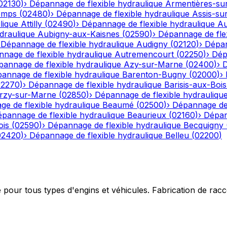
02130
)
›
Dépannage de flexible hydraulique
Armentières-su
emps
(
02480
)
›
Dépannage de flexible hydraulique
Assis-su
lique
Attilly
(
02490
)
›
Dépannage de flexible hydraulique
Au
draulique
Aubigny-aux-Kaisnes
(
02590
)
›
Dépannage de flex
›
Dépannage de flexible hydraulique
Audigny
(
02120
)
›
Dépan
nage de flexible hydraulique
Autremencourt
(
02250
)
›
Dép
annage de flexible hydraulique
Azy-sur-Marne
(
02400
)
›
D
annage de flexible hydraulique
Barenton-Bugny
(
02000
)
›
02270
)
›
Dépannage de flexible hydraulique
Barisis-aux-Bois
rzy-sur-Marne
(
02850
)
›
Dépannage de flexible hydrauliqu
e de flexible hydraulique
Beaumé
(
02500
)
›
Dépannage de 
pannage de flexible hydraulique
Beaurieux
(
02160
)
›
Dépan
ois
(
02590
)
›
Dépannage de flexible hydraulique
Becquigny
02420
)
›
Dépannage de flexible hydraulique
Belleu
(
02200
)
e pour tous types d'engins et véhicules. Fabrication de ra