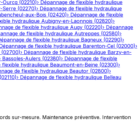
r-Ourcq
(
02210
)
›
Dépannage de flexible hydraulique
r-Serre
(
02270
)
›
Dépannage de flexible hydraulique
bencheul-aux-Bois
(
02420
)
›
Dépannage de flexible
ible hydraulique
Aubigny-en-Laonnois
(
02820
)
›
nage de flexible hydraulique
Augy
(
02220
)
›
Dépannage
annage de flexible hydraulique
Autreppes
(
02580
)
›
épannage de flexible hydraulique
Bagneux
(
02290
)
›
Dépannage de flexible hydraulique
Barenton-Cel
(
02000
)
›
(
02700
)
›
Dépannage de flexible hydraulique
Barzy-en-
e
Bassoles-Aulers
(
02380
)
›
Dépannage de flexible
flexible hydraulique
Beaumont-en-Beine
(
02300
)
›
nage de flexible hydraulique
Beautor
(
02800
)
›
(
02110
)
›
Dépannage de flexible hydraulique
Belleau
ccords sur-mesure. Maintenance préventive. Intervention