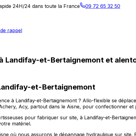
 rapide 24H/24 dans toute la France
09 72 65 32 50
de rappel
 à Landifay-et-Bertaignemont et alent
Landifay-et-Bertaignemont
ce à Landifay-et-Bertaignemont ? Allo-flexible se déplace 
ery, Acy, partout dans le Aisne, pour confectionner et po
isseuses pour fabriquer sur site, à Landifay-et-Bertaignemo
otre matériel.
sne où nous assurons le dépannage hydraulique sur site. P