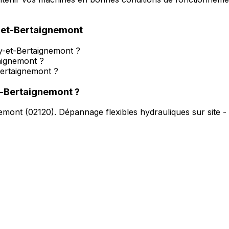
-et-Bertaignemont
y-et-Bertaignemont ?
taignemont ?
Bertaignemont ?
t-Bertaignemont
?
nemont
(
02120
).
Dépannage flexibles hydrauliques sur site -