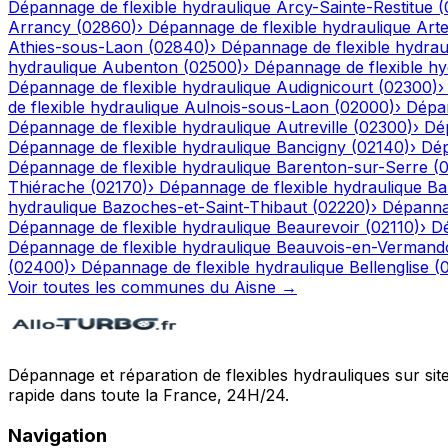
Dépannage de flexible hydraulique
Arcy-Sainte-Restitue
(
Arrancy
(
02860
)
›
Dépannage de flexible hydraulique
Art
Athies-sous-Laon
(
02840
)
›
Dépannage de flexible hydrau
hydraulique
Aubenton
(
02500
)
›
Dépannage de flexible hy
Dépannage de flexible hydraulique
Audignicourt
(
02300
)
de flexible hydraulique
Aulnois-sous-Laon
(
02000
)
›
Dépan
Dépannage de flexible hydraulique
Autreville
(
02300
)
›
Dép
Dépannage de flexible hydraulique
Bancigny
(
02140
)
›
Dép
Dépannage de flexible hydraulique
Barenton-sur-Serre
(
Thiérache
(
02170
)
›
Dépannage de flexible hydraulique
Ba
hydraulique
Bazoches-et-Saint-Thibaut
(
02220
)
›
Dépannag
Dépannage de flexible hydraulique
Beaurevoir
(
02110
)
›
Dé
Dépannage de flexible hydraulique
Beauvois-en-Vermand
(
02400
)
›
Dépannage de flexible hydraulique
Bellenglise
(
Voir toutes les communes du
Aisne
→
Dépannage et réparation de flexibles hydrauliques sur sit
rapide dans toute la France, 24H/24.
Navigation