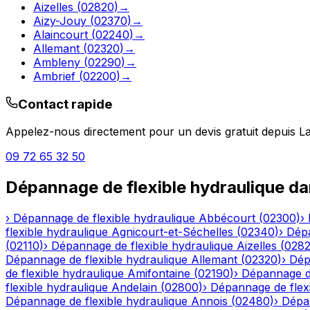
Aizelles
(
02820
)
→
Aizy-Jouy
(
02370
)
→
Alaincourt
(
02240
)
→
Allemant
(
02320
)
→
Ambleny
(
02290
)
→
Ambrief
(
02200
)
→
Contact rapide
Appelez-nous directement pour un devis gratuit depuis
L
09 72 65 32 50
Dépannage de flexible hydraulique
da
›
Dépannage de flexible hydraulique
Abbécourt
(
02300
)
›
flexible hydraulique
Agnicourt-et-Séchelles
(
02340
)
›
Dépa
(
02110
)
›
Dépannage de flexible hydraulique
Aizelles
(
028
Dépannage de flexible hydraulique
Allemant
(
02320
)
›
Dép
de flexible hydraulique
Amifontaine
(
02190
)
›
Dépannage de
flexible hydraulique
Andelain
(
02800
)
›
Dépannage de flexi
Dépannage de flexible hydraulique
Annois
(
02480
)
›
Dépan