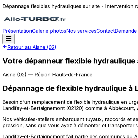
Dépannage flexibles hydrauliques sur site - Intervention
Présentation
Galerie photos
Nos services
Contact
Demande 
Retour au
Aisne
(
02
)
Votre dépanneur flexible hydraulique
Aisne
(
02
) — Région
Hauts-de-France
Dépannage de flexible hydraulique
à
Besoin d'un remplacement de flexible hydraulique en urgen
Landifay-et-Bertaignemont (02120) comme à Abbécourt, Ach
Nos véhicules-ateliers embarquent tuyaux, raccords et sert
pression, sans que vous ayez à démonter et transporter v
Landifay-et-Bertaignemont fait partie des communes du Ai