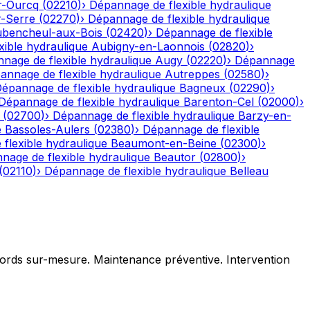
r-Ourcq
(
02210
)
›
Dépannage de flexible hydraulique
r-Serre
(
02270
)
›
Dépannage de flexible hydraulique
bencheul-aux-Bois
(
02420
)
›
Dépannage de flexible
ible hydraulique
Aubigny-en-Laonnois
(
02820
)
›
nage de flexible hydraulique
Augy
(
02220
)
›
Dépannage
annage de flexible hydraulique
Autreppes
(
02580
)
›
épannage de flexible hydraulique
Bagneux
(
02290
)
›
Dépannage de flexible hydraulique
Barenton-Cel
(
02000
)
›
(
02700
)
›
Dépannage de flexible hydraulique
Barzy-en-
e
Bassoles-Aulers
(
02380
)
›
Dépannage de flexible
flexible hydraulique
Beaumont-en-Beine
(
02300
)
›
nage de flexible hydraulique
Beautor
(
02800
)
›
(
02110
)
›
Dépannage de flexible hydraulique
Belleau
ccords sur-mesure. Maintenance préventive. Intervention