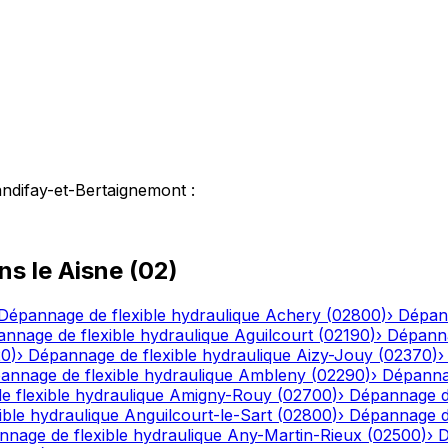
andifay-et-Bertaignemont
:
ns le
Aisne
(
02
)
Dépannage de flexible hydraulique
Achery
(
02800
)
›
Dépann
nnage de flexible hydraulique
Aguilcourt
(
02190
)
›
Dépanna
20
)
›
Dépannage de flexible hydraulique
Aizy-Jouy
(
02370
)
annage de flexible hydraulique
Ambleny
(
02290
)
›
Dépannag
 flexible hydraulique
Amigny-Rouy
(
02700
)
›
Dépannage de
ble hydraulique
Anguilcourt-le-Sart
(
02800
)
›
Dépannage de
nage de flexible hydraulique
Any-Martin-Rieux
(
02500
)
›
D