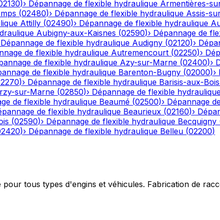
02130
)
›
Dépannage de flexible hydraulique
Armentières-su
emps
(
02480
)
›
Dépannage de flexible hydraulique
Assis-su
lique
Attilly
(
02490
)
›
Dépannage de flexible hydraulique
Au
draulique
Aubigny-aux-Kaisnes
(
02590
)
›
Dépannage de flex
›
Dépannage de flexible hydraulique
Audigny
(
02120
)
›
Dépan
nage de flexible hydraulique
Autremencourt
(
02250
)
›
Dép
annage de flexible hydraulique
Azy-sur-Marne
(
02400
)
›
D
annage de flexible hydraulique
Barenton-Bugny
(
02000
)
›
02270
)
›
Dépannage de flexible hydraulique
Barisis-aux-Bois
rzy-sur-Marne
(
02850
)
›
Dépannage de flexible hydrauliqu
e de flexible hydraulique
Beaumé
(
02500
)
›
Dépannage de 
pannage de flexible hydraulique
Beaurieux
(
02160
)
›
Dépan
ois
(
02590
)
›
Dépannage de flexible hydraulique
Becquigny
02420
)
›
Dépannage de flexible hydraulique
Belleu
(
02200
)
e pour tous types d'engins et véhicules. Fabrication de ra