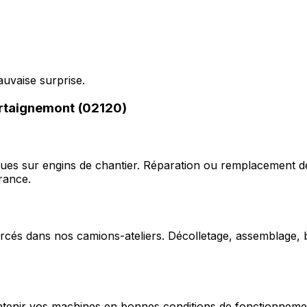
auvaise surprise.
ertaignemont (02120)
ques sur engins de chantier. Réparation ou remplacement d
rance.
cés dans nos camions-ateliers. Décolletage, assemblage, b
enir vos machines en bonnes conditions de fonctionnement e