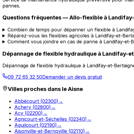
pannes.
Questions fréquentes —
Allo-flexible
à
Landifay
Combien de temps pour dépanner un flexible à Landifa
Réparez-vous les flexibles agricoles à Landifay-et-Ber
Comment vous joindre en cas de panne à Landifay-et-
Dépannage de flexible hydraulique
à
Landifay-e
Dépannage de flexible hydraulique
à
Landifay-et-Bertaig
09 72 65 32 50
Demander un devis gratuit
Villes proches dans le
Aisne
Abbécourt
(
02300
)
→
Achery
(
02800
)
→
Acy
(
02200
)
→
Agnicourt-et-Séchelles
(
02340
)
→
Aguilcourt
(
02190
)
→
Aisonville-et-Bernoville
(
02110
)
→