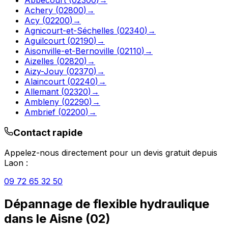
Achery
(
02800
)
→
Acy
(
02200
)
→
Agnicourt-et-Séchelles
(
02340
)
→
Aguilcourt
(
02190
)
→
Aisonville-et-Bernoville
(
02110
)
→
Aizelles
(
02820
)
→
Aizy-Jouy
(
02370
)
→
Alaincourt
(
02240
)
→
Allemant
(
02320
)
→
Ambleny
(
02290
)
→
Ambrief
(
02200
)
→
Contact rapide
Appelez-nous directement pour un devis gratuit depuis
Laon
:
09 72 65 32 50
Dépannage de flexible hydraulique
dans le
Aisne
(
02
)