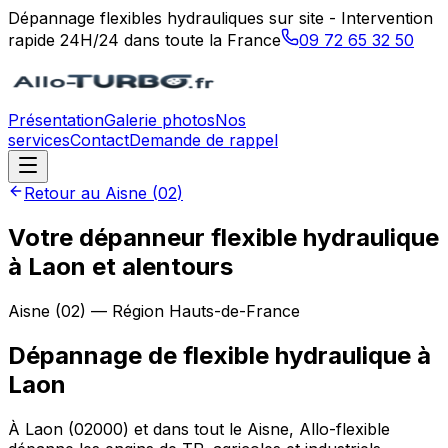
Dépannage flexibles hydrauliques sur site - Intervention
rapide 24H/24 dans toute la France
09 72 65 32 50
Présentation
Galerie photos
Nos
services
Contact
Demande de rappel
Retour au
Aisne
(
02
)
Votre dépanneur flexible hydraulique
à Laon et alentours
Aisne
(
02
) — Région
Hauts-de-France
Dépannage de flexible hydraulique
à
Laon
À Laon (02000) et dans tout le Aisne, Allo-flexible