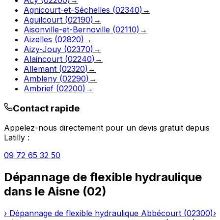
Agnicourt-et-Séchelles
(
02340
)
→
Aguilcourt
(
02190
)
→
Aisonville-et-Bernoville
(
02110
)
→
Aizelles
(
02820
)
→
Aizy-Jouy
(
02370
)
→
Alaincourt
(
02240
)
→
Allemant
(
02320
)
→
Ambleny
(
02290
)
→
Ambrief
(
02200
)
→
Contact rapide
Appelez-nous directement pour un devis gratuit depuis
Latilly
:
09 72 65 32 50
Dépannage de flexible hydraulique
dans le
Aisne
(
02
)
›
Dépannage de flexible hydraulique
Abbécourt
(
02300
)
›