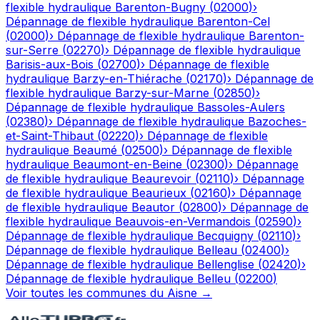
flexible hydraulique
Barenton-Bugny
(
02000
)
›
Dépannage de flexible hydraulique
Barenton-Cel
(
02000
)
›
Dépannage de flexible hydraulique
Barenton-
sur-Serre
(
02270
)
›
Dépannage de flexible hydraulique
Barisis-aux-Bois
(
02700
)
›
Dépannage de flexible
hydraulique
Barzy-en-Thiérache
(
02170
)
›
Dépannage de
flexible hydraulique
Barzy-sur-Marne
(
02850
)
›
Dépannage de flexible hydraulique
Bassoles-Aulers
(
02380
)
›
Dépannage de flexible hydraulique
Bazoches-
et-Saint-Thibaut
(
02220
)
›
Dépannage de flexible
hydraulique
Beaumé
(
02500
)
›
Dépannage de flexible
hydraulique
Beaumont-en-Beine
(
02300
)
›
Dépannage
de flexible hydraulique
Beaurevoir
(
02110
)
›
Dépannage
de flexible hydraulique
Beaurieux
(
02160
)
›
Dépannage
de flexible hydraulique
Beautor
(
02800
)
›
Dépannage de
flexible hydraulique
Beauvois-en-Vermandois
(
02590
)
›
Dépannage de flexible hydraulique
Becquigny
(
02110
)
›
Dépannage de flexible hydraulique
Belleau
(
02400
)
›
Dépannage de flexible hydraulique
Bellenglise
(
02420
)
›
Dépannage de flexible hydraulique
Belleu
(
02200
)
Voir toutes les communes du
Aisne
→