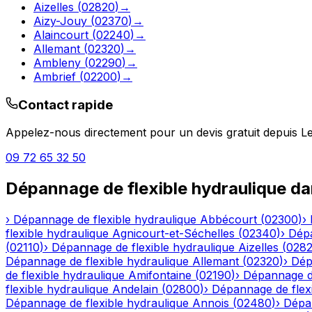
Aizelles
(
02820
)
→
Aizy-Jouy
(
02370
)
→
Alaincourt
(
02240
)
→
Allemant
(
02320
)
→
Ambleny
(
02290
)
→
Ambrief
(
02200
)
→
Contact rapide
Appelez-nous directement pour un devis gratuit depuis
L
09 72 65 32 50
Dépannage de flexible hydraulique
da
›
Dépannage de flexible hydraulique
Abbécourt
(
02300
)
›
flexible hydraulique
Agnicourt-et-Séchelles
(
02340
)
›
Dépa
(
02110
)
›
Dépannage de flexible hydraulique
Aizelles
(
028
Dépannage de flexible hydraulique
Allemant
(
02320
)
›
Dép
de flexible hydraulique
Amifontaine
(
02190
)
›
Dépannage de
flexible hydraulique
Andelain
(
02800
)
›
Dépannage de flexi
Dépannage de flexible hydraulique
Annois
(
02480
)
›
Dépan