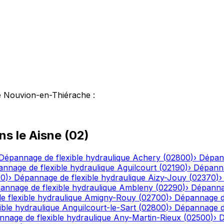
e Nouvion-en-Thiérache
:
ns le
Aisne
(
02
)
Dépannage de flexible hydraulique
Achery
(
02800
)
›
Dépann
nnage de flexible hydraulique
Aguilcourt
(
02190
)
›
Dépanna
20
)
›
Dépannage de flexible hydraulique
Aizy-Jouy
(
02370
)
annage de flexible hydraulique
Ambleny
(
02290
)
›
Dépannag
 flexible hydraulique
Amigny-Rouy
(
02700
)
›
Dépannage de
ble hydraulique
Anguilcourt-le-Sart
(
02800
)
›
Dépannage de
nage de flexible hydraulique
Any-Martin-Rieux
(
02500
)
›
D