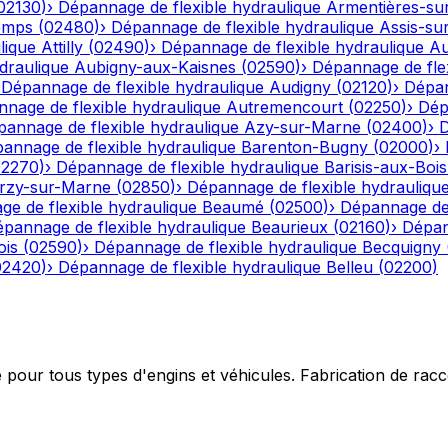
02130
)
›
Dépannage de flexible hydraulique
Armentières-su
emps
(
02480
)
›
Dépannage de flexible hydraulique
Assis-su
lique
Attilly
(
02490
)
›
Dépannage de flexible hydraulique
Au
draulique
Aubigny-aux-Kaisnes
(
02590
)
›
Dépannage de flex
›
Dépannage de flexible hydraulique
Audigny
(
02120
)
›
Dépan
nage de flexible hydraulique
Autremencourt
(
02250
)
›
Dép
annage de flexible hydraulique
Azy-sur-Marne
(
02400
)
›
D
annage de flexible hydraulique
Barenton-Bugny
(
02000
)
›
02270
)
›
Dépannage de flexible hydraulique
Barisis-aux-Bois
rzy-sur-Marne
(
02850
)
›
Dépannage de flexible hydrauliqu
e de flexible hydraulique
Beaumé
(
02500
)
›
Dépannage de 
pannage de flexible hydraulique
Beaurieux
(
02160
)
›
Dépan
ois
(
02590
)
›
Dépannage de flexible hydraulique
Becquigny
02420
)
›
Dépannage de flexible hydraulique
Belleu
(
02200
)
e pour tous types d'engins et véhicules. Fabrication de ra