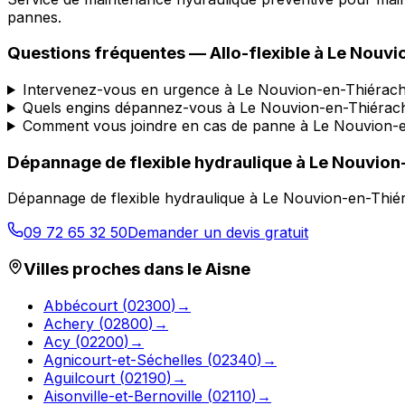
pannes.
Questions fréquentes —
Allo-flexible
à
Le Nouvi
Intervenez-vous en urgence à Le Nouvion-en-Thiérac
Quels engins dépannez-vous à Le Nouvion-en-Thiérac
Comment vous joindre en cas de panne à Le Nouvion-
Dépannage de flexible hydraulique
à
Le Nouvion
Dépannage de flexible hydraulique
à
Le Nouvion-en-Thié
09 72 65 32 50
Demander un devis gratuit
Villes proches dans le
Aisne
Abbécourt
(
02300
)
→
Achery
(
02800
)
→
Acy
(
02200
)
→
Agnicourt-et-Séchelles
(
02340
)
→
Aguilcourt
(
02190
)
→
Aisonville-et-Bernoville
(
02110
)
→