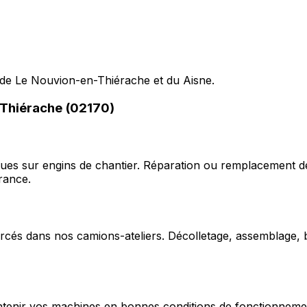
 de Le Nouvion-en-Thiérache et du Aisne.
-Thiérache (02170)
ques sur engins de chantier. Réparation ou remplacement d
rance.
cés dans nos camions-ateliers. Décolletage, assemblage, b
enir vos machines en bonnes conditions de fonctionnement e