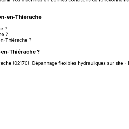
on-en-Thiérache
he ?
he ?
en-Thiérache ?
-en-Thiérache
?
rache
(
02170
).
Dépannage flexibles hydrauliques sur site -