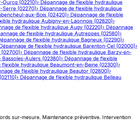
r-Ourcq
(
02210
)
›
Dépannage de flexible hydraulique
r-Serre
(
02270
)
›
Dépannage de flexible hydraulique
bencheul-aux-Bois
(
02420
)
›
Dépannage de flexible
ible hydraulique
Aubigny-en-Laonnois
(
02820
)
›
nage de flexible hydraulique
Augy
(
02220
)
›
Dépannage
annage de flexible hydraulique
Autreppes
(
02580
)
›
épannage de flexible hydraulique
Bagneux
(
02290
)
›
Dépannage de flexible hydraulique
Barenton-Cel
(
02000
)
›
(
02700
)
›
Dépannage de flexible hydraulique
Barzy-en-
e
Bassoles-Aulers
(
02380
)
›
Dépannage de flexible
flexible hydraulique
Beaumont-en-Beine
(
02300
)
›
nage de flexible hydraulique
Beautor
(
02800
)
›
(
02110
)
›
Dépannage de flexible hydraulique
Belleau
ccords sur-mesure. Maintenance préventive. Intervention