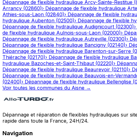
Dépannage de flexible hydraulique
Arcy-Sainte-Restitue
(
Arrancy
(
02860
)
›
Dépannage de flexible hydraulique
Art
Athies-sous-Laon
(
02840
)
›
Dépannage de flexible hydrau
hydraulique
Aubenton
(
02500
)
›
Dépannage de flexible hy
Dépannage de flexible hydraulique
Audignicourt
(
02300
)
de flexible hydraulique
Aulnois-sous-Laon
(
02000
)
›
Dépan
Dépannage de flexible hydraulique
Autreville
(
02300
)
›
Dép
Dépannage de flexible hydraulique
Bancigny
(
02140
)
›
Dép
Dépannage de flexible hydraulique
Barenton-sur-Serre
(
Thiérache
(
02170
)
›
Dépannage de flexible hydraulique
Ba
hydraulique
Bazoches-et-Saint-Thibaut
(
02220
)
›
Dépannag
Dépannage de flexible hydraulique
Beaurevoir
(
02110
)
›
Dé
Dépannage de flexible hydraulique
Beauvois-en-Vermand
(
02400
)
›
Dépannage de flexible hydraulique
Bellenglise
(
Voir toutes les communes du
Aisne
→
Dépannage et réparation de flexibles hydrauliques sur sit
rapide dans toute la France, 24H/24.
Navigation