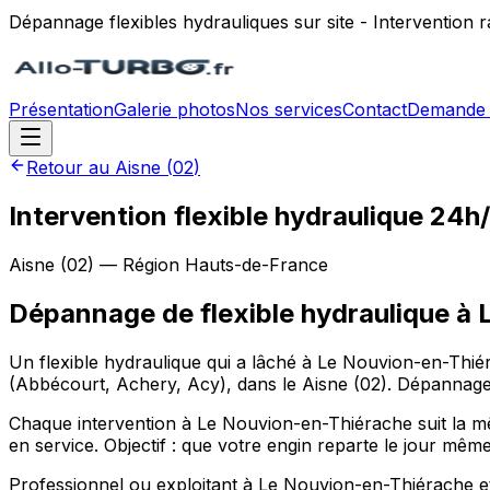
Dépannage flexibles hydrauliques sur site - Intervention
Présentation
Galerie photos
Nos services
Contact
Demande 
Retour au
Aisne
(
02
)
Intervention flexible hydraulique 24
Aisne
(
02
) — Région
Hauts-de-France
Dépannage de flexible hydraulique
à
Un flexible hydraulique qui a lâché à Le Nouvion-en-Thié
(Abbécourt, Achery, Acy), dans le Aisne (02). Dépannage 
Chaque intervention à Le Nouvion-en-Thiérache suit la même
en service. Objectif : que votre engin reparte le jour même
Professionnel ou exploitant à Le Nouvion-en-Thiérache e