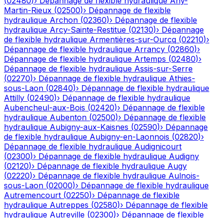
(
02480
)
›
Dépannage de flexible hydraulique
Any-
Martin-Rieux
(
02500
)
›
Dépannage de flexible
hydraulique
Archon
(
02360
)
›
Dépannage de flexible
hydraulique
Arcy-Sainte-Restitue
(
02130
)
›
Dépannage
de flexible hydraulique
Armentières-sur-Ourcq
(
02210
)
›
Dépannage de flexible hydraulique
Arrancy
(
02860
)
›
Dépannage de flexible hydraulique
Artemps
(
02480
)
›
Dépannage de flexible hydraulique
Assis-sur-Serre
(
02270
)
›
Dépannage de flexible hydraulique
Athies-
sous-Laon
(
02840
)
›
Dépannage de flexible hydraulique
Attilly
(
02490
)
›
Dépannage de flexible hydraulique
Aubencheul-aux-Bois
(
02420
)
›
Dépannage de flexible
hydraulique
Aubenton
(
02500
)
›
Dépannage de flexible
hydraulique
Aubigny-aux-Kaisnes
(
02590
)
›
Dépannage
de flexible hydraulique
Aubigny-en-Laonnois
(
02820
)
›
Dépannage de flexible hydraulique
Audignicourt
(
02300
)
›
Dépannage de flexible hydraulique
Audigny
(
02120
)
›
Dépannage de flexible hydraulique
Augy
(
02220
)
›
Dépannage de flexible hydraulique
Aulnois-
sous-Laon
(
02000
)
›
Dépannage de flexible hydraulique
Autremencourt
(
02250
)
›
Dépannage de flexible
hydraulique
Autreppes
(
02580
)
›
Dépannage de flexible
hydraulique
Autreville
(
02300
)
›
Dépannage de flexible