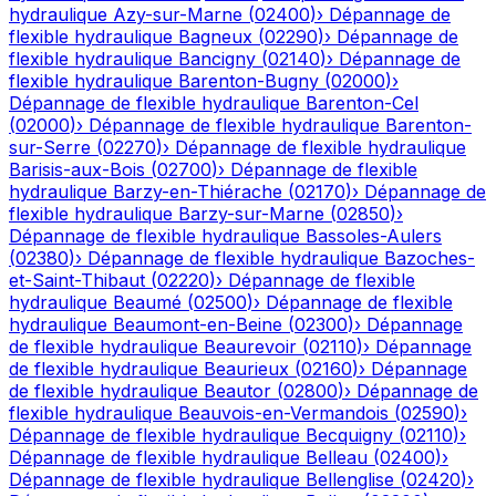
hydraulique
Azy-sur-Marne
(
02400
)
›
Dépannage de
flexible hydraulique
Bagneux
(
02290
)
›
Dépannage de
flexible hydraulique
Bancigny
(
02140
)
›
Dépannage de
flexible hydraulique
Barenton-Bugny
(
02000
)
›
Dépannage de flexible hydraulique
Barenton-Cel
(
02000
)
›
Dépannage de flexible hydraulique
Barenton-
sur-Serre
(
02270
)
›
Dépannage de flexible hydraulique
Barisis-aux-Bois
(
02700
)
›
Dépannage de flexible
hydraulique
Barzy-en-Thiérache
(
02170
)
›
Dépannage de
flexible hydraulique
Barzy-sur-Marne
(
02850
)
›
Dépannage de flexible hydraulique
Bassoles-Aulers
(
02380
)
›
Dépannage de flexible hydraulique
Bazoches-
et-Saint-Thibaut
(
02220
)
›
Dépannage de flexible
hydraulique
Beaumé
(
02500
)
›
Dépannage de flexible
hydraulique
Beaumont-en-Beine
(
02300
)
›
Dépannage
de flexible hydraulique
Beaurevoir
(
02110
)
›
Dépannage
de flexible hydraulique
Beaurieux
(
02160
)
›
Dépannage
de flexible hydraulique
Beautor
(
02800
)
›
Dépannage de
flexible hydraulique
Beauvois-en-Vermandois
(
02590
)
›
Dépannage de flexible hydraulique
Becquigny
(
02110
)
›
Dépannage de flexible hydraulique
Belleau
(
02400
)
›
Dépannage de flexible hydraulique
Bellenglise
(
02420
)
›