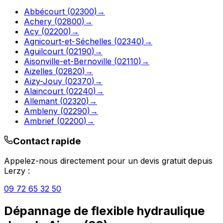
Abbécourt
(
02300
)
→
Achery
(
02800
)
→
Acy
(
02200
)
→
Agnicourt-et-Séchelles
(
02340
)
→
Aguilcourt
(
02190
)
→
Aisonville-et-Bernoville
(
02110
)
→
Aizelles
(
02820
)
→
Aizy-Jouy
(
02370
)
→
Alaincourt
(
02240
)
→
Allemant
(
02320
)
→
Ambleny
(
02290
)
→
Ambrief
(
02200
)
→
Contact rapide
Appelez-nous directement pour un devis gratuit depuis
Lerzy
:
09 72 65 32 50
Dépannage de flexible hydraulique