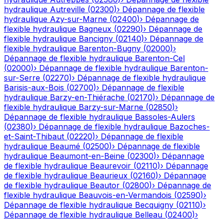
hydraulique
Autreville
(
02300
)
›
Dépannage de flexible
hydraulique
Azy-sur-Marne
(
02400
)
›
Dépannage de
flexible hydraulique
Bagneux
(
02290
)
›
Dépannage de
flexible hydraulique
Bancigny
(
02140
)
›
Dépannage de
flexible hydraulique
Barenton-Bugny
(
02000
)
›
Dépannage de flexible hydraulique
Barenton-Cel
(
02000
)
›
Dépannage de flexible hydraulique
Barenton-
sur-Serre
(
02270
)
›
Dépannage de flexible hydraulique
Barisis-aux-Bois
(
02700
)
›
Dépannage de flexible
hydraulique
Barzy-en-Thiérache
(
02170
)
›
Dépannage de
flexible hydraulique
Barzy-sur-Marne
(
02850
)
›
Dépannage de flexible hydraulique
Bassoles-Aulers
(
02380
)
›
Dépannage de flexible hydraulique
Bazoches-
et-Saint-Thibaut
(
02220
)
›
Dépannage de flexible
hydraulique
Beaumé
(
02500
)
›
Dépannage de flexible
hydraulique
Beaumont-en-Beine
(
02300
)
›
Dépannage
de flexible hydraulique
Beaurevoir
(
02110
)
›
Dépannage
de flexible hydraulique
Beaurieux
(
02160
)
›
Dépannage
de flexible hydraulique
Beautor
(
02800
)
›
Dépannage de
flexible hydraulique
Beauvois-en-Vermandois
(
02590
)
›
Dépannage de flexible hydraulique
Becquigny
(
02110
)
›
Dépannage de flexible hydraulique
Belleau
(
02400
)
›