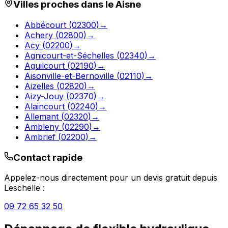
Villes proches dans le
Aisne
Abbécourt
(
02300
)
→
Achery
(
02800
)
→
Acy
(
02200
)
→
Agnicourt-et-Séchelles
(
02340
)
→
Aguilcourt
(
02190
)
→
Aisonville-et-Bernoville
(
02110
)
→
Aizelles
(
02820
)
→
Aizy-Jouy
(
02370
)
→
Alaincourt
(
02240
)
→
Allemant
(
02320
)
→
Ambleny
(
02290
)
→
Ambrief
(
02200
)
→
Contact rapide
Appelez-nous directement pour un devis gratuit depuis
Leschelle
:
09 72 65 32 50