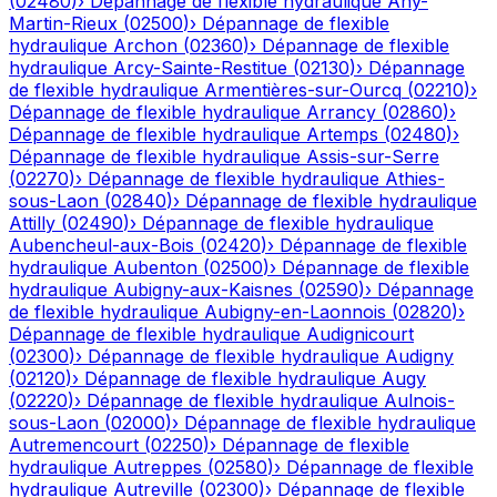
(
02480
)
›
Dépannage de flexible hydraulique
Any-
Martin-Rieux
(
02500
)
›
Dépannage de flexible
hydraulique
Archon
(
02360
)
›
Dépannage de flexible
hydraulique
Arcy-Sainte-Restitue
(
02130
)
›
Dépannage
de flexible hydraulique
Armentières-sur-Ourcq
(
02210
)
›
Dépannage de flexible hydraulique
Arrancy
(
02860
)
›
Dépannage de flexible hydraulique
Artemps
(
02480
)
›
Dépannage de flexible hydraulique
Assis-sur-Serre
(
02270
)
›
Dépannage de flexible hydraulique
Athies-
sous-Laon
(
02840
)
›
Dépannage de flexible hydraulique
Attilly
(
02490
)
›
Dépannage de flexible hydraulique
Aubencheul-aux-Bois
(
02420
)
›
Dépannage de flexible
hydraulique
Aubenton
(
02500
)
›
Dépannage de flexible
hydraulique
Aubigny-aux-Kaisnes
(
02590
)
›
Dépannage
de flexible hydraulique
Aubigny-en-Laonnois
(
02820
)
›
Dépannage de flexible hydraulique
Audignicourt
(
02300
)
›
Dépannage de flexible hydraulique
Audigny
(
02120
)
›
Dépannage de flexible hydraulique
Augy
(
02220
)
›
Dépannage de flexible hydraulique
Aulnois-
sous-Laon
(
02000
)
›
Dépannage de flexible hydraulique
Autremencourt
(
02250
)
›
Dépannage de flexible
hydraulique
Autreppes
(
02580
)
›
Dépannage de flexible
hydraulique
Autreville
(
02300
)
›
Dépannage de flexible