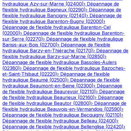
hydraulique
Azy-sur-Marne
(
02400
)
›
Dépannage de
flexible hydraulique
Bagneux
(
02290
)
›
Dépannage de
flexible hydraulique
Bancigny
(
02140
)
›
Dépannage de
flexible hydraulique
Barenton-Bugny
(
02000
)
›
Dépannage de flexible hydraulique
Barenton-Cel
(
02000
)
›
Dépannage de flexible hydraulique
Barenton-
sur-Serre
(
02270
)
›
Dépannage de flexible hydraulique
Barisis-aux-Bois
(
02700
)
›
Dépannage de flexible
hydraulique
Barzy-en-Thiérache
(
02170
)
›
Dépannage de
flexible hydraulique
Barzy-sur-Marne
(
02850
)
›
Dépannage de flexible hydraulique
Bassoles-Aulers
(
02380
)
›
Dépannage de flexible hydraulique
Bazoches-
et-Saint-Thibaut
(
02220
)
›
Dépannage de flexible
hydraulique
Beaumé
(
02500
)
›
Dépannage de flexible
hydraulique
Beaumont-en-Beine
(
02300
)
›
Dépannage
de flexible hydraulique
Beaurevoir
(
02110
)
›
Dépannage
de flexible hydraulique
Beaurieux
(
02160
)
›
Dépannage
de flexible hydraulique
Beautor
(
02800
)
›
Dépannage de
flexible hydraulique
Beauvois-en-Vermandois
(
02590
)
›
Dépannage de flexible hydraulique
Becquigny
(
02110
)
›
Dépannage de flexible hydraulique
Belleau
(
02400
)
›
Dépannage de flexible hydraulique
Bellenglise
(
02420
)
›