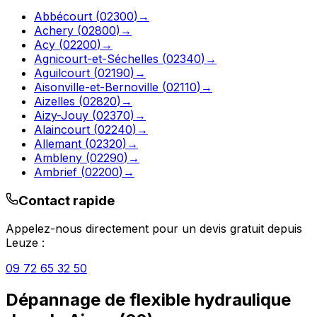
Abbécourt
(
02300
)
→
Achery
(
02800
)
→
Acy
(
02200
)
→
Agnicourt-et-Séchelles
(
02340
)
→
Aguilcourt
(
02190
)
→
Aisonville-et-Bernoville
(
02110
)
→
Aizelles
(
02820
)
→
Aizy-Jouy
(
02370
)
→
Alaincourt
(
02240
)
→
Allemant
(
02320
)
→
Ambleny
(
02290
)
→
Ambrief
(
02200
)
→
Contact rapide
Appelez-nous directement pour un devis gratuit depuis
Leuze
:
09 72 65 32 50
Dépannage de flexible hydraulique