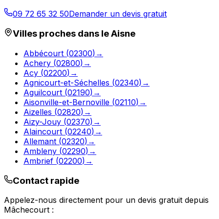
09 72 65 32 50
Demander un devis gratuit
Villes proches dans le
Aisne
Abbécourt
(
02300
)
→
Achery
(
02800
)
→
Acy
(
02200
)
→
Agnicourt-et-Séchelles
(
02340
)
→
Aguilcourt
(
02190
)
→
Aisonville-et-Bernoville
(
02110
)
→
Aizelles
(
02820
)
→
Aizy-Jouy
(
02370
)
→
Alaincourt
(
02240
)
→
Allemant
(
02320
)
→
Ambleny
(
02290
)
→
Ambrief
(
02200
)
→
Contact rapide
Appelez-nous directement pour un devis gratuit depuis
Mâchecourt
: