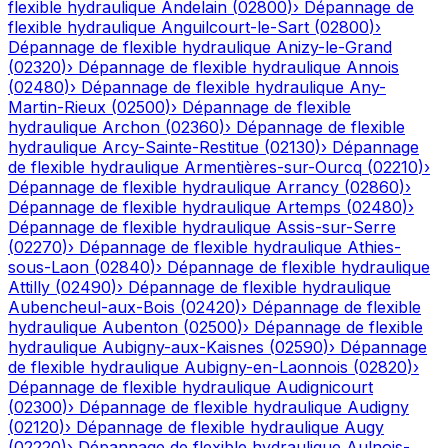
flexible hydraulique
Andelain
(
02800
)
›
Dépannage de
flexible hydraulique
Anguilcourt-le-Sart
(
02800
)
›
Dépannage de flexible hydraulique
Anizy-le-Grand
(
02320
)
›
Dépannage de flexible hydraulique
Annois
(
02480
)
›
Dépannage de flexible hydraulique
Any-
Martin-Rieux
(
02500
)
›
Dépannage de flexible
hydraulique
Archon
(
02360
)
›
Dépannage de flexible
hydraulique
Arcy-Sainte-Restitue
(
02130
)
›
Dépannage
de flexible hydraulique
Armentières-sur-Ourcq
(
02210
)
›
Dépannage de flexible hydraulique
Arrancy
(
02860
)
›
Dépannage de flexible hydraulique
Artemps
(
02480
)
›
Dépannage de flexible hydraulique
Assis-sur-Serre
(
02270
)
›
Dépannage de flexible hydraulique
Athies-
sous-Laon
(
02840
)
›
Dépannage de flexible hydraulique
Attilly
(
02490
)
›
Dépannage de flexible hydraulique
Aubencheul-aux-Bois
(
02420
)
›
Dépannage de flexible
hydraulique
Aubenton
(
02500
)
›
Dépannage de flexible
hydraulique
Aubigny-aux-Kaisnes
(
02590
)
›
Dépannage
de flexible hydraulique
Aubigny-en-Laonnois
(
02820
)
›
Dépannage de flexible hydraulique
Audignicourt
(
02300
)
›
Dépannage de flexible hydraulique
Audigny
(
02120
)
›
Dépannage de flexible hydraulique
Augy
(
02220
)
›
Dépannage de flexible hydraulique
Aulnois-