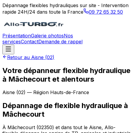
Dépannage flexibles hydrauliques sur site - Intervention
rapide 24H/24 dans toute la France
09 72 65 32 50
Présentation
Galerie photos
Nos
services
Contact
Demande de rappel
Retour au
Aisne
(
02
)
Votre dépanneur flexible hydraulique
à Mâchecourt et alentours
Aisne
(
02
) — Région
Hauts-de-France
Dépannage de flexible hydraulique
à
Mâchecourt
À Mâchecourt (02350) et dans tout le Aisne, Allo-