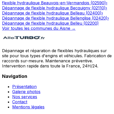
flexible hydraulique
Beauvois-en-Vermandois
(
02590
)
›
Dépannage de flexible hydraulique
Becquigny
(
02110
)
›
Dépannage de flexible hydraulique
Belleau
(
02400
)
›
Dépannage de flexible hydraulique
Bellenglise
(
02420
)
›
Dépannage de flexible hydraulique
Belleu
(
02200
)
Voir toutes les communes du
Aisne
→
Dépannage et réparation de flexibles hydrauliques sur
site pour tous types d'engins et véhicules. Fabrication de
raccords sur-mesure. Maintenance préventive.
Intervention rapide dans toute la France, 24H/24.
Navigation
Présentation
Galerie photos
Nos services
Contact
Mentions légales