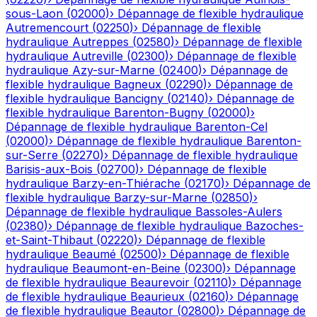
sous-Laon
(
02000
)
›
Dépannage de flexible hydraulique
Autremencourt
(
02250
)
›
Dépannage de flexible
hydraulique
Autreppes
(
02580
)
›
Dépannage de flexible
hydraulique
Autreville
(
02300
)
›
Dépannage de flexible
hydraulique
Azy-sur-Marne
(
02400
)
›
Dépannage de
flexible hydraulique
Bagneux
(
02290
)
›
Dépannage de
flexible hydraulique
Bancigny
(
02140
)
›
Dépannage de
flexible hydraulique
Barenton-Bugny
(
02000
)
›
Dépannage de flexible hydraulique
Barenton-Cel
(
02000
)
›
Dépannage de flexible hydraulique
Barenton-
sur-Serre
(
02270
)
›
Dépannage de flexible hydraulique
Barisis-aux-Bois
(
02700
)
›
Dépannage de flexible
hydraulique
Barzy-en-Thiérache
(
02170
)
›
Dépannage de
flexible hydraulique
Barzy-sur-Marne
(
02850
)
›
Dépannage de flexible hydraulique
Bassoles-Aulers
(
02380
)
›
Dépannage de flexible hydraulique
Bazoches-
et-Saint-Thibaut
(
02220
)
›
Dépannage de flexible
hydraulique
Beaumé
(
02500
)
›
Dépannage de flexible
hydraulique
Beaumont-en-Beine
(
02300
)
›
Dépannage
de flexible hydraulique
Beaurevoir
(
02110
)
›
Dépannage
de flexible hydraulique
Beaurieux
(
02160
)
›
Dépannage
de flexible hydraulique
Beautor
(
02800
)
›
Dépannage de