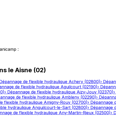
anicamp
:
ns le
Aisne
(
02
)
Dépannage de flexible hydraulique
Achery
(
02800
)
›
Dépann
nnage de flexible hydraulique
Aguilcourt
(
02190
)
›
Dépanna
20
)
›
Dépannage de flexible hydraulique
Aizy-Jouy
(
02370
)
annage de flexible hydraulique
Ambleny
(
02290
)
›
Dépannag
 flexible hydraulique
Amigny-Rouy
(
02700
)
›
Dépannage de
ble hydraulique
Anguilcourt-le-Sart
(
02800
)
›
Dépannage de
nage de flexible hydraulique
Any-Martin-Rieux
(
02500
)
›
D