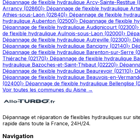
Dépannage de flexible hydraulique
Arcy-Sainte-Restitue
(
Arrancy
(
02860
)
›
Dépannage de flexible hydraulique
Art
Athies-sous-Laon
(
02840
)
›
Dépannage de flexible hydrau
hydraulique
Aubenton
(
02500
)
›
Dépannage de flexible hy
Dépannage de flexible hydraulique
Audignicourt
(
02300
)
de flexible hydraulique
Aulnois-sous-Laon
(
02000
)
›
Dépan
Dépannage de flexible hydraulique
Autreville
(
02300
)
›
Dép
Dépannage de flexible hydraulique
Bancigny
(
02140
)
›
Dép
Dépannage de flexible hydraulique
Barenton-sur-Serre
(
Thiérache
(
02170
)
›
Dépannage de flexible hydraulique
Ba
hydraulique
Bazoches-et-Saint-Thibaut
(
02220
)
›
Dépannag
Dépannage de flexible hydraulique
Beaurevoir
(
02110
)
›
Dé
Dépannage de flexible hydraulique
Beauvois-en-Vermand
(
02400
)
›
Dépannage de flexible hydraulique
Bellenglise
(
Voir toutes les communes du
Aisne
→
Dépannage et réparation de flexibles hydrauliques sur sit
rapide dans toute la France, 24H/24.
Navigation