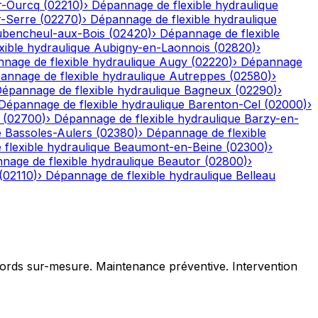
r-Ourcq
(
02210
)
›
Dépannage de flexible hydraulique
r-Serre
(
02270
)
›
Dépannage de flexible hydraulique
bencheul-aux-Bois
(
02420
)
›
Dépannage de flexible
ible hydraulique
Aubigny-en-Laonnois
(
02820
)
›
nage de flexible hydraulique
Augy
(
02220
)
›
Dépannage
annage de flexible hydraulique
Autreppes
(
02580
)
›
épannage de flexible hydraulique
Bagneux
(
02290
)
›
Dépannage de flexible hydraulique
Barenton-Cel
(
02000
)
›
(
02700
)
›
Dépannage de flexible hydraulique
Barzy-en-
e
Bassoles-Aulers
(
02380
)
›
Dépannage de flexible
flexible hydraulique
Beaumont-en-Beine
(
02300
)
›
nage de flexible hydraulique
Beautor
(
02800
)
›
(
02110
)
›
Dépannage de flexible hydraulique
Belleau
ccords sur-mesure. Maintenance préventive. Intervention