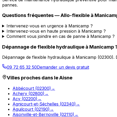
pannes.
Questions fréquentes —
Allo-flexible
à
Manicam
Intervenez-vous en urgence à Manicamp ?
Intervenez-vous en haute pression à Manicamp ?
Comment vous joindre en cas de panne à Manicamp ?
Dépannage de flexible hydraulique
à
Manicamp
Dépannage de flexible hydraulique
à
Manicamp
(
02300
).
09 72 65 32 50
Demander un devis gratuit
Villes proches dans le
Aisne
Abbécourt
(
02300
)
→
Achery
(
02800
)
→
Acy
(
02200
)
→
Agnicourt-et-Séchelles
(
02340
)
→
Aguilcourt
(
02190
)
→
Aisonville-et-Bernoville
(
02110
)
→