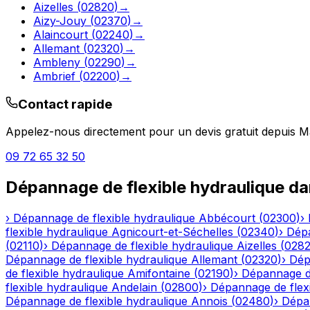
Aizelles
(
02820
)
→
Aizy-Jouy
(
02370
)
→
Alaincourt
(
02240
)
→
Allemant
(
02320
)
→
Ambleny
(
02290
)
→
Ambrief
(
02200
)
→
Contact rapide
Appelez-nous directement pour un devis gratuit depuis
M
09 72 65 32 50
Dépannage de flexible hydraulique
da
›
Dépannage de flexible hydraulique
Abbécourt
(
02300
)
›
flexible hydraulique
Agnicourt-et-Séchelles
(
02340
)
›
Dépa
(
02110
)
›
Dépannage de flexible hydraulique
Aizelles
(
028
Dépannage de flexible hydraulique
Allemant
(
02320
)
›
Dép
de flexible hydraulique
Amifontaine
(
02190
)
›
Dépannage de
flexible hydraulique
Andelain
(
02800
)
›
Dépannage de flexi
Dépannage de flexible hydraulique
Annois
(
02480
)
›
Dépan