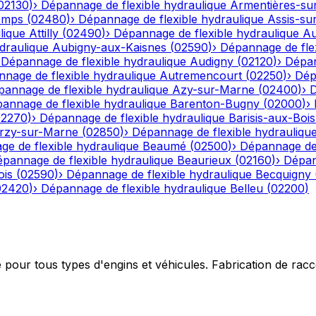
02130
)
›
Dépannage de flexible hydraulique
Armentières-su
emps
(
02480
)
›
Dépannage de flexible hydraulique
Assis-su
lique
Attilly
(
02490
)
›
Dépannage de flexible hydraulique
Au
draulique
Aubigny-aux-Kaisnes
(
02590
)
›
Dépannage de flex
›
Dépannage de flexible hydraulique
Audigny
(
02120
)
›
Dépan
nage de flexible hydraulique
Autremencourt
(
02250
)
›
Dép
annage de flexible hydraulique
Azy-sur-Marne
(
02400
)
›
D
annage de flexible hydraulique
Barenton-Bugny
(
02000
)
›
02270
)
›
Dépannage de flexible hydraulique
Barisis-aux-Bois
rzy-sur-Marne
(
02850
)
›
Dépannage de flexible hydrauliqu
e de flexible hydraulique
Beaumé
(
02500
)
›
Dépannage de 
pannage de flexible hydraulique
Beaurieux
(
02160
)
›
Dépan
ois
(
02590
)
›
Dépannage de flexible hydraulique
Becquigny
02420
)
›
Dépannage de flexible hydraulique
Belleu
(
02200
)
e pour tous types d'engins et véhicules. Fabrication de ra