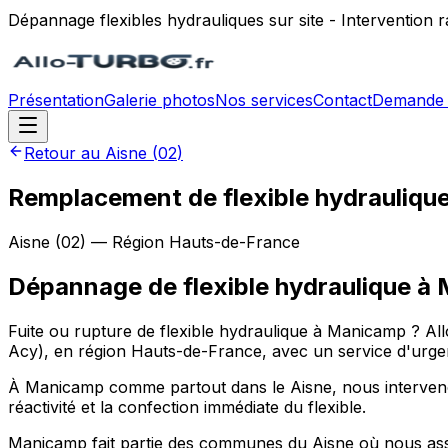
Dépannage flexibles hydrauliques sur site - Intervention
Présentation
Galerie photos
Nos services
Contact
Demande 
Retour au
Aisne
(
02
)
Remplacement de flexible hydraulique
Aisne
(
02
) — Région
Hauts-de-France
Dépannage de flexible hydraulique
à
Fuite ou rupture de flexible hydraulique à Manicamp ? All
Acy), en région Hauts-de-France, avec un service d'urgenc
À Manicamp comme partout dans le Aisne, nous intervenons p
réactivité et la confection immédiate du flexible.
Manicamp fait partie des communes du Aisne où nous ass