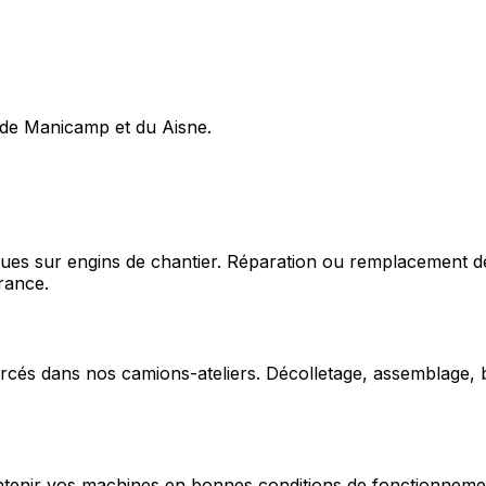
 de Manicamp et du Aisne.
ques sur engins de chantier. Réparation ou remplacement d
rance.
cés dans nos camions-ateliers. Décolletage, assemblage, b
enir vos machines en bonnes conditions de fonctionnement e