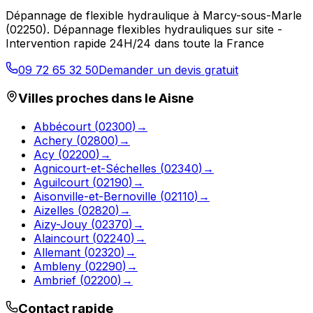
Dépannage de flexible hydraulique
à
Marcy-sous-Marle
(
02250
).
Dépannage flexibles hydrauliques sur site -
Intervention rapide 24H/24 dans toute la France
09 72 65 32 50
Demander un devis gratuit
Villes proches dans le
Aisne
Abbécourt
(
02300
)
→
Achery
(
02800
)
→
Acy
(
02200
)
→
Agnicourt-et-Séchelles
(
02340
)
→
Aguilcourt
(
02190
)
→
Aisonville-et-Bernoville
(
02110
)
→
Aizelles
(
02820
)
→
Aizy-Jouy
(
02370
)
→
Alaincourt
(
02240
)
→
Allemant
(
02320
)
→
Ambleny
(
02290
)
→
Ambrief
(
02200
)
→
Contact rapide