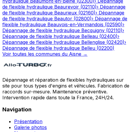
hydraulique
Beaumont-en-Beine
(
02300
)
›
Dépannage
de flexible hydraulique
Beaurevoir
(
02110
)
›
Dépannage
de flexible hydraulique
Beaurieux
(
02160
)
›
Dépannage
de flexible hydraulique
Beautor
(
02800
)
›
Dépannage de
flexible hydraulique
Beauvois-en-Vermandois
(
02590
)
›
Dépannage de flexible hydraulique
Becquigny
(
02110
)
›
Dépannage de flexible hydraulique
Belleau
(
02400
)
›
Dépannage de flexible hydraulique
Bellenglise
(
02420
)
›
Dépannage de flexible hydraulique
Belleu
(
02200
)
Voir toutes les communes du
Aisne
→
Dépannage et réparation de flexibles hydrauliques sur
site pour tous types d'engins et véhicules. Fabrication de
raccords sur-mesure. Maintenance préventive.
Intervention rapide dans toute la France, 24H/24.
Navigation
Présentation
Galerie photos