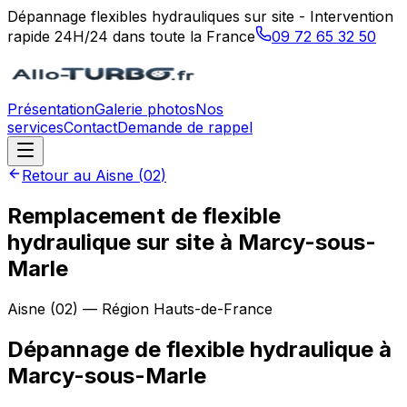
Dépannage flexibles hydrauliques sur site - Intervention
rapide 24H/24 dans toute la France
09 72 65 32 50
Présentation
Galerie photos
Nos
services
Contact
Demande de rappel
Retour au
Aisne
(
02
)
Remplacement de flexible
hydraulique sur site à Marcy-sous-
Marle
Aisne
(
02
) — Région
Hauts-de-France
Dépannage de flexible hydraulique
à
Marcy-sous-Marle