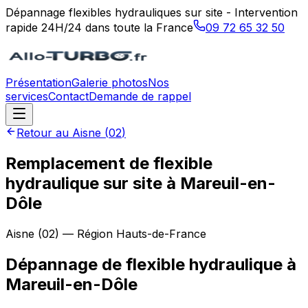
Dépannage flexibles hydrauliques sur site - Intervention
rapide 24H/24 dans toute la France
09 72 65 32 50
Présentation
Galerie photos
Nos
services
Contact
Demande de rappel
Retour au
Aisne
(
02
)
Remplacement de flexible
hydraulique sur site à Mareuil-en-
Dôle
Aisne
(
02
) — Région
Hauts-de-France
Dépannage de flexible hydraulique
à
Mareuil-en-Dôle