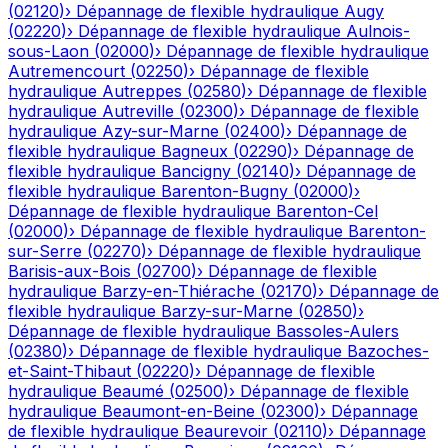
(
02120
)
›
Dépannage de flexible hydraulique
Augy
(
02220
)
›
Dépannage de flexible hydraulique
Aulnois-
sous-Laon
(
02000
)
›
Dépannage de flexible hydraulique
Autremencourt
(
02250
)
›
Dépannage de flexible
hydraulique
Autreppes
(
02580
)
›
Dépannage de flexible
hydraulique
Autreville
(
02300
)
›
Dépannage de flexible
hydraulique
Azy-sur-Marne
(
02400
)
›
Dépannage de
flexible hydraulique
Bagneux
(
02290
)
›
Dépannage de
flexible hydraulique
Bancigny
(
02140
)
›
Dépannage de
flexible hydraulique
Barenton-Bugny
(
02000
)
›
Dépannage de flexible hydraulique
Barenton-Cel
(
02000
)
›
Dépannage de flexible hydraulique
Barenton-
sur-Serre
(
02270
)
›
Dépannage de flexible hydraulique
Barisis-aux-Bois
(
02700
)
›
Dépannage de flexible
hydraulique
Barzy-en-Thiérache
(
02170
)
›
Dépannage de
flexible hydraulique
Barzy-sur-Marne
(
02850
)
›
Dépannage de flexible hydraulique
Bassoles-Aulers
(
02380
)
›
Dépannage de flexible hydraulique
Bazoches-
et-Saint-Thibaut
(
02220
)
›
Dépannage de flexible
hydraulique
Beaumé
(
02500
)
›
Dépannage de flexible
hydraulique
Beaumont-en-Beine
(
02300
)
›
Dépannage
de flexible hydraulique
Beaurevoir
(
02110
)
›
Dépannage