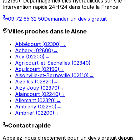
(
02130
).
Dépannage flexibles hydrauliques sur site -
Intervention rapide 24H/24 dans toute la France
09 72 65 32 50
Demander un devis gratuit
Villes proches dans le
Aisne
Abbécourt
(
02300
)
→
Achery
(
02800
)
→
Acy
(
02200
)
→
Agnicourt-et-Séchelles
(
02340
)
→
Aguilcourt
(
02190
)
→
Aisonville-et-Bernoville
(
02110
)
→
Aizelles
(
02820
)
→
Aizy-Jouy
(
02370
)
→
Alaincourt
(
02240
)
→
Allemant
(
02320
)
→
Ambleny
(
02290
)
→
Ambrief
(
02200
)
→
Contact rapide
Appelez-nous directement pour un devis gratuit depuis