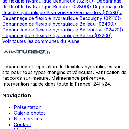
de flexible hydraulique
Beaurieux
(
02160
)
›
Dépannage
de flexible hydraulique
Beautor
(
02800
)
›
Dépannage de
flexible hydraulique
Beauvois-en-Vermandois
(
02590
)
›
Dépannage de flexible hydraulique
Becquigny
(
02110
)
›
Dépannage de flexible hydraulique
Belleau
(
02400
)
›
Dépannage de flexible hydraulique
Bellenglise
(
02420
)
›
Dépannage de flexible hydraulique
Belleu
(
02200
)
Voir toutes les communes du
Aisne
→
Dépannage et réparation de flexibles hydrauliques sur
site pour tous types d'engins et véhicules. Fabrication de
raccords sur-mesure. Maintenance préventive.
Intervention rapide dans toute la France, 24H/24.
Navigation
Présentation
Galerie photos
Nos services
Contact