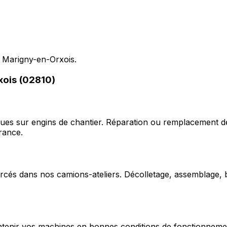
s Marigny-en-Orxois.
xois (02810)
ques sur engins de chantier. Réparation ou remplacement d
rance.
cés dans nos camions-ateliers. Décolletage, assemblage, b
enir vos machines en bonnes conditions de fonctionnement e