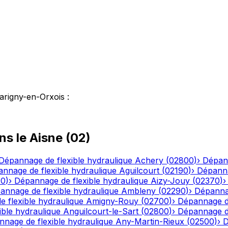
arigny-en-Orxois
:
ns le
Aisne
(
02
)
Dépannage de flexible hydraulique
Achery
(
02800
)
›
Dépann
nnage de flexible hydraulique
Aguilcourt
(
02190
)
›
Dépanna
20
)
›
Dépannage de flexible hydraulique
Aizy-Jouy
(
02370
)
annage de flexible hydraulique
Ambleny
(
02290
)
›
Dépannag
 flexible hydraulique
Amigny-Rouy
(
02700
)
›
Dépannage de
ble hydraulique
Anguilcourt-le-Sart
(
02800
)
›
Dépannage de
nage de flexible hydraulique
Any-Martin-Rieux
(
02500
)
›
D