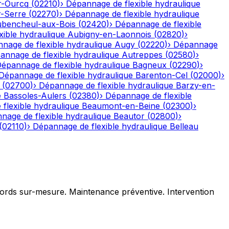
r-Ourcq
(
02210
)
›
Dépannage de flexible hydraulique
r-Serre
(
02270
)
›
Dépannage de flexible hydraulique
bencheul-aux-Bois
(
02420
)
›
Dépannage de flexible
ible hydraulique
Aubigny-en-Laonnois
(
02820
)
›
nage de flexible hydraulique
Augy
(
02220
)
›
Dépannage
annage de flexible hydraulique
Autreppes
(
02580
)
›
épannage de flexible hydraulique
Bagneux
(
02290
)
›
Dépannage de flexible hydraulique
Barenton-Cel
(
02000
)
›
(
02700
)
›
Dépannage de flexible hydraulique
Barzy-en-
e
Bassoles-Aulers
(
02380
)
›
Dépannage de flexible
flexible hydraulique
Beaumont-en-Beine
(
02300
)
›
nage de flexible hydraulique
Beautor
(
02800
)
›
(
02110
)
›
Dépannage de flexible hydraulique
Belleau
ccords sur-mesure. Maintenance préventive. Intervention