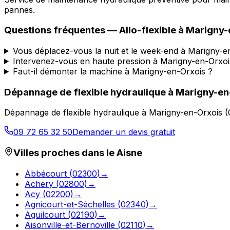
pannes.
Questions fréquentes —
Allo-flexible
à
Marigny-
Vous déplacez-vous la nuit et le week-end à Marigny-e
Intervenez-vous en haute pression à Marigny-en-Orxoi
Faut-il démonter la machine à Marigny-en-Orxois ?
Dépannage de flexible hydraulique
à
Marigny-en
Dépannage de flexible hydraulique
à
Marigny-en-Orxois
(
09 72 65 32 50
Demander un devis gratuit
Villes proches dans le
Aisne
Abbécourt
(
02300
)
→
Achery
(
02800
)
→
Acy
(
02200
)
→
Agnicourt-et-Séchelles
(
02340
)
→
Aguilcourt
(
02190
)
→
Aisonville-et-Bernoville
(
02110
)
→