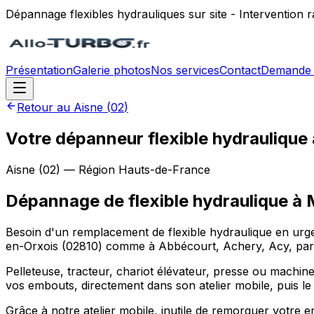
Dépannage flexibles hydrauliques sur site - Intervention
Présentation
Galerie photos
Nos services
Contact
Demande 
Retour au
Aisne
(
02
)
Votre dépanneur flexible hydraulique
Aisne
(
02
) — Région
Hauts-de-France
Dépannage de flexible hydraulique
à
Besoin d'un remplacement de flexible hydraulique en urge
en-Orxois (02810) comme à Abbécourt, Achery, Acy, partou
Pelleteuse, tracteur, chariot élévateur, presse ou machine
vos embouts, directement dans son atelier mobile, puis le
Grâce à notre atelier mobile, inutile de remorquer votre e