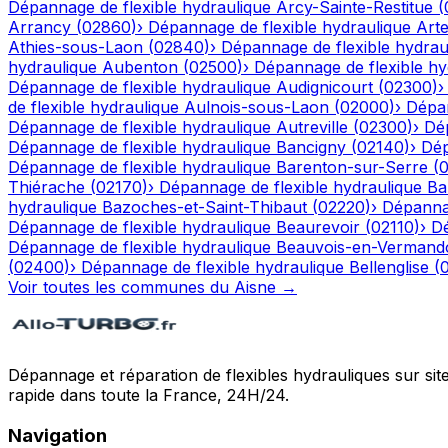
Dépannage de flexible hydraulique
Arcy-Sainte-Restitue
(
Arrancy
(
02860
)
›
Dépannage de flexible hydraulique
Art
Athies-sous-Laon
(
02840
)
›
Dépannage de flexible hydrau
hydraulique
Aubenton
(
02500
)
›
Dépannage de flexible hy
Dépannage de flexible hydraulique
Audignicourt
(
02300
)
de flexible hydraulique
Aulnois-sous-Laon
(
02000
)
›
Dépan
Dépannage de flexible hydraulique
Autreville
(
02300
)
›
Dép
Dépannage de flexible hydraulique
Bancigny
(
02140
)
›
Dép
Dépannage de flexible hydraulique
Barenton-sur-Serre
(
Thiérache
(
02170
)
›
Dépannage de flexible hydraulique
Ba
hydraulique
Bazoches-et-Saint-Thibaut
(
02220
)
›
Dépannag
Dépannage de flexible hydraulique
Beaurevoir
(
02110
)
›
Dé
Dépannage de flexible hydraulique
Beauvois-en-Vermand
(
02400
)
›
Dépannage de flexible hydraulique
Bellenglise
(
Voir toutes les communes du
Aisne
→
Dépannage et réparation de flexibles hydrauliques sur sit
rapide dans toute la France, 24H/24.
Navigation