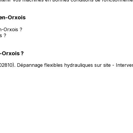
en-Orxois
n-Orxois ?
s ?
-Orxois
?
02810
).
Dépannage flexibles hydrauliques sur site - Interv