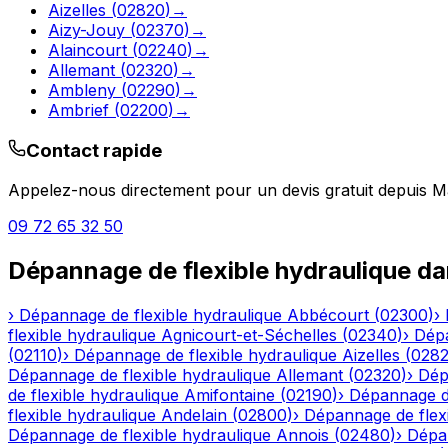
Aizelles
(
02820
)
→
Aizy-Jouy
(
02370
)
→
Alaincourt
(
02240
)
→
Allemant
(
02320
)
→
Ambleny
(
02290
)
→
Ambrief
(
02200
)
→
Contact rapide
Appelez-nous directement pour un devis gratuit depuis
M
09 72 65 32 50
Dépannage de flexible hydraulique
da
›
Dépannage de flexible hydraulique
Abbécourt
(
02300
)
›
flexible hydraulique
Agnicourt-et-Séchelles
(
02340
)
›
Dépa
(
02110
)
›
Dépannage de flexible hydraulique
Aizelles
(
028
Dépannage de flexible hydraulique
Allemant
(
02320
)
›
Dép
de flexible hydraulique
Amifontaine
(
02190
)
›
Dépannage de
flexible hydraulique
Andelain
(
02800
)
›
Dépannage de flexi
Dépannage de flexible hydraulique
Annois
(
02480
)
›
Dépan