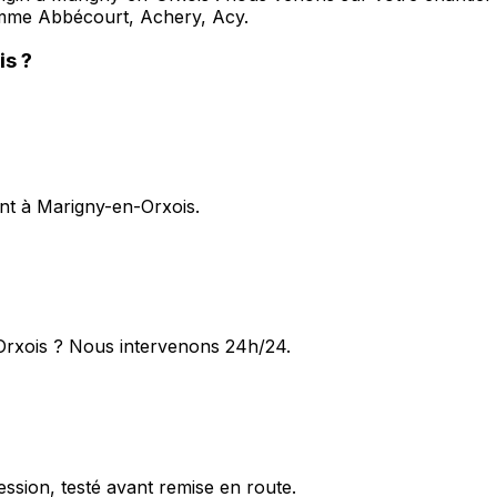
mme Abbécourt, Achery, Acy.
is
?
ent à Marigny-en-Orxois.
Orxois ? Nous intervenons 24h/24.
ession, testé avant remise en route.