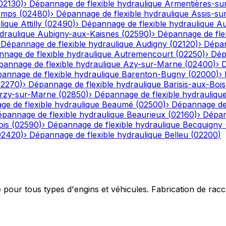
02130
)
›
Dépannage de flexible hydraulique
Armentières-su
emps
(
02480
)
›
Dépannage de flexible hydraulique
Assis-su
lique
Attilly
(
02490
)
›
Dépannage de flexible hydraulique
Au
draulique
Aubigny-aux-Kaisnes
(
02590
)
›
Dépannage de flex
›
Dépannage de flexible hydraulique
Audigny
(
02120
)
›
Dépan
nage de flexible hydraulique
Autremencourt
(
02250
)
›
Dép
annage de flexible hydraulique
Azy-sur-Marne
(
02400
)
›
D
annage de flexible hydraulique
Barenton-Bugny
(
02000
)
›
02270
)
›
Dépannage de flexible hydraulique
Barisis-aux-Bois
rzy-sur-Marne
(
02850
)
›
Dépannage de flexible hydrauliqu
e de flexible hydraulique
Beaumé
(
02500
)
›
Dépannage de 
pannage de flexible hydraulique
Beaurieux
(
02160
)
›
Dépan
ois
(
02590
)
›
Dépannage de flexible hydraulique
Becquigny
02420
)
›
Dépannage de flexible hydraulique
Belleu
(
02200
)
e pour tous types d'engins et véhicules. Fabrication de ra