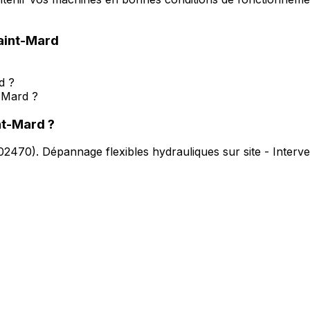
aint-Mard
d ?
-Mard ?
nt-Mard
?
02470
).
Dépannage flexibles hydrauliques sur site - Interv