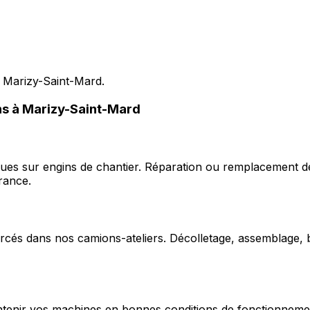
s Marizy-Saint-Mard.
ons à Marizy-Saint-Mard
ques sur engins de chantier. Réparation ou remplacement d
rance.
cés dans nos camions-ateliers. Décolletage, assemblage, b
enir vos machines en bonnes conditions de fonctionnement e