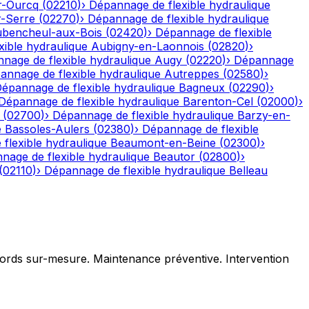
r-Ourcq
(
02210
)
›
Dépannage de flexible hydraulique
r-Serre
(
02270
)
›
Dépannage de flexible hydraulique
bencheul-aux-Bois
(
02420
)
›
Dépannage de flexible
ible hydraulique
Aubigny-en-Laonnois
(
02820
)
›
nage de flexible hydraulique
Augy
(
02220
)
›
Dépannage
annage de flexible hydraulique
Autreppes
(
02580
)
›
épannage de flexible hydraulique
Bagneux
(
02290
)
›
Dépannage de flexible hydraulique
Barenton-Cel
(
02000
)
›
(
02700
)
›
Dépannage de flexible hydraulique
Barzy-en-
e
Bassoles-Aulers
(
02380
)
›
Dépannage de flexible
flexible hydraulique
Beaumont-en-Beine
(
02300
)
›
nage de flexible hydraulique
Beautor
(
02800
)
›
(
02110
)
›
Dépannage de flexible hydraulique
Belleau
ccords sur-mesure. Maintenance préventive. Intervention