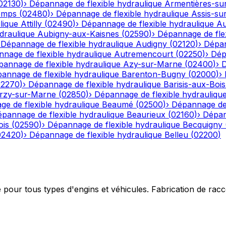
02130
)
›
Dépannage de flexible hydraulique
Armentières-su
emps
(
02480
)
›
Dépannage de flexible hydraulique
Assis-su
lique
Attilly
(
02490
)
›
Dépannage de flexible hydraulique
Au
draulique
Aubigny-aux-Kaisnes
(
02590
)
›
Dépannage de flex
›
Dépannage de flexible hydraulique
Audigny
(
02120
)
›
Dépan
nage de flexible hydraulique
Autremencourt
(
02250
)
›
Dép
annage de flexible hydraulique
Azy-sur-Marne
(
02400
)
›
D
annage de flexible hydraulique
Barenton-Bugny
(
02000
)
›
02270
)
›
Dépannage de flexible hydraulique
Barisis-aux-Bois
rzy-sur-Marne
(
02850
)
›
Dépannage de flexible hydrauliqu
e de flexible hydraulique
Beaumé
(
02500
)
›
Dépannage de 
pannage de flexible hydraulique
Beaurieux
(
02160
)
›
Dépan
ois
(
02590
)
›
Dépannage de flexible hydraulique
Becquigny
02420
)
›
Dépannage de flexible hydraulique
Belleu
(
02200
)
e pour tous types d'engins et véhicules. Fabrication de ra