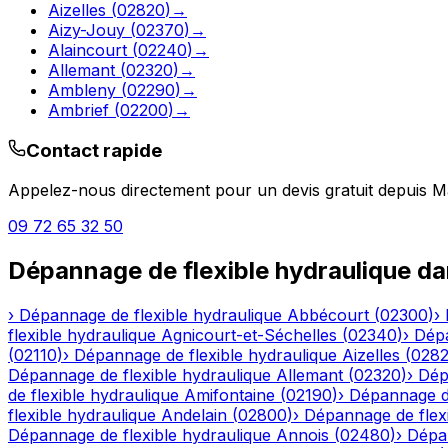
Aizelles
(
02820
)
→
Aizy-Jouy
(
02370
)
→
Alaincourt
(
02240
)
→
Allemant
(
02320
)
→
Ambleny
(
02290
)
→
Ambrief
(
02200
)
→
Contact rapide
Appelez-nous directement pour un devis gratuit depuis
M
09 72 65 32 50
Dépannage de flexible hydraulique
da
›
Dépannage de flexible hydraulique
Abbécourt
(
02300
)
›
flexible hydraulique
Agnicourt-et-Séchelles
(
02340
)
›
Dépa
(
02110
)
›
Dépannage de flexible hydraulique
Aizelles
(
028
Dépannage de flexible hydraulique
Allemant
(
02320
)
›
Dép
de flexible hydraulique
Amifontaine
(
02190
)
›
Dépannage de
flexible hydraulique
Andelain
(
02800
)
›
Dépannage de flexi
Dépannage de flexible hydraulique
Annois
(
02480
)
›
Dépan