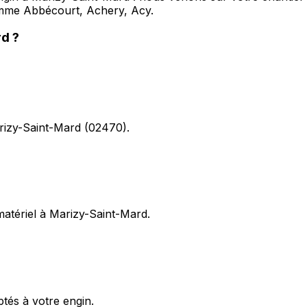
mme Abbécourt, Achery, Acy.
rd
?
arizy-Saint-Mard (02470).
 matériel à Marizy-Saint-Mard.
ptés à votre engin.