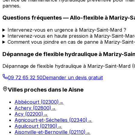
pannes.
Questions fréquentes —
Allo-flexible
à
Marizy-S
Intervenez-vous en urgence à Marizy-Saint-Mard ?
Intervenez-vous en haute pression à Marizy-Saint-Mar
Comment vous joindre en cas de panne à Marizy-Saint
Dépannage de flexible hydraulique
à
Marizy-Sai
Dépannage de flexible hydraulique
à
Marizy-Saint-Mard
(
09 72 65 32 50
Demander un devis gratuit
Villes proches dans le
Aisne
Abbécourt
(
02300
)
→
Achery
(
02800
)
→
Acy
(
02200
)
→
Agnicourt-et-Séchelles
(
02340
)
→
Aguilcourt
(
02190
)
→
Aisonville-et-Bernoville
(
02110
)
→