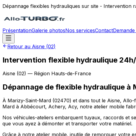
Dépannage flexibles hydrauliques sur site - Intervention
Présentation
Galerie photos
Nos services
Contact
Demande 
Retour au
Aisne
(
02
)
Intervention flexible hydraulique 24
Aisne
(
02
) — Région
Hauts-de-France
Dépannage de flexible hydraulique
à
À Marizy-Saint-Mard (02470) et dans tout le Aisne, Allo-fl
Mard à Abbécourt, Achery, Acy, notre atelier mobile fabriq
Nos véhicules-ateliers embarquent tuyaux, raccords et sert
que vous ayez à démonter et transporter votre matériel.
Grâce à notre atelier mobile, inutile de remorquer votre e