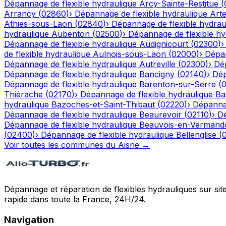
Dépannage de flexible hydraulique
Arcy-Sainte-Restitue
(
Arrancy
(
02860
)
›
Dépannage de flexible hydraulique
Art
Athies-sous-Laon
(
02840
)
›
Dépannage de flexible hydrau
hydraulique
Aubenton
(
02500
)
›
Dépannage de flexible hy
Dépannage de flexible hydraulique
Audignicourt
(
02300
)
de flexible hydraulique
Aulnois-sous-Laon
(
02000
)
›
Dépan
Dépannage de flexible hydraulique
Autreville
(
02300
)
›
Dép
Dépannage de flexible hydraulique
Bancigny
(
02140
)
›
Dép
Dépannage de flexible hydraulique
Barenton-sur-Serre
(
Thiérache
(
02170
)
›
Dépannage de flexible hydraulique
Ba
hydraulique
Bazoches-et-Saint-Thibaut
(
02220
)
›
Dépannag
Dépannage de flexible hydraulique
Beaurevoir
(
02110
)
›
Dé
Dépannage de flexible hydraulique
Beauvois-en-Vermand
(
02400
)
›
Dépannage de flexible hydraulique
Bellenglise
(
Voir toutes les communes du
Aisne
→
Dépannage et réparation de flexibles hydrauliques sur sit
rapide dans toute la France, 24H/24.
Navigation