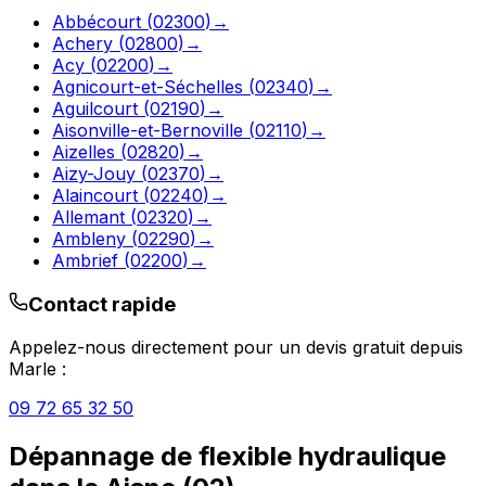
Abbécourt
(
02300
)
→
Achery
(
02800
)
→
Acy
(
02200
)
→
Agnicourt-et-Séchelles
(
02340
)
→
Aguilcourt
(
02190
)
→
Aisonville-et-Bernoville
(
02110
)
→
Aizelles
(
02820
)
→
Aizy-Jouy
(
02370
)
→
Alaincourt
(
02240
)
→
Allemant
(
02320
)
→
Ambleny
(
02290
)
→
Ambrief
(
02200
)
→
Contact rapide
Appelez-nous directement pour un devis gratuit depuis
Marle
:
09 72 65 32 50
Dépannage de flexible hydraulique