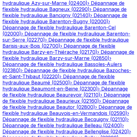
hydraulique
Azy-sur-Marne
(
02400
)
›
Dépannage de
flexible hydraulique
Bagneux
(
02290
)
›
Dépannage de
flexible hydraulique
Bancigny
(
02140
)
›
Dépannage de
flexible hydraulique
Barenton-Bugny
(
02000
)
›
Dépannage de flexible hydraulique
Barenton-Cel
(
02000
)
›
Dépannage de flexible hydraulique
Barenton-
sur-Serre
(
02270
)
›
Dépannage de flexible hydraulique
Barisis-aux-Bois
(
02700
)
›
Dépannage de flexible
hydraulique
Barzy-en-Thiérache
(
02170
)
›
Dépannage de
flexible hydraulique
Barzy-sur-Marne
(
02850
)
›
Dépannage de flexible hydraulique
Bassoles-Aulers
(
02380
)
›
Dépannage de flexible hydraulique
Bazoches-
et-Saint-Thibaut
(
02220
)
›
Dépannage de flexible
hydraulique
Beaumé
(
02500
)
›
Dépannage de flexible
hydraulique
Beaumont-en-Beine
(
02300
)
›
Dépannage
de flexible hydraulique
Beaurevoir
(
02110
)
›
Dépannage
de flexible hydraulique
Beaurieux
(
02160
)
›
Dépannage
de flexible hydraulique
Beautor
(
02800
)
›
Dépannage de
flexible hydraulique
Beauvois-en-Vermandois
(
02590
)
›
Dépannage de flexible hydraulique
Becquigny
(
02110
)
›
Dépannage de flexible hydraulique
Belleau
(
02400
)
›
Dépannage de flexible hydraulique
Bellenglise
(
02420
)
›