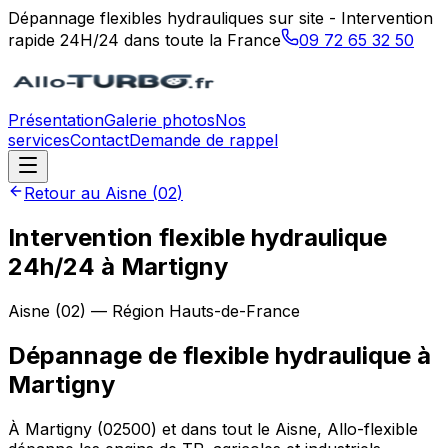
Dépannage flexibles hydrauliques sur site - Intervention
rapide 24H/24 dans toute la France
09 72 65 32 50
Présentation
Galerie photos
Nos
services
Contact
Demande de rappel
Retour au
Aisne
(
02
)
Intervention flexible hydraulique
24h/24 à Martigny
Aisne
(
02
) — Région
Hauts-de-France
Dépannage de flexible hydraulique
à
Martigny
À Martigny (02500) et dans tout le Aisne, Allo-flexible