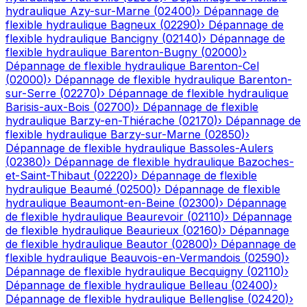
hydraulique
Azy-sur-Marne
(
02400
)
›
Dépannage de
flexible hydraulique
Bagneux
(
02290
)
›
Dépannage de
flexible hydraulique
Bancigny
(
02140
)
›
Dépannage de
flexible hydraulique
Barenton-Bugny
(
02000
)
›
Dépannage de flexible hydraulique
Barenton-Cel
(
02000
)
›
Dépannage de flexible hydraulique
Barenton-
sur-Serre
(
02270
)
›
Dépannage de flexible hydraulique
Barisis-aux-Bois
(
02700
)
›
Dépannage de flexible
hydraulique
Barzy-en-Thiérache
(
02170
)
›
Dépannage de
flexible hydraulique
Barzy-sur-Marne
(
02850
)
›
Dépannage de flexible hydraulique
Bassoles-Aulers
(
02380
)
›
Dépannage de flexible hydraulique
Bazoches-
et-Saint-Thibaut
(
02220
)
›
Dépannage de flexible
hydraulique
Beaumé
(
02500
)
›
Dépannage de flexible
hydraulique
Beaumont-en-Beine
(
02300
)
›
Dépannage
de flexible hydraulique
Beaurevoir
(
02110
)
›
Dépannage
de flexible hydraulique
Beaurieux
(
02160
)
›
Dépannage
de flexible hydraulique
Beautor
(
02800
)
›
Dépannage de
flexible hydraulique
Beauvois-en-Vermandois
(
02590
)
›
Dépannage de flexible hydraulique
Becquigny
(
02110
)
›
Dépannage de flexible hydraulique
Belleau
(
02400
)
›
Dépannage de flexible hydraulique
Bellenglise
(
02420
)
›