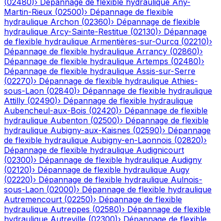
(
02480
)
›
Dépannage de flexible hydraulique
Any-
Martin-Rieux
(
02500
)
›
Dépannage de flexible
hydraulique
Archon
(
02360
)
›
Dépannage de flexible
hydraulique
Arcy-Sainte-Restitue
(
02130
)
›
Dépannage
de flexible hydraulique
Armentières-sur-Ourcq
(
02210
)
›
Dépannage de flexible hydraulique
Arrancy
(
02860
)
›
Dépannage de flexible hydraulique
Artemps
(
02480
)
›
Dépannage de flexible hydraulique
Assis-sur-Serre
(
02270
)
›
Dépannage de flexible hydraulique
Athies-
sous-Laon
(
02840
)
›
Dépannage de flexible hydraulique
Attilly
(
02490
)
›
Dépannage de flexible hydraulique
Aubencheul-aux-Bois
(
02420
)
›
Dépannage de flexible
hydraulique
Aubenton
(
02500
)
›
Dépannage de flexible
hydraulique
Aubigny-aux-Kaisnes
(
02590
)
›
Dépannage
de flexible hydraulique
Aubigny-en-Laonnois
(
02820
)
›
Dépannage de flexible hydraulique
Audignicourt
(
02300
)
›
Dépannage de flexible hydraulique
Audigny
(
02120
)
›
Dépannage de flexible hydraulique
Augy
(
02220
)
›
Dépannage de flexible hydraulique
Aulnois-
sous-Laon
(
02000
)
›
Dépannage de flexible hydraulique
Autremencourt
(
02250
)
›
Dépannage de flexible
hydraulique
Autreppes
(
02580
)
›
Dépannage de flexible
hydraulique
Autreville
(
02300
)
›
Dépannage de flexible