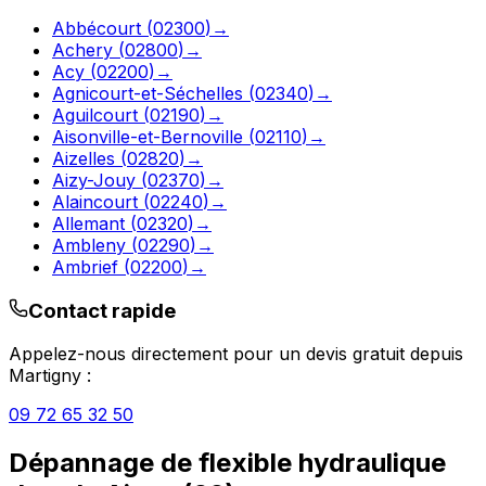
Abbécourt
(
02300
)
→
Achery
(
02800
)
→
Acy
(
02200
)
→
Agnicourt-et-Séchelles
(
02340
)
→
Aguilcourt
(
02190
)
→
Aisonville-et-Bernoville
(
02110
)
→
Aizelles
(
02820
)
→
Aizy-Jouy
(
02370
)
→
Alaincourt
(
02240
)
→
Allemant
(
02320
)
→
Ambleny
(
02290
)
→
Ambrief
(
02200
)
→
Contact rapide
Appelez-nous directement pour un devis gratuit depuis
Martigny
:
09 72 65 32 50
Dépannage de flexible hydraulique