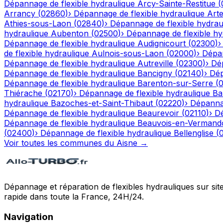
Dépannage de flexible hydraulique
Arcy-Sainte-Restitue
(
Arrancy
(
02860
)
›
Dépannage de flexible hydraulique
Art
Athies-sous-Laon
(
02840
)
›
Dépannage de flexible hydrau
hydraulique
Aubenton
(
02500
)
›
Dépannage de flexible hy
Dépannage de flexible hydraulique
Audignicourt
(
02300
)
de flexible hydraulique
Aulnois-sous-Laon
(
02000
)
›
Dépan
Dépannage de flexible hydraulique
Autreville
(
02300
)
›
Dép
Dépannage de flexible hydraulique
Bancigny
(
02140
)
›
Dép
Dépannage de flexible hydraulique
Barenton-sur-Serre
(
Thiérache
(
02170
)
›
Dépannage de flexible hydraulique
Ba
hydraulique
Bazoches-et-Saint-Thibaut
(
02220
)
›
Dépannag
Dépannage de flexible hydraulique
Beaurevoir
(
02110
)
›
Dé
Dépannage de flexible hydraulique
Beauvois-en-Vermand
(
02400
)
›
Dépannage de flexible hydraulique
Bellenglise
(
Voir toutes les communes du
Aisne
→
Dépannage et réparation de flexibles hydrauliques sur sit
rapide dans toute la France, 24H/24.
Navigation