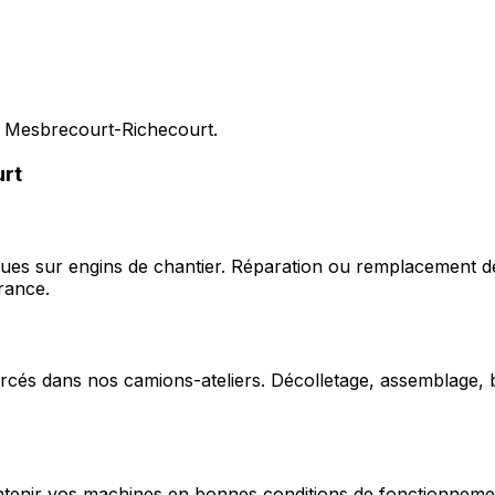
s Mesbrecourt-Richecourt.
rt
ques sur engins de chantier. Réparation ou remplacement d
rance.
cés dans nos camions-ateliers. Décolletage, assemblage, b
enir vos machines en bonnes conditions de fonctionnement e