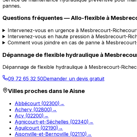
pannes.
Questions fréquentes —
Allo-flexible
à
Mesbreco
Intervenez-vous en urgence à Mesbrecourt-Richecour
Intervenez-vous en haute pression à Mesbrecourt-Ric
Comment vous joindre en cas de panne à Mesbrecourt
Dépannage de flexible hydraulique
à
Mesbrecour
Dépannage de flexible hydraulique
à
Mesbrecourt-Richec
09 72 65 32 50
Demander un devis gratuit
Villes proches dans le
Aisne
Abbécourt
(
02300
)
→
Achery
(
02800
)
→
Acy
(
02200
)
→
Agnicourt-et-Séchelles
(
02340
)
→
Aguilcourt
(
02190
)
→
Aisonville-et-Bernoville
(
02110
)
→