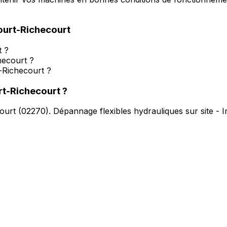
urt-Richecourt
t ?
hecourt ?
-Richecourt ?
t-Richecourt
?
ourt
(
02270
).
Dépannage flexibles hydrauliques sur site - 