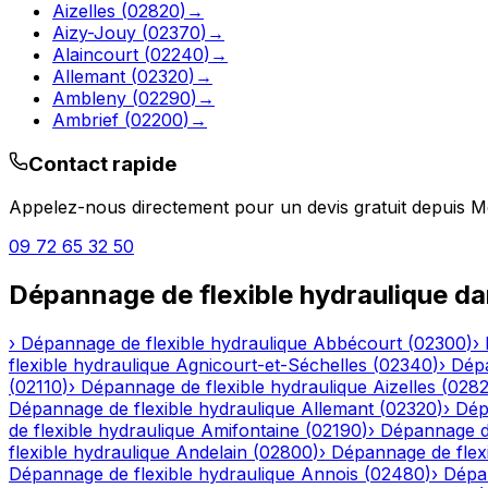
Aizelles
(
02820
)
→
Aizy-Jouy
(
02370
)
→
Alaincourt
(
02240
)
→
Allemant
(
02320
)
→
Ambleny
(
02290
)
→
Ambrief
(
02200
)
→
Contact rapide
Appelez-nous directement pour un devis gratuit depuis
M
09 72 65 32 50
Dépannage de flexible hydraulique
da
›
Dépannage de flexible hydraulique
Abbécourt
(
02300
)
›
flexible hydraulique
Agnicourt-et-Séchelles
(
02340
)
›
Dépa
(
02110
)
›
Dépannage de flexible hydraulique
Aizelles
(
028
Dépannage de flexible hydraulique
Allemant
(
02320
)
›
Dép
de flexible hydraulique
Amifontaine
(
02190
)
›
Dépannage de
flexible hydraulique
Andelain
(
02800
)
›
Dépannage de flexi
Dépannage de flexible hydraulique
Annois
(
02480
)
›
Dépan