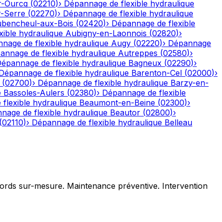
r-Ourcq
(
02210
)
›
Dépannage de flexible hydraulique
r-Serre
(
02270
)
›
Dépannage de flexible hydraulique
bencheul-aux-Bois
(
02420
)
›
Dépannage de flexible
ible hydraulique
Aubigny-en-Laonnois
(
02820
)
›
nage de flexible hydraulique
Augy
(
02220
)
›
Dépannage
annage de flexible hydraulique
Autreppes
(
02580
)
›
épannage de flexible hydraulique
Bagneux
(
02290
)
›
Dépannage de flexible hydraulique
Barenton-Cel
(
02000
)
›
(
02700
)
›
Dépannage de flexible hydraulique
Barzy-en-
e
Bassoles-Aulers
(
02380
)
›
Dépannage de flexible
flexible hydraulique
Beaumont-en-Beine
(
02300
)
›
nage de flexible hydraulique
Beautor
(
02800
)
›
(
02110
)
›
Dépannage de flexible hydraulique
Belleau
ccords sur-mesure. Maintenance préventive. Intervention