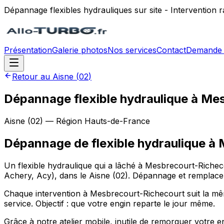
Dépannage flexibles hydrauliques sur site - Intervention
Présentation
Galerie photos
Nos services
Contact
Demande 
Retour au
Aisne
(
02
)
Dépannage flexible hydraulique à Me
Aisne
(
02
) — Région
Hauts-de-France
Dépannage de flexible hydraulique
à
Un flexible hydraulique qui a lâché à Mesbrecourt-Richec
Achery, Acy), dans le Aisne (02). Dépannage et remplacem
Chaque intervention à Mesbrecourt-Richecourt suit la même 
service. Objectif : que votre engin reparte le jour même.
Grâce à notre atelier mobile, inutile de remorquer votre