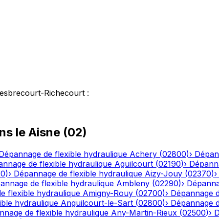
esbrecourt-Richecourt
:
ns le
Aisne
(
02
)
Dépannage de flexible hydraulique
Achery
(
02800
)
›
Dépann
nnage de flexible hydraulique
Aguilcourt
(
02190
)
›
Dépanna
20
)
›
Dépannage de flexible hydraulique
Aizy-Jouy
(
02370
)
annage de flexible hydraulique
Ambleny
(
02290
)
›
Dépannag
 flexible hydraulique
Amigny-Rouy
(
02700
)
›
Dépannage de
ble hydraulique
Anguilcourt-le-Sart
(
02800
)
›
Dépannage de
nage de flexible hydraulique
Any-Martin-Rieux
(
02500
)
›
D