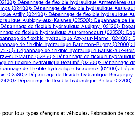
02130
)
›
Dépannage de flexible hydraulique
Armentières-su
emps
(
02480
)
›
Dépannage de flexible hydraulique
Assis-su
lique
Attilly
(
02490
)
›
Dépannage de flexible hydraulique
Au
draulique
Aubigny-aux-Kaisnes
(
02590
)
›
Dépannage de flex
›
Dépannage de flexible hydraulique
Audigny
(
02120
)
›
Dépan
nage de flexible hydraulique
Autremencourt
(
02250
)
›
Dép
annage de flexible hydraulique
Azy-sur-Marne
(
02400
)
›
D
annage de flexible hydraulique
Barenton-Bugny
(
02000
)
›
02270
)
›
Dépannage de flexible hydraulique
Barisis-aux-Bois
rzy-sur-Marne
(
02850
)
›
Dépannage de flexible hydrauliqu
e de flexible hydraulique
Beaumé
(
02500
)
›
Dépannage de 
pannage de flexible hydraulique
Beaurieux
(
02160
)
›
Dépan
ois
(
02590
)
›
Dépannage de flexible hydraulique
Becquigny
02420
)
›
Dépannage de flexible hydraulique
Belleu
(
02200
)
e pour tous types d'engins et véhicules. Fabrication de ra