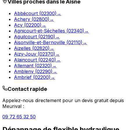
Villes proches dans le
Aisne
Abbécourt
(
02300
)
→
Achery
(
02800
)
→
Acy
(
02200
)
→
Agnicourt-et-Séchelles
(
02340
)
→
Aguilcourt
(
02190
)
→
Aisonville-et-Bernoville
(
02110
)
→
Aizelles
(
02820
)
→
Aizy-Jouy
(
02370
)
→
Alaincourt
(
02240
)
→
Allemant
(
02320
)
→
Ambleny
(
02290
)
→
Ambrief
(
02200
)
→
Contact rapide
Appelez-nous directement pour un devis gratuit depuis
Meurival
:
09 72 65 32 50
Dépannage de flexible hydraulique