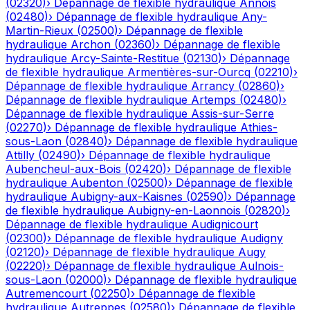
(
02320
)
›
Dépannage de flexible hydraulique
Annois
(
02480
)
›
Dépannage de flexible hydraulique
Any-
Martin-Rieux
(
02500
)
›
Dépannage de flexible
hydraulique
Archon
(
02360
)
›
Dépannage de flexible
hydraulique
Arcy-Sainte-Restitue
(
02130
)
›
Dépannage
de flexible hydraulique
Armentières-sur-Ourcq
(
02210
)
›
Dépannage de flexible hydraulique
Arrancy
(
02860
)
›
Dépannage de flexible hydraulique
Artemps
(
02480
)
›
Dépannage de flexible hydraulique
Assis-sur-Serre
(
02270
)
›
Dépannage de flexible hydraulique
Athies-
sous-Laon
(
02840
)
›
Dépannage de flexible hydraulique
Attilly
(
02490
)
›
Dépannage de flexible hydraulique
Aubencheul-aux-Bois
(
02420
)
›
Dépannage de flexible
hydraulique
Aubenton
(
02500
)
›
Dépannage de flexible
hydraulique
Aubigny-aux-Kaisnes
(
02590
)
›
Dépannage
de flexible hydraulique
Aubigny-en-Laonnois
(
02820
)
›
Dépannage de flexible hydraulique
Audignicourt
(
02300
)
›
Dépannage de flexible hydraulique
Audigny
(
02120
)
›
Dépannage de flexible hydraulique
Augy
(
02220
)
›
Dépannage de flexible hydraulique
Aulnois-
sous-Laon
(
02000
)
›
Dépannage de flexible hydraulique
Autremencourt
(
02250
)
›
Dépannage de flexible
hydraulique
Autreppes
(
02580
)
›
Dépannage de flexible