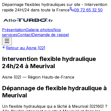
Dépannage flexibles hydrauliques sur site - Intervention
rapide 24H/24 dans toute la France
09 72 65 32 50
Présentation
Galerie photos
Nos
services
Contact
Demande de rappel
Retour au
Aisne
(
02
)
Intervention flexible hydraulique
24h/24 à Meurival
Aisne
(
02
) — Région
Hauts-de-France
Dépannage de flexible hydraulique
à
Meurival
Un flexible hydraulique qui a lâché à Meurival (02160) ?