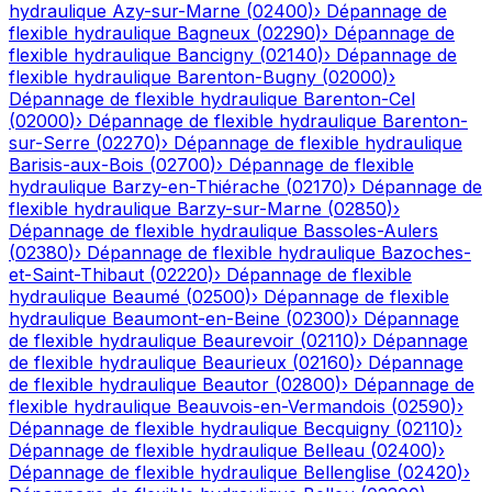
hydraulique
Azy-sur-Marne
(
02400
)
›
Dépannage de
flexible hydraulique
Bagneux
(
02290
)
›
Dépannage de
flexible hydraulique
Bancigny
(
02140
)
›
Dépannage de
flexible hydraulique
Barenton-Bugny
(
02000
)
›
Dépannage de flexible hydraulique
Barenton-Cel
(
02000
)
›
Dépannage de flexible hydraulique
Barenton-
sur-Serre
(
02270
)
›
Dépannage de flexible hydraulique
Barisis-aux-Bois
(
02700
)
›
Dépannage de flexible
hydraulique
Barzy-en-Thiérache
(
02170
)
›
Dépannage de
flexible hydraulique
Barzy-sur-Marne
(
02850
)
›
Dépannage de flexible hydraulique
Bassoles-Aulers
(
02380
)
›
Dépannage de flexible hydraulique
Bazoches-
et-Saint-Thibaut
(
02220
)
›
Dépannage de flexible
hydraulique
Beaumé
(
02500
)
›
Dépannage de flexible
hydraulique
Beaumont-en-Beine
(
02300
)
›
Dépannage
de flexible hydraulique
Beaurevoir
(
02110
)
›
Dépannage
de flexible hydraulique
Beaurieux
(
02160
)
›
Dépannage
de flexible hydraulique
Beautor
(
02800
)
›
Dépannage de
flexible hydraulique
Beauvois-en-Vermandois
(
02590
)
›
Dépannage de flexible hydraulique
Becquigny
(
02110
)
›
Dépannage de flexible hydraulique
Belleau
(
02400
)
›
Dépannage de flexible hydraulique
Bellenglise
(
02420
)
›