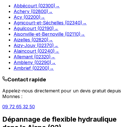
Abbécourt
(
02300
)
→
Achery
(
02800
)
→
Acy
(
02200
)
→
Agnicourt-et-Séchelles
(
02340
)
→
Aguilcourt
(
02190
)
→
Aisonville-et-Bernoville
(
02110
)
→
Aizelles
(
02820
)
→
Aizy-Jouy
(
02370
)
→
Alaincourt
(
02240
)
→
Allemant
(
02320
)
→
Ambleny
(
02290
)
→
Ambrief
(
02200
)
→
Contact rapide
Appelez-nous directement pour un devis gratuit depuis
Monnes
:
09 72 65 32 50
Dépannage de flexible hydraulique