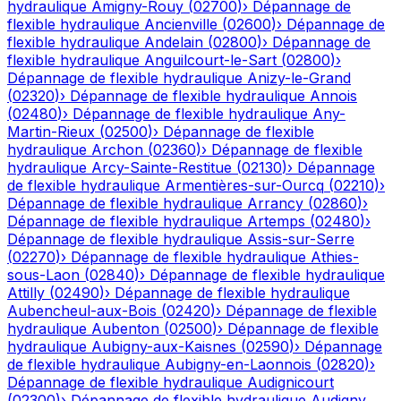
hydraulique
Amigny-Rouy
(
02700
)
›
Dépannage de
flexible hydraulique
Ancienville
(
02600
)
›
Dépannage de
flexible hydraulique
Andelain
(
02800
)
›
Dépannage de
flexible hydraulique
Anguilcourt-le-Sart
(
02800
)
›
Dépannage de flexible hydraulique
Anizy-le-Grand
(
02320
)
›
Dépannage de flexible hydraulique
Annois
(
02480
)
›
Dépannage de flexible hydraulique
Any-
Martin-Rieux
(
02500
)
›
Dépannage de flexible
hydraulique
Archon
(
02360
)
›
Dépannage de flexible
hydraulique
Arcy-Sainte-Restitue
(
02130
)
›
Dépannage
de flexible hydraulique
Armentières-sur-Ourcq
(
02210
)
›
Dépannage de flexible hydraulique
Arrancy
(
02860
)
›
Dépannage de flexible hydraulique
Artemps
(
02480
)
›
Dépannage de flexible hydraulique
Assis-sur-Serre
(
02270
)
›
Dépannage de flexible hydraulique
Athies-
sous-Laon
(
02840
)
›
Dépannage de flexible hydraulique
Attilly
(
02490
)
›
Dépannage de flexible hydraulique
Aubencheul-aux-Bois
(
02420
)
›
Dépannage de flexible
hydraulique
Aubenton
(
02500
)
›
Dépannage de flexible
hydraulique
Aubigny-aux-Kaisnes
(
02590
)
›
Dépannage
de flexible hydraulique
Aubigny-en-Laonnois
(
02820
)
›
Dépannage de flexible hydraulique
Audignicourt
(
02300
)
›
Dépannage de flexible hydraulique
Audigny