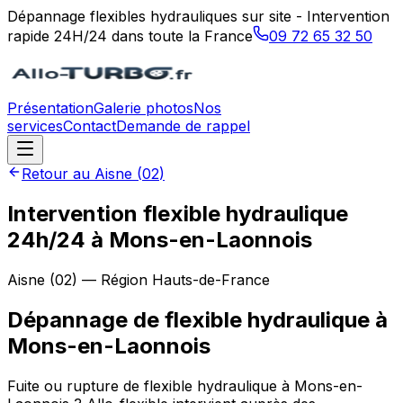
Dépannage flexibles hydrauliques sur site - Intervention
rapide 24H/24 dans toute la France
09 72 65 32 50
Présentation
Galerie photos
Nos
services
Contact
Demande de rappel
Retour au
Aisne
(
02
)
Intervention flexible hydraulique
24h/24 à Mons-en-Laonnois
Aisne
(
02
) — Région
Hauts-de-France
Dépannage de flexible hydraulique
à
Mons-en-Laonnois
Fuite ou rupture de flexible hydraulique à Mons-en-