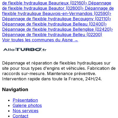
de flexible hydraulique
Beaurieux
(
02160
)
›
Dépannage
de flexible hydraulique
Beautor
(
02800
)
›
Dépannage de
flexible hydraulique
Beauvois-en-Vermandois
(
02590
)
›
Dépannage de flexible hydraulique
Becquigny
(
02110
)
›
Dépannage de flexible hydraulique
Belleau
(
02400
)
›
Dépannage de flexible hydraulique
Bellenglise
(
02420
)
›
Dépannage de flexible hydraulique
Belleu
(
02200
)
Voir toutes les communes du
Aisne
→
Dépannage et réparation de flexibles hydrauliques sur
site pour tous types d'engins et véhicules. Fabrication de
raccords sur-mesure. Maintenance préventive.
Intervention rapide dans toute la France, 24H/24.
Navigation
Présentation
Galerie photos
Nos services
Contact