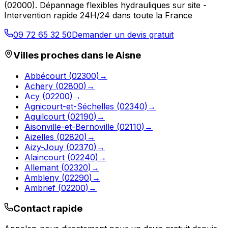
(
02000
).
Dépannage flexibles hydrauliques sur site -
Intervention rapide 24H/24 dans toute la France
09 72 65 32 50
Demander un devis gratuit
Villes proches dans le
Aisne
Abbécourt
(
02300
)
→
Achery
(
02800
)
→
Acy
(
02200
)
→
Agnicourt-et-Séchelles
(
02340
)
→
Aguilcourt
(
02190
)
→
Aisonville-et-Bernoville
(
02110
)
→
Aizelles
(
02820
)
→
Aizy-Jouy
(
02370
)
→
Alaincourt
(
02240
)
→
Allemant
(
02320
)
→
Ambleny
(
02290
)
→
Ambrief
(
02200
)
→
Contact rapide