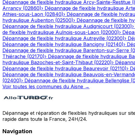
Dépannage de flexible hydraulique
Arcy-Sainte-Restitue
(
Arrancy
(
02860
)
›
Dépannage de flexible hydraulique
Art
Athies-sous-Laon
(
02840
)
›
Dépannage de flexible hydrau
hydraulique
Aubenton
(
02500
)
›
Dépannage de flexible hy
Dépannage de flexible hydraulique
Audignicourt
(
02300
)
de flexible hydraulique
Aulnois-sous-Laon
(
02000
)
›
Dépan
Dépannage de flexible hydraulique
Autreville
(
02300
)
›
Dép
Dépannage de flexible hydraulique
Bancigny
(
02140
)
›
Dép
Dépannage de flexible hydraulique
Barenton-sur-Serre
(
Thiérache
(
02170
)
›
Dépannage de flexible hydraulique
Ba
hydraulique
Bazoches-et-Saint-Thibaut
(
02220
)
›
Dépannag
Dépannage de flexible hydraulique
Beaurevoir
(
02110
)
›
Dé
Dépannage de flexible hydraulique
Beauvois-en-Vermand
(
02400
)
›
Dépannage de flexible hydraulique
Bellenglise
(
Voir toutes les communes du
Aisne
→
Dépannage et réparation de flexibles hydrauliques sur sit
rapide dans toute la France, 24H/24.
Navigation