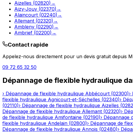
Aizelles
(
02820
)
→
Aizy-Jouy
(
02370
)
→
Alaincourt
(
02240
)
→
Allemant
(
02320
)
→
Ambleny
(
02290
)
→
Ambrief
(
02200
)
→
Contact rapide
Appelez-nous directement pour un devis gratuit depuis
M
09 72 65 32 50
Dépannage de flexible hydraulique
da
›
Dépannage de flexible hydraulique
Abbécourt
(
02300
)
›
flexible hydraulique
Agnicourt-et-Séchelles
(
02340
)
›
Dépa
(
02110
)
›
Dépannage de flexible hydraulique
Aizelles
(
028
Dépannage de flexible hydraulique
Allemant
(
02320
)
›
Dép
de flexible hydraulique
Amifontaine
(
02190
)
›
Dépannage de
flexible hydraulique
Andelain
(
02800
)
›
Dépannage de flexi
Dépannage de flexible hydraulique
Annois
(
02480
)
›
Dépan