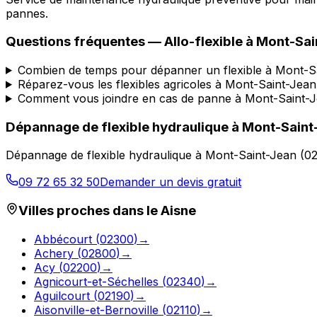
pannes.
Questions fréquentes —
Allo-flexible
à
Mont-Sai
Combien de temps pour dépanner un flexible à Mont-S
Réparez-vous les flexibles agricoles à Mont-Saint-Jean
Comment vous joindre en cas de panne à Mont-Saint-J
Dépannage de flexible hydraulique
à
Mont-Saint
Dépannage de flexible hydraulique
à
Mont-Saint-Jean
(
0
09 72 65 32 50
Demander un devis gratuit
Villes proches dans le
Aisne
Abbécourt
(
02300
)
→
Achery
(
02800
)
→
Acy
(
02200
)
→
Agnicourt-et-Séchelles
(
02340
)
→
Aguilcourt
(
02190
)
→
Aisonville-et-Bernoville
(
02110
)
→