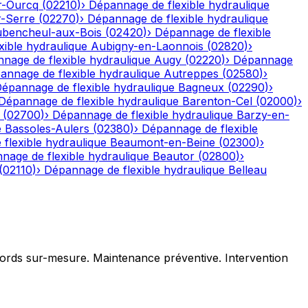
r-Ourcq
(
02210
)
›
Dépannage de flexible hydraulique
r-Serre
(
02270
)
›
Dépannage de flexible hydraulique
bencheul-aux-Bois
(
02420
)
›
Dépannage de flexible
ible hydraulique
Aubigny-en-Laonnois
(
02820
)
›
nage de flexible hydraulique
Augy
(
02220
)
›
Dépannage
annage de flexible hydraulique
Autreppes
(
02580
)
›
épannage de flexible hydraulique
Bagneux
(
02290
)
›
Dépannage de flexible hydraulique
Barenton-Cel
(
02000
)
›
(
02700
)
›
Dépannage de flexible hydraulique
Barzy-en-
e
Bassoles-Aulers
(
02380
)
›
Dépannage de flexible
flexible hydraulique
Beaumont-en-Beine
(
02300
)
›
nage de flexible hydraulique
Beautor
(
02800
)
›
(
02110
)
›
Dépannage de flexible hydraulique
Belleau
ccords sur-mesure. Maintenance préventive. Intervention