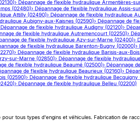
02130
)
›
Dépannage de flexible hydraulique
Armentières-su
emps
(
02480
)
›
Dépannage de flexible hydraulique
Assis-su
lique
Attilly
(
02490
)
›
Dépannage de flexible hydraulique
Au
draulique
Aubigny-aux-Kaisnes
(
02590
)
›
Dépannage de flex
›
Dépannage de flexible hydraulique
Audigny
(
02120
)
›
Dépan
nage de flexible hydraulique
Autremencourt
(
02250
)
›
Dép
annage de flexible hydraulique
Azy-sur-Marne
(
02400
)
›
D
annage de flexible hydraulique
Barenton-Bugny
(
02000
)
›
02270
)
›
Dépannage de flexible hydraulique
Barisis-aux-Bois
rzy-sur-Marne
(
02850
)
›
Dépannage de flexible hydrauliqu
e de flexible hydraulique
Beaumé
(
02500
)
›
Dépannage de 
pannage de flexible hydraulique
Beaurieux
(
02160
)
›
Dépan
ois
(
02590
)
›
Dépannage de flexible hydraulique
Becquigny
02420
)
›
Dépannage de flexible hydraulique
Belleu
(
02200
)
e pour tous types d'engins et véhicules. Fabrication de ra