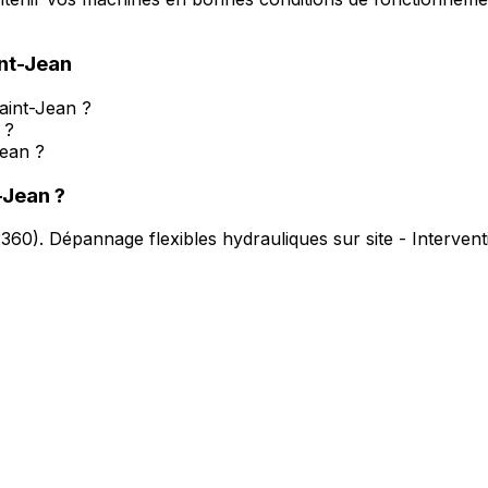
nt-Jean
aint-Jean ?
 ?
ean ?
-Jean
?
2360
).
Dépannage flexibles hydrauliques sur site - Interven