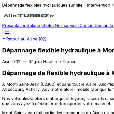
Dépannage flexibles hydrauliques sur site - Intervention
Présentation
Galerie photos
Nos services
Contact
Demande 
Retour au
Aisne
(
02
)
Dépannage flexible hydraulique à Mo
Aisne
(
02
) — Région
Hauts-de-France
Dépannage de flexible hydraulique
à
À Mont-Saint-Jean (02360) et dans tout le Aisne, Allo-fle
Abbécourt, Achery, Acy, notre atelier mobile fabrique le f
Nos véhicules-ateliers embarquent tuyaux, raccords et sert
que vous ayez à démonter et transporter votre matériel.
Mont-Saint-Jean fait partie des communes du Aisne où no