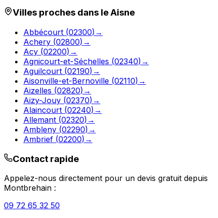
Villes proches dans le
Aisne
Abbécourt
(
02300
)
→
Achery
(
02800
)
→
Acy
(
02200
)
→
Agnicourt-et-Séchelles
(
02340
)
→
Aguilcourt
(
02190
)
→
Aisonville-et-Bernoville
(
02110
)
→
Aizelles
(
02820
)
→
Aizy-Jouy
(
02370
)
→
Alaincourt
(
02240
)
→
Allemant
(
02320
)
→
Ambleny
(
02290
)
→
Ambrief
(
02200
)
→
Contact rapide
Appelez-nous directement pour un devis gratuit depuis
Montbrehain
:
09 72 65 32 50