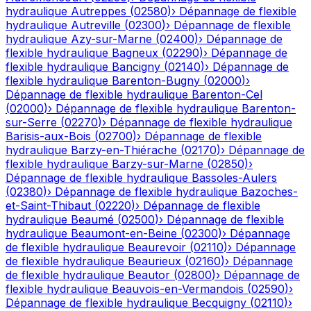
hydraulique
Autreppes
(
02580
)
›
Dépannage de flexible
hydraulique
Autreville
(
02300
)
›
Dépannage de flexible
hydraulique
Azy-sur-Marne
(
02400
)
›
Dépannage de
flexible hydraulique
Bagneux
(
02290
)
›
Dépannage de
flexible hydraulique
Bancigny
(
02140
)
›
Dépannage de
flexible hydraulique
Barenton-Bugny
(
02000
)
›
Dépannage de flexible hydraulique
Barenton-Cel
(
02000
)
›
Dépannage de flexible hydraulique
Barenton-
sur-Serre
(
02270
)
›
Dépannage de flexible hydraulique
Barisis-aux-Bois
(
02700
)
›
Dépannage de flexible
hydraulique
Barzy-en-Thiérache
(
02170
)
›
Dépannage de
flexible hydraulique
Barzy-sur-Marne
(
02850
)
›
Dépannage de flexible hydraulique
Bassoles-Aulers
(
02380
)
›
Dépannage de flexible hydraulique
Bazoches-
et-Saint-Thibaut
(
02220
)
›
Dépannage de flexible
hydraulique
Beaumé
(
02500
)
›
Dépannage de flexible
hydraulique
Beaumont-en-Beine
(
02300
)
›
Dépannage
de flexible hydraulique
Beaurevoir
(
02110
)
›
Dépannage
de flexible hydraulique
Beaurieux
(
02160
)
›
Dépannage
de flexible hydraulique
Beautor
(
02800
)
›
Dépannage de
flexible hydraulique
Beauvois-en-Vermandois
(
02590
)
›
Dépannage de flexible hydraulique
Becquigny
(
02110
)
›