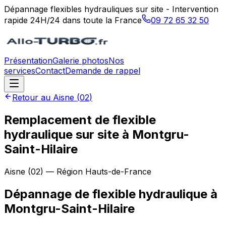
Dépannage flexibles hydrauliques sur site - Intervention
rapide 24H/24 dans toute la France
09 72 65 32 50
Présentation
Galerie photos
Nos
services
Contact
Demande de rappel
Retour au
Aisne
(
02
)
Remplacement de flexible
hydraulique sur site à Montgru-
Saint-Hilaire
Aisne
(
02
) — Région
Hauts-de-France
Dépannage de flexible hydraulique
à
Montgru-Saint-Hilaire