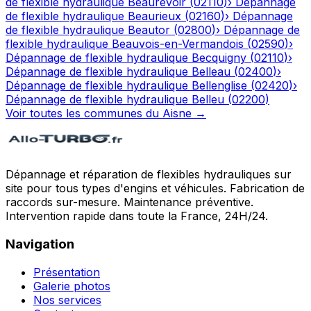
de flexible hydraulique
Beaurevoir
(
02110
)
›
Dépannage
de flexible hydraulique
Beaurieux
(
02160
)
›
Dépannage
de flexible hydraulique
Beautor
(
02800
)
›
Dépannage de
flexible hydraulique
Beauvois-en-Vermandois
(
02590
)
›
Dépannage de flexible hydraulique
Becquigny
(
02110
)
›
Dépannage de flexible hydraulique
Belleau
(
02400
)
›
Dépannage de flexible hydraulique
Bellenglise
(
02420
)
›
Dépannage de flexible hydraulique
Belleu
(
02200
)
Voir toutes les communes du
Aisne
→
Dépannage et réparation de flexibles hydrauliques sur
site pour tous types d'engins et véhicules. Fabrication de
raccords sur-mesure. Maintenance préventive.
Intervention rapide dans toute la France, 24H/24.
Navigation
Présentation
Galerie photos
Nos services