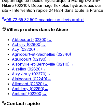
Dépannage de flexible hydraulique
à
Montgru-Saint-
Hilaire
(
02210
).
Dépannage flexibles hydrauliques sur
site - Intervention rapide 24H/24 dans toute la France
09 72 65 32 50
Demander un devis gratuit
Villes proches dans le
Aisne
Abbécourt
(
02300
)
→
Achery
(
02800
)
→
Acy
(
02200
)
→
Agnicourt-et-Séchelles
(
02340
)
→
Aguilcourt
(
02190
)
→
Aisonville-et-Bernoville
(
02110
)
→
Aizelles
(
02820
)
→
Aizy-Jouy
(
02370
)
→
Alaincourt
(
02240
)
→
Allemant
(
02320
)
→
Ambleny
(
02290
)
→
Ambrief
(
02200
)
→
Contact rapide