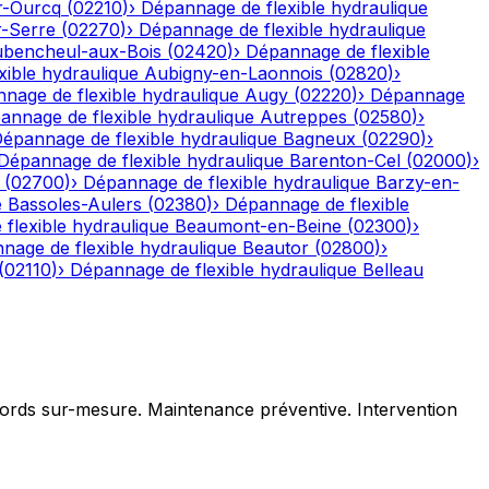
r-Ourcq
(
02210
)
›
Dépannage de flexible hydraulique
r-Serre
(
02270
)
›
Dépannage de flexible hydraulique
bencheul-aux-Bois
(
02420
)
›
Dépannage de flexible
ible hydraulique
Aubigny-en-Laonnois
(
02820
)
›
nage de flexible hydraulique
Augy
(
02220
)
›
Dépannage
annage de flexible hydraulique
Autreppes
(
02580
)
›
épannage de flexible hydraulique
Bagneux
(
02290
)
›
Dépannage de flexible hydraulique
Barenton-Cel
(
02000
)
›
(
02700
)
›
Dépannage de flexible hydraulique
Barzy-en-
e
Bassoles-Aulers
(
02380
)
›
Dépannage de flexible
flexible hydraulique
Beaumont-en-Beine
(
02300
)
›
nage de flexible hydraulique
Beautor
(
02800
)
›
(
02110
)
›
Dépannage de flexible hydraulique
Belleau
ccords sur-mesure. Maintenance préventive. Intervention