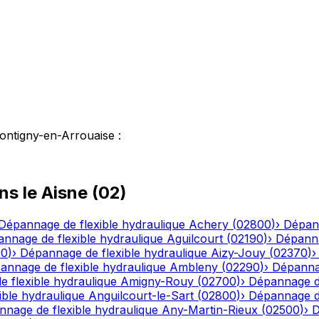
ontigny-en-Arrouaise
:
ns le
Aisne
(
02
)
Dépannage de flexible hydraulique
Achery
(
02800
)
›
Dépann
nnage de flexible hydraulique
Aguilcourt
(
02190
)
›
Dépanna
20
)
›
Dépannage de flexible hydraulique
Aizy-Jouy
(
02370
)
annage de flexible hydraulique
Ambleny
(
02290
)
›
Dépannag
 flexible hydraulique
Amigny-Rouy
(
02700
)
›
Dépannage de
ble hydraulique
Anguilcourt-le-Sart
(
02800
)
›
Dépannage de
nage de flexible hydraulique
Any-Martin-Rieux
(
02500
)
›
D