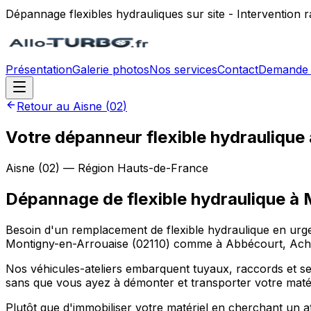
Dépannage flexibles hydrauliques sur site - Intervention
Présentation
Galerie photos
Nos services
Contact
Demande 
Retour au
Aisne
(
02
)
Votre dépanneur flexible hydraulique
Aisne
(
02
) — Région
Hauts-de-France
Dépannage de flexible hydraulique
à
Besoin d'un remplacement de flexible hydraulique en urge
Montigny-en-Arrouaise (02110) comme à Abbécourt, Achery,
Nos véhicules-ateliers embarquent tuyaux, raccords et sert
sans que vous ayez à démonter et transporter votre matér
Plutôt que d'immobiliser votre matériel en cherchant un 