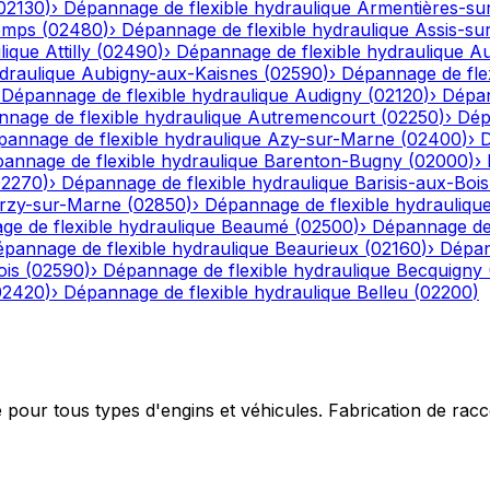
02130
)
›
Dépannage de flexible hydraulique
Armentières-su
emps
(
02480
)
›
Dépannage de flexible hydraulique
Assis-su
lique
Attilly
(
02490
)
›
Dépannage de flexible hydraulique
Au
draulique
Aubigny-aux-Kaisnes
(
02590
)
›
Dépannage de flex
›
Dépannage de flexible hydraulique
Audigny
(
02120
)
›
Dépan
nage de flexible hydraulique
Autremencourt
(
02250
)
›
Dép
annage de flexible hydraulique
Azy-sur-Marne
(
02400
)
›
D
annage de flexible hydraulique
Barenton-Bugny
(
02000
)
›
02270
)
›
Dépannage de flexible hydraulique
Barisis-aux-Bois
rzy-sur-Marne
(
02850
)
›
Dépannage de flexible hydrauliqu
e de flexible hydraulique
Beaumé
(
02500
)
›
Dépannage de 
pannage de flexible hydraulique
Beaurieux
(
02160
)
›
Dépan
ois
(
02590
)
›
Dépannage de flexible hydraulique
Becquigny
02420
)
›
Dépannage de flexible hydraulique
Belleu
(
02200
)
e pour tous types d'engins et véhicules. Fabrication de ra