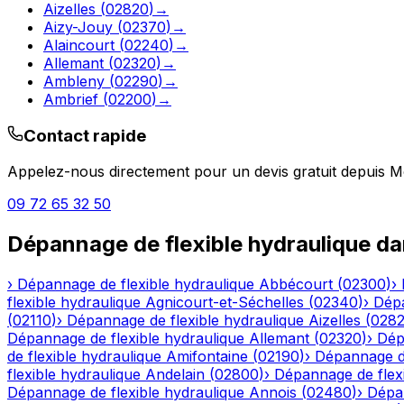
Aizelles
(
02820
)
→
Aizy-Jouy
(
02370
)
→
Alaincourt
(
02240
)
→
Allemant
(
02320
)
→
Ambleny
(
02290
)
→
Ambrief
(
02200
)
→
Contact rapide
Appelez-nous directement pour un devis gratuit depuis
M
09 72 65 32 50
Dépannage de flexible hydraulique
da
›
Dépannage de flexible hydraulique
Abbécourt
(
02300
)
›
flexible hydraulique
Agnicourt-et-Séchelles
(
02340
)
›
Dépa
(
02110
)
›
Dépannage de flexible hydraulique
Aizelles
(
028
Dépannage de flexible hydraulique
Allemant
(
02320
)
›
Dép
de flexible hydraulique
Amifontaine
(
02190
)
›
Dépannage de
flexible hydraulique
Andelain
(
02800
)
›
Dépannage de flexi
Dépannage de flexible hydraulique
Annois
(
02480
)
›
Dépan