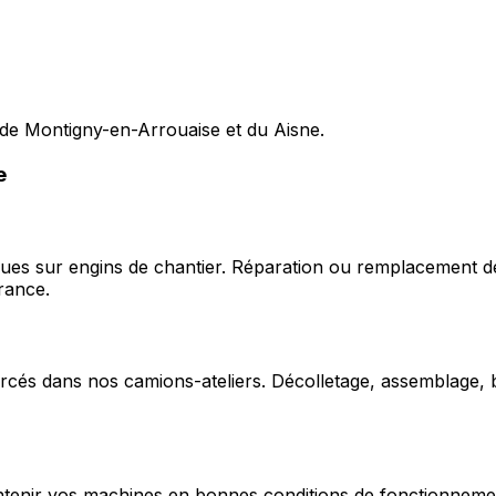
 de Montigny-en-Arrouaise et du Aisne.
e
ques sur engins de chantier. Réparation ou remplacement d
rance.
cés dans nos camions-ateliers. Décolletage, assemblage, b
enir vos machines en bonnes conditions de fonctionnement e