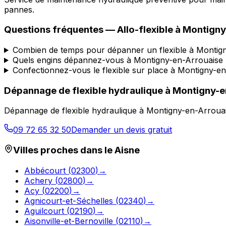
pannes.
Questions fréquentes —
Allo-flexible
à
Montigny
Combien de temps pour dépanner un flexible à Montig
Quels engins dépannez-vous à Montigny-en-Arrouaise 
Confectionnez-vous le flexible sur place à Montigny-e
Dépannage de flexible hydraulique
à
Montigny-e
Dépannage de flexible hydraulique
à
Montigny-en-Arroua
09 72 65 32 50
Demander un devis gratuit
Villes proches dans le
Aisne
Abbécourt
(
02300
)
→
Achery
(
02800
)
→
Acy
(
02200
)
→
Agnicourt-et-Séchelles
(
02340
)
→
Aguilcourt
(
02190
)
→
Aisonville-et-Bernoville
(
02110
)
→