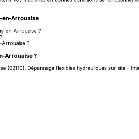
-en-Arrouaise
ny-en-Arrouaise ?
?
n-Arrouaise ?
n-Arrouaise
?
ise
(
02110
).
Dépannage flexibles hydrauliques sur site - In