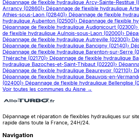
Dépannage de flexible hydraulique
Arcy-Sainte-Restitue
(
Arrancy
(
02860
)
›
Dépannage de flexible hydraulique
Art
Athies-sous-Laon
(
02840
)
›
Dépannage de flexible hydrau
hydraulique
Aubenton
(
02500
)
›
Dépannage de flexible hy
Dépannage de flexible hydraulique
Audignicourt
(
02300
)
de flexible hydraulique
Aulnois-sous-Laon
(
02000
)
›
Dépan
Dépannage de flexible hydraulique
Autreville
(
02300
)
›
Dép
Dépannage de flexible hydraulique
Bancigny
(
02140
)
›
Dép
Dépannage de flexible hydraulique
Barenton-sur-Serre
(
Thiérache
(
02170
)
›
Dépannage de flexible hydraulique
Ba
hydraulique
Bazoches-et-Saint-Thibaut
(
02220
)
›
Dépannag
Dépannage de flexible hydraulique
Beaurevoir
(
02110
)
›
Dé
Dépannage de flexible hydraulique
Beauvois-en-Vermand
(
02400
)
›
Dépannage de flexible hydraulique
Bellenglise
(
Voir toutes les communes du
Aisne
→
Dépannage et réparation de flexibles hydrauliques sur sit
rapide dans toute la France, 24H/24.
Navigation