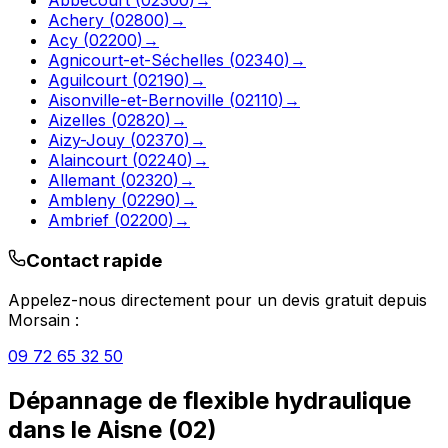
Achery
(
02800
)
→
Acy
(
02200
)
→
Agnicourt-et-Séchelles
(
02340
)
→
Aguilcourt
(
02190
)
→
Aisonville-et-Bernoville
(
02110
)
→
Aizelles
(
02820
)
→
Aizy-Jouy
(
02370
)
→
Alaincourt
(
02240
)
→
Allemant
(
02320
)
→
Ambleny
(
02290
)
→
Ambrief
(
02200
)
→
Contact rapide
Appelez-nous directement pour un devis gratuit depuis
Morsain
:
09 72 65 32 50
Dépannage de flexible hydraulique
dans le
Aisne
(
02
)