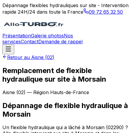
Dépannage flexibles hydrauliques sur site - Intervention
rapide 24H/24 dans toute la France
09 72 65 32 50
Présentation
Galerie photos
Nos
services
Contact
Demande de rappel
Retour au
Aisne
(
02
)
Remplacement de flexible
hydraulique sur site à Morsain
Aisne
(
02
) — Région
Hauts-de-France
Dépannage de flexible hydraulique
à
Morsain
Un flexible hydraulique qui a lâché à Morsain (02290) ?