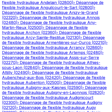
flexible hydraulique
Andelain
(
02800
)
›
Dépannage de
flexible hydraulique
Anguilcourt-le-Sart
(
02800
)
›
Dépannage de flexible hydraulique
Anizy-le-Grand
(
02320
)
›
Dépannage de flexible hydraulique
Annois
(
02480
)
›
Dépannage de flexible hydraulique
Any-
Martin-Rieux
(
02500
)
›
Dépannage de flexible
hydraulique
Archon
(
02360
)
›
Dépannage de flexible
hydraulique
Arcy-Sainte-Restitue
(
02130
)
›
Dépannage
de flexible hydraulique
Armentières-sur-Ourcq
(
02210
)
›
Dépannage de flexible hydraulique
Arrancy
(
02860
)
›
Dépannage de flexible hydraulique
Artemps
(
02480
)
›
Dépannage de flexible hydraulique
Assis-sur-Serre
(
02270
)
›
Dépannage de flexible hydraulique
Athies-
sous-Laon
(
02840
)
›
Dépannage de flexible hydraulique
Attilly
(
02490
)
›
Dépannage de flexible hydraulique
Aubencheul-aux-Bois
(
02420
)
›
Dépannage de flexible
hydraulique
Aubenton
(
02500
)
›
Dépannage de flexible
hydraulique
Aubigny-aux-Kaisnes
(
02590
)
›
Dépannage
de flexible hydraulique
Aubigny-en-Laonnois
(
02820
)
›
Dépannage de flexible hydraulique
Audignicourt
(
02300
)
›
Dépannage de flexible hydraulique
Audigny
(
02120
)
›
Dépannage de flexible hydraulique
Augy