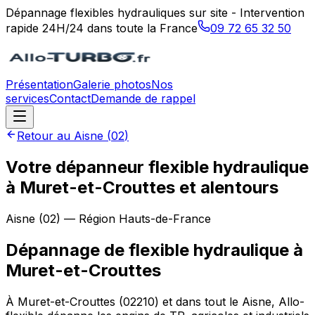
Dépannage flexibles hydrauliques sur site - Intervention
rapide 24H/24 dans toute la France
09 72 65 32 50
Présentation
Galerie photos
Nos
services
Contact
Demande de rappel
Retour au
Aisne
(
02
)
Votre dépanneur flexible hydraulique
à Muret-et-Crouttes et alentours
Aisne
(
02
) — Région
Hauts-de-France
Dépannage de flexible hydraulique
à
Muret-et-Crouttes
À Muret-et-Crouttes (02210) et dans tout le Aisne, Allo-