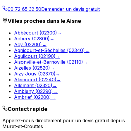
09 72 65 32 50
Demander un devis gratuit
Villes proches dans le
Aisne
Abbécourt
(
02300
)
→
Achery
(
02800
)
→
Acy
(
02200
)
→
Agnicourt-et-Séchelles
(
02340
)
→
Aguilcourt
(
02190
)
→
Aisonville-et-Bernoville
(
02110
)
→
Aizelles
(
02820
)
→
Aizy-Jouy
(
02370
)
→
Alaincourt
(
02240
)
→
Allemant
(
02320
)
→
Ambleny
(
02290
)
→
Ambrief
(
02200
)
→
Contact rapide
Appelez-nous directement pour un devis gratuit depuis
Muret-et-Crouttes
: