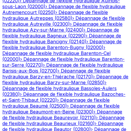
(
02220
)
›
Dépannage de flexible hydraulique
Aulnois-
sous-Laon
(
02000
)
›
Dépannage de flexible hydraulique
Autremencourt
(
02250
)
›
Dépannage de flexible
hydraulique
Autreppes
(
02580
)
›
Dépannage de flexible
hydraulique
Autreville
(
02300
)
›
Dépannage de flexible
hydraulique
Azy-sur-Marne
(
02400
)
›
Dépannage de
flexible hydraulique
Bagneux
(
02290
)
›
Dépannage de
flexible hydraulique
Bancigny
(
02140
)
›
Dépannage de
flexible hydraulique
Barenton-Bugny
(
02000
)
›
Dépannage de flexible hydraulique
Barenton-Cel
(
02000
)
›
Dépannage de flexible hydraulique
Barenton-
sur-Serre
(
02270
)
›
Dépannage de flexible hydraulique
Barisis-aux-Bois
(
02700
)
›
Dépannage de flexible
hydraulique
Barzy-en-Thiérache
(
02170
)
›
Dépannage de
flexible hydraulique
Barzy-sur-Marne
(
02850
)
›
Dépannage de flexible hydraulique
Bassoles-Aulers
(
02380
)
›
Dépannage de flexible hydraulique
Bazoches-
et-Saint-Thibaut
(
02220
)
›
Dépannage de flexible
hydraulique
Beaumé
(
02500
)
›
Dépannage de flexible
hydraulique
Beaumont-en-Beine
(
02300
)
›
Dépannage
de flexible hydraulique
Beaurevoir
(
02110
)
›
Dépannage
de flexible hydraulique
Beaurieux
(
02160
)
›
Dépannage
de flexible hydraulique
Beautor
(
02800
)
›
Dépannage de