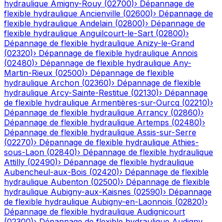
hydraulique
Amigny-Rouy
(
02700
)
›
Dépannage de
flexible hydraulique
Ancienville
(
02600
)
›
Dépannage de
flexible hydraulique
Andelain
(
02800
)
›
Dépannage de
flexible hydraulique
Anguilcourt-le-Sart
(
02800
)
›
Dépannage de flexible hydraulique
Anizy-le-Grand
(
02320
)
›
Dépannage de flexible hydraulique
Annois
(
02480
)
›
Dépannage de flexible hydraulique
Any-
Martin-Rieux
(
02500
)
›
Dépannage de flexible
hydraulique
Archon
(
02360
)
›
Dépannage de flexible
hydraulique
Arcy-Sainte-Restitue
(
02130
)
›
Dépannage
de flexible hydraulique
Armentières-sur-Ourcq
(
02210
)
›
Dépannage de flexible hydraulique
Arrancy
(
02860
)
›
Dépannage de flexible hydraulique
Artemps
(
02480
)
›
Dépannage de flexible hydraulique
Assis-sur-Serre
(
02270
)
›
Dépannage de flexible hydraulique
Athies-
sous-Laon
(
02840
)
›
Dépannage de flexible hydraulique
Attilly
(
02490
)
›
Dépannage de flexible hydraulique
Aubencheul-aux-Bois
(
02420
)
›
Dépannage de flexible
hydraulique
Aubenton
(
02500
)
›
Dépannage de flexible
hydraulique
Aubigny-aux-Kaisnes
(
02590
)
›
Dépannage
de flexible hydraulique
Aubigny-en-Laonnois
(
02820
)
›
Dépannage de flexible hydraulique
Audignicourt
(
02300
)
›
Dépannage de flexible hydraulique
Audigny