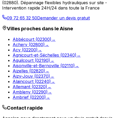
(
02880
).
Dépannage flexibles hydrauliques sur site -
Intervention rapide 24H/24 dans toute la France
09 72 65 32 50
Demander un devis gratuit
Villes proches dans le
Aisne
Abbécourt
(
02300
)
→
Achery
(
02800
)
→
Acy
(
02200
)
→
Agnicourt-et-Séchelles
(
02340
)
→
Aguilcourt
(
02190
)
→
Aisonville-et-Bernoville
(
02110
)
→
Aizelles
(
02820
)
→
Aizy-Jouy
(
02370
)
→
Alaincourt
(
02240
)
→
Allemant
(
02320
)
→
Ambleny
(
02290
)
→
Ambrief
(
02200
)
→
Contact rapide