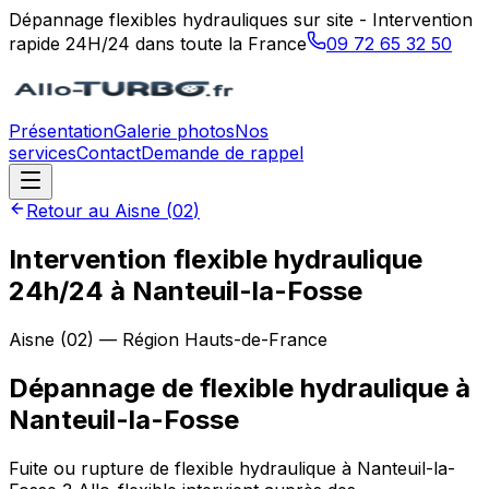
Dépannage flexibles hydrauliques sur site - Intervention
rapide 24H/24 dans toute la France
09 72 65 32 50
Présentation
Galerie photos
Nos
services
Contact
Demande de rappel
Retour au
Aisne
(
02
)
Intervention flexible hydraulique
24h/24 à Nanteuil-la-Fosse
Aisne
(
02
) — Région
Hauts-de-France
Dépannage de flexible hydraulique
à
Nanteuil-la-Fosse
Fuite ou rupture de flexible hydraulique à Nanteuil-la-