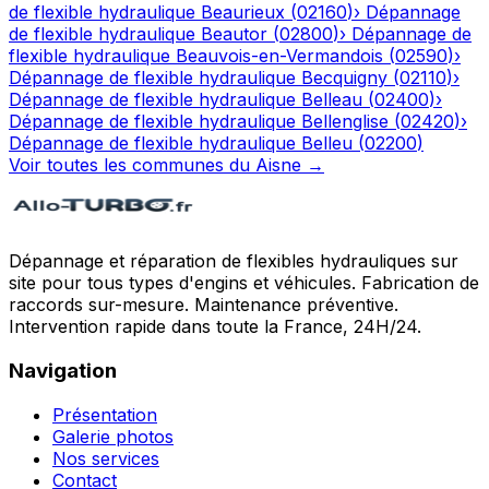
de flexible hydraulique
Beaurieux
(
02160
)
›
Dépannage
de flexible hydraulique
Beautor
(
02800
)
›
Dépannage de
flexible hydraulique
Beauvois-en-Vermandois
(
02590
)
›
Dépannage de flexible hydraulique
Becquigny
(
02110
)
›
Dépannage de flexible hydraulique
Belleau
(
02400
)
›
Dépannage de flexible hydraulique
Bellenglise
(
02420
)
›
Dépannage de flexible hydraulique
Belleu
(
02200
)
Voir toutes les communes du
Aisne
→
Dépannage et réparation de flexibles hydrauliques sur
site pour tous types d'engins et véhicules. Fabrication de
raccords sur-mesure. Maintenance préventive.
Intervention rapide dans toute la France, 24H/24.
Navigation
Présentation
Galerie photos
Nos services
Contact