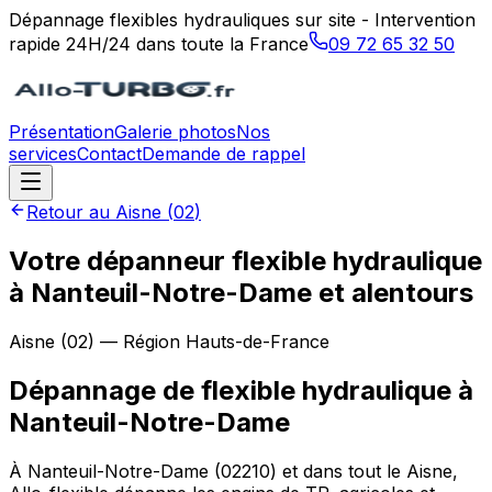
Dépannage flexibles hydrauliques sur site - Intervention
rapide 24H/24 dans toute la France
09 72 65 32 50
Présentation
Galerie photos
Nos
services
Contact
Demande de rappel
Retour au
Aisne
(
02
)
Votre dépanneur flexible hydraulique
à Nanteuil-Notre-Dame et alentours
Aisne
(
02
) — Région
Hauts-de-France
Dépannage de flexible hydraulique
à
Nanteuil-Notre-Dame
À Nanteuil-Notre-Dame (02210) et dans tout le Aisne,