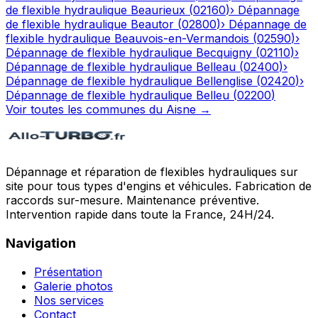
de flexible hydraulique
Beaurieux
(
02160
)
›
Dépannage
de flexible hydraulique
Beautor
(
02800
)
›
Dépannage de
flexible hydraulique
Beauvois-en-Vermandois
(
02590
)
›
Dépannage de flexible hydraulique
Becquigny
(
02110
)
›
Dépannage de flexible hydraulique
Belleau
(
02400
)
›
Dépannage de flexible hydraulique
Bellenglise
(
02420
)
›
Dépannage de flexible hydraulique
Belleu
(
02200
)
Voir toutes les communes du
Aisne
→
Dépannage et réparation de flexibles hydrauliques sur
site pour tous types d'engins et véhicules. Fabrication de
raccords sur-mesure. Maintenance préventive.
Intervention rapide dans toute la France, 24H/24.
Navigation
Présentation
Galerie photos
Nos services
Contact