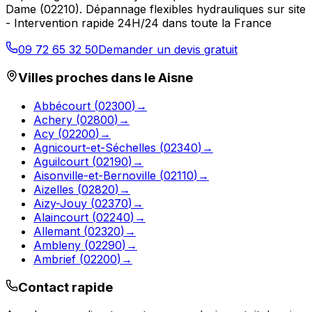
Dame
(
02210
).
Dépannage flexibles hydrauliques sur site
- Intervention rapide 24H/24 dans toute la France
09 72 65 32 50
Demander un devis gratuit
Villes proches dans le
Aisne
Abbécourt
(
02300
)
→
Achery
(
02800
)
→
Acy
(
02200
)
→
Agnicourt-et-Séchelles
(
02340
)
→
Aguilcourt
(
02190
)
→
Aisonville-et-Bernoville
(
02110
)
→
Aizelles
(
02820
)
→
Aizy-Jouy
(
02370
)
→
Alaincourt
(
02240
)
→
Allemant
(
02320
)
→
Ambleny
(
02290
)
→
Ambrief
(
02200
)
→
Contact rapide