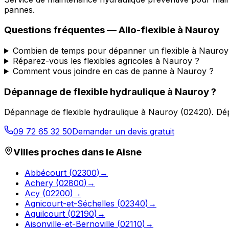
pannes.
Questions fréquentes —
Allo-flexible
à
Nauroy
Combien de temps pour dépanner un flexible à Nauroy
Réparez-vous les flexibles agricoles à Nauroy ?
Comment vous joindre en cas de panne à Nauroy ?
Dépannage de flexible hydraulique
à
Nauroy
?
Dépannage de flexible hydraulique
à
Nauroy
(
02420
).
Dép
09 72 65 32 50
Demander un devis gratuit
Villes proches dans le
Aisne
Abbécourt
(
02300
)
→
Achery
(
02800
)
→
Acy
(
02200
)
→
Agnicourt-et-Séchelles
(
02340
)
→
Aguilcourt
(
02190
)
→
Aisonville-et-Bernoville
(
02110
)
→