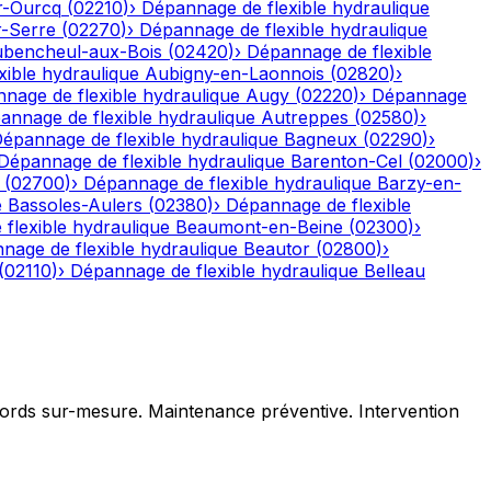
r-Ourcq
(
02210
)
›
Dépannage de flexible hydraulique
r-Serre
(
02270
)
›
Dépannage de flexible hydraulique
bencheul-aux-Bois
(
02420
)
›
Dépannage de flexible
ible hydraulique
Aubigny-en-Laonnois
(
02820
)
›
nage de flexible hydraulique
Augy
(
02220
)
›
Dépannage
annage de flexible hydraulique
Autreppes
(
02580
)
›
épannage de flexible hydraulique
Bagneux
(
02290
)
›
Dépannage de flexible hydraulique
Barenton-Cel
(
02000
)
›
(
02700
)
›
Dépannage de flexible hydraulique
Barzy-en-
e
Bassoles-Aulers
(
02380
)
›
Dépannage de flexible
flexible hydraulique
Beaumont-en-Beine
(
02300
)
›
nage de flexible hydraulique
Beautor
(
02800
)
›
(
02110
)
›
Dépannage de flexible hydraulique
Belleau
ccords sur-mesure. Maintenance préventive. Intervention