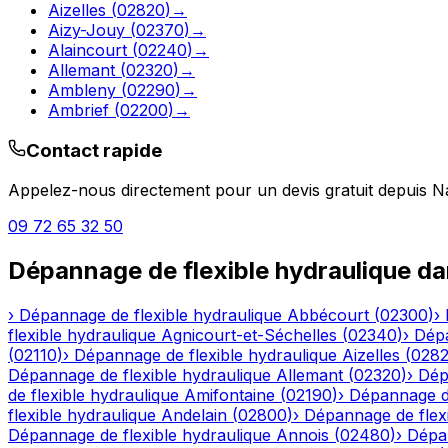
Aizelles
(
02820
)
→
Aizy-Jouy
(
02370
)
→
Alaincourt
(
02240
)
→
Allemant
(
02320
)
→
Ambleny
(
02290
)
→
Ambrief
(
02200
)
→
Contact rapide
Appelez-nous directement pour un devis gratuit depuis
N
09 72 65 32 50
Dépannage de flexible hydraulique
da
›
Dépannage de flexible hydraulique
Abbécourt
(
02300
)
›
flexible hydraulique
Agnicourt-et-Séchelles
(
02340
)
›
Dépa
(
02110
)
›
Dépannage de flexible hydraulique
Aizelles
(
028
Dépannage de flexible hydraulique
Allemant
(
02320
)
›
Dép
de flexible hydraulique
Amifontaine
(
02190
)
›
Dépannage de
flexible hydraulique
Andelain
(
02800
)
›
Dépannage de flexi
Dépannage de flexible hydraulique
Annois
(
02480
)
›
Dépan