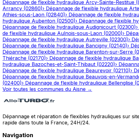
Dépannage de flexible hydraulique
Arcy-Sainte-Restitue
(
Arrancy
(
02860
)
›
Dépannage de flexible hydraulique
Art
Athies-sous-Laon
(
02840
)
›
Dépannage de flexible hydrau
hydraulique
Aubenton
(
02500
)
›
Dépannage de flexible hy
Dépannage de flexible hydraulique
Audignicourt
(
02300
)
de flexible hydraulique
Aulnois-sous-Laon
(
02000
)
›
Dépan
Dépannage de flexible hydraulique
Autreville
(
02300
)
›
Dép
Dépannage de flexible hydraulique
Bancigny
(
02140
)
›
Dép
Dépannage de flexible hydraulique
Barenton-sur-Serre
(
Thiérache
(
02170
)
›
Dépannage de flexible hydraulique
Ba
hydraulique
Bazoches-et-Saint-Thibaut
(
02220
)
›
Dépannag
Dépannage de flexible hydraulique
Beaurevoir
(
02110
)
›
Dé
Dépannage de flexible hydraulique
Beauvois-en-Vermand
(
02400
)
›
Dépannage de flexible hydraulique
Bellenglise
(
Voir toutes les communes du
Aisne
→
Dépannage et réparation de flexibles hydrauliques sur sit
rapide dans toute la France, 24H/24.
Navigation