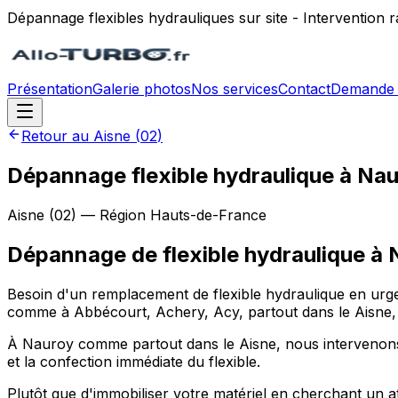
Dépannage flexibles hydrauliques sur site - Intervention
Présentation
Galerie photos
Nos services
Contact
Demande 
Retour au
Aisne
(
02
)
Dépannage flexible hydraulique à Na
Aisne
(
02
) — Région
Hauts-de-France
Dépannage de flexible hydraulique
à
Besoin d'un remplacement de flexible hydraulique en urge
comme à Abbécourt, Achery, Acy, partout dans le Aisne, p
À Nauroy comme partout dans le Aisne, nous intervenons pour
et la confection immédiate du flexible.
Plutôt que d'immobiliser votre matériel en cherchant un a