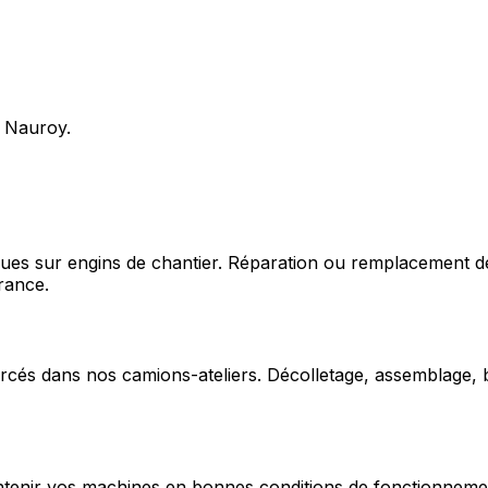
s Nauroy.
ques sur engins de chantier. Réparation ou remplacement d
rance.
cés dans nos camions-ateliers. Décolletage, assemblage, b
enir vos machines en bonnes conditions de fonctionnement e