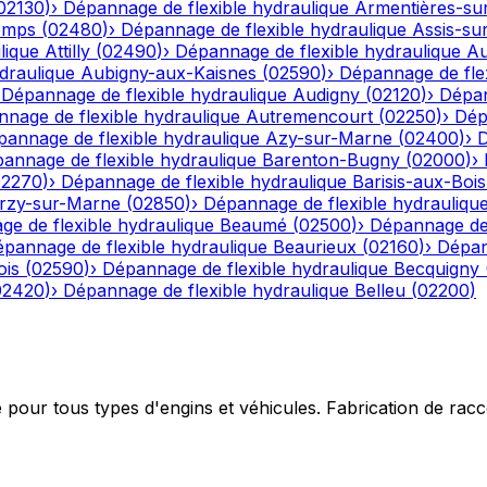
02130
)
›
Dépannage de flexible hydraulique
Armentières-su
emps
(
02480
)
›
Dépannage de flexible hydraulique
Assis-su
lique
Attilly
(
02490
)
›
Dépannage de flexible hydraulique
Au
draulique
Aubigny-aux-Kaisnes
(
02590
)
›
Dépannage de flex
›
Dépannage de flexible hydraulique
Audigny
(
02120
)
›
Dépan
nage de flexible hydraulique
Autremencourt
(
02250
)
›
Dép
annage de flexible hydraulique
Azy-sur-Marne
(
02400
)
›
D
annage de flexible hydraulique
Barenton-Bugny
(
02000
)
›
02270
)
›
Dépannage de flexible hydraulique
Barisis-aux-Bois
rzy-sur-Marne
(
02850
)
›
Dépannage de flexible hydrauliqu
e de flexible hydraulique
Beaumé
(
02500
)
›
Dépannage de 
pannage de flexible hydraulique
Beaurieux
(
02160
)
›
Dépan
ois
(
02590
)
›
Dépannage de flexible hydraulique
Becquigny
02420
)
›
Dépannage de flexible hydraulique
Belleu
(
02200
)
e pour tous types d'engins et véhicules. Fabrication de ra