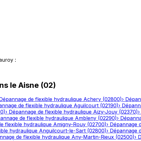
auroy
:
ns le
Aisne
(
02
)
Dépannage de flexible hydraulique
Achery
(
02800
)
›
Dépann
nnage de flexible hydraulique
Aguilcourt
(
02190
)
›
Dépanna
20
)
›
Dépannage de flexible hydraulique
Aizy-Jouy
(
02370
)
annage de flexible hydraulique
Ambleny
(
02290
)
›
Dépannag
 flexible hydraulique
Amigny-Rouy
(
02700
)
›
Dépannage de
ble hydraulique
Anguilcourt-le-Sart
(
02800
)
›
Dépannage de
nage de flexible hydraulique
Any-Martin-Rieux
(
02500
)
›
D