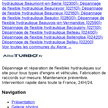
hydraulique
Beaumont-en-Beine
(
02300
)
›
Dépannage
de flexible hydraulique
Beaurevoir
(
02110
)
›
Dépannage
de flexible hydraulique
Beaurieux
(
02160
)
›
Dépannage
de flexible hydraulique
Beautor
(
02800
)
›
Dépannage de
flexible hydraulique
Beauvois-en-Vermandois
(
02590
)
›
Dépannage de flexible hydraulique
Becquigny
(
02110
)
›
Dépannage de flexible hydraulique
Belleau
(
02400
)
›
Dépannage de flexible hydraulique
Bellenglise
(
02420
)
›
Dépannage de flexible hydraulique
Belleu
(
02200
)
Voir toutes les communes du
Aisne
→
Dépannage et réparation de flexibles hydrauliques sur
site pour tous types d'engins et véhicules. Fabrication de
raccords sur-mesure. Maintenance préventive.
Intervention rapide dans toute la France, 24H/24.
Navigation
Présentation
Galerie photos