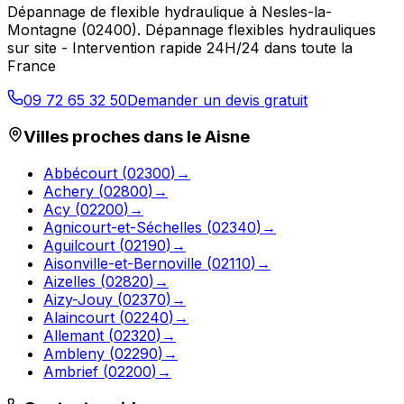
Dépannage de flexible hydraulique
à
Nesles-la-
Montagne
(
02400
).
Dépannage flexibles hydrauliques
sur site - Intervention rapide 24H/24 dans toute la
France
09 72 65 32 50
Demander un devis gratuit
Villes proches dans le
Aisne
Abbécourt
(
02300
)
→
Achery
(
02800
)
→
Acy
(
02200
)
→
Agnicourt-et-Séchelles
(
02340
)
→
Aguilcourt
(
02190
)
→
Aisonville-et-Bernoville
(
02110
)
→
Aizelles
(
02820
)
→
Aizy-Jouy
(
02370
)
→
Alaincourt
(
02240
)
→
Allemant
(
02320
)
→
Ambleny
(
02290
)
→
Ambrief
(
02200
)
→