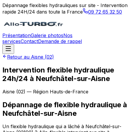
Dépannage flexibles hydrauliques sur site - Intervention
rapide 24H/24 dans toute la France
09 72 65 32 50
Présentation
Galerie photos
Nos
services
Contact
Demande de rappel
Retour au
Aisne
(
02
)
Intervention flexible hydraulique
24h/24 à Neufchâtel-sur-Aisne
Aisne
(
02
) — Région
Hauts-de-France
Dépannage de flexible hydraulique
à
Neufchâtel-sur-Aisne
Un flexible hydraulique qui a lâché à Neufchâtel-sur-