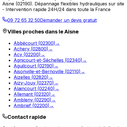
Aisne
(
02190
).
Dépannage flexibles hydrauliques sur site
- Intervention rapide 24H/24 dans toute la France
09 72 65 32 50
Demander un devis gratuit
Villes proches dans le
Aisne
Abbécourt
(
02300
)
→
Achery
(
02800
)
→
Acy
(
02200
)
→
Agnicourt-et-Séchelles
(
02340
)
→
Aguilcourt
(
02190
)
→
Aisonville-et-Bernoville
(
02110
)
→
Aizelles
(
02820
)
→
Aizy-Jouy
(
02370
)
→
Alaincourt
(
02240
)
→
Allemant
(
02320
)
→
Ambleny
(
02290
)
→
Ambrief
(
02200
)
→
Contact rapide