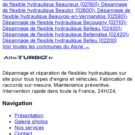
de flexible hydraulique
Beaurieux
(
02160
)
›
Dépannage
de flexible hydraulique
Beautor
(
02800
)
›
Dépannage de
flexible hydraulique
Beauvois-en-Vermandois
(
02590
)
›
Dépannage de flexible hydraulique
Becquigny
(
02110
)
›
Dépannage de flexible hydraulique
Belleau
(
02400
)
›
Dépannage de flexible hydraulique
Bellenglise
(
02420
)
›
Dépannage de flexible hydraulique
Belleu
(
02200
)
Voir toutes les communes du
Aisne
→
Dépannage et réparation de flexibles hydrauliques sur
site pour tous types d'engins et véhicules. Fabrication de
raccords sur-mesure. Maintenance préventive.
Intervention rapide dans toute la France, 24H/24.
Navigation
Présentation
Galerie photos
Nos services
Contact