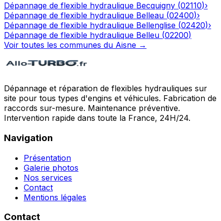
Dépannage de flexible hydraulique
Becquigny
(
02110
)
›
Dépannage de flexible hydraulique
Belleau
(
02400
)
›
Dépannage de flexible hydraulique
Bellenglise
(
02420
)
›
Dépannage de flexible hydraulique
Belleu
(
02200
)
Voir toutes les communes du
Aisne
→
Dépannage et réparation de flexibles hydrauliques sur
site pour tous types d'engins et véhicules. Fabrication de
raccords sur-mesure. Maintenance préventive.
Intervention rapide dans toute la France, 24H/24.
Navigation
Présentation
Galerie photos
Nos services
Contact
Mentions légales
Contact