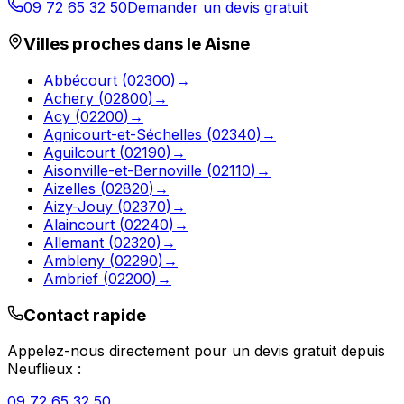
09 72 65 32 50
Demander un devis gratuit
Villes proches dans le
Aisne
Abbécourt
(
02300
)
→
Achery
(
02800
)
→
Acy
(
02200
)
→
Agnicourt-et-Séchelles
(
02340
)
→
Aguilcourt
(
02190
)
→
Aisonville-et-Bernoville
(
02110
)
→
Aizelles
(
02820
)
→
Aizy-Jouy
(
02370
)
→
Alaincourt
(
02240
)
→
Allemant
(
02320
)
→
Ambleny
(
02290
)
→
Ambrief
(
02200
)
→
Contact rapide
Appelez-nous directement pour un devis gratuit depuis
Neuflieux
:
09 72 65 32 50